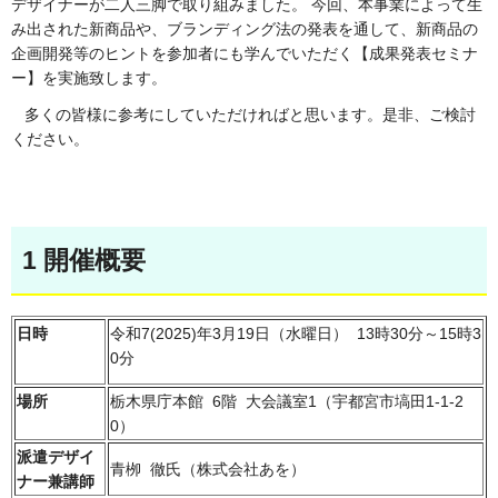
デザイナーが二人三脚で取り組みました。 今回、本事業によって生
み出された新商品や、ブランディング法の発表を通して、新商品の
企画開発等のヒントを参加者にも学んでいただく【成果発表セミナ
ー】を実施致します。
多くの皆様に参考にしていただければと思います。是非、ご検討
ください。
1 開催概要
日時
令和7(2025)年3月19日（水曜日） 13時30分～15時3
0分
場所
栃木県庁本館 6階 大会議室1（宇都宮市塙田1-1-2
0）
派遣デザイ
青栁 徹氏（株式会社あを）
ナー兼講師