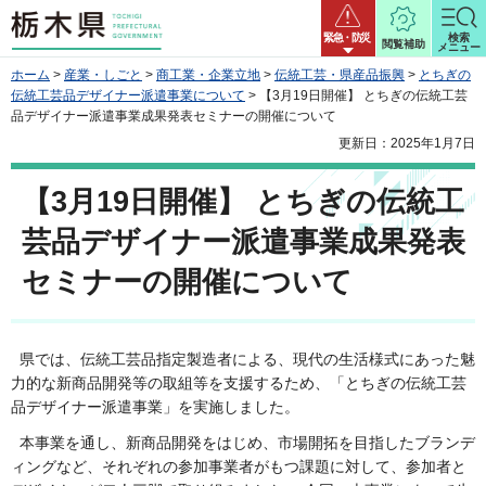
栃木県
緊急・防災
検索
閲覧補助
メニュー
ホーム
>
産業・しごと
>
商工業・企業立地
>
伝統工芸・県産品振興
>
とちぎの
伝統工芸品デザイナー派遣事業について
> 【3月19日開催】 とちぎの伝統工芸
品デザイナー派遣事業成果発表セミナーの開催について
更新日：2025年1月7日
【3月19日開催】 とちぎの伝統工
芸品デザイナー派遣事業成果発表
セミナーの開催について
県では、伝統工芸品指定製造者による、現代の生活様式にあった魅
力的な新商品開発等の取組等を支援するため、「とちぎの伝統工芸
品デザイナー派遣事業」を実施しました。
本事業を通し、新商品開発をはじめ、市場開拓を目指したブランデ
ィングなど、それぞれの参加事業者がもつ課題に対して、参加者と