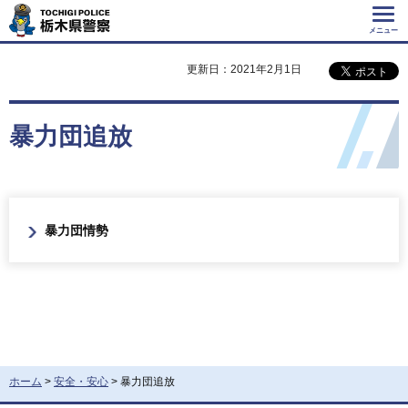
Tochigi Police 栃
木県警察
メニュー
更新日：2021年2月1日
暴力団追放
暴力団情勢
ホーム
>
安全・安心
> 暴力団追放