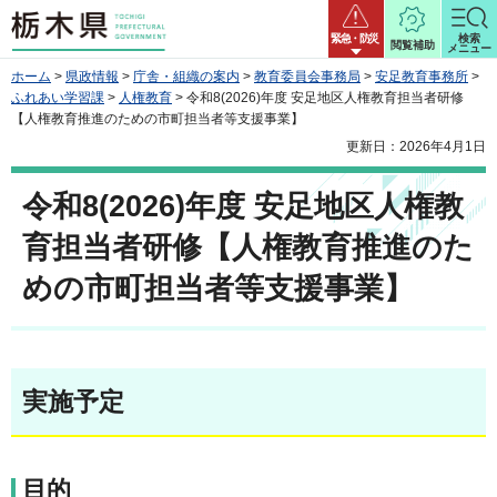
栃木県
緊急・防災
検索
閲覧補助
メニュー
ホーム
>
県政情報
>
庁舎・組織の案内
>
教育委員会事務局
>
安足教育事務所
>
ふれあい学習課
>
人権教育
> 令和8(2026)年度 安足地区人権教育担当者研修
【人権教育推進のための市町担当者等支援事業】
更新日：2026年4月1日
令和8(2026)年度 安足地区人権教
育担当者研修【人権教育推進のた
めの市町担当者等支援事業】
実施予定
目的