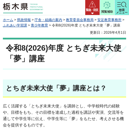
栃木県
緊急・防災
検索
閲覧補助
メニュー
ホーム
>
県政情報
>
庁舎・組織の案内
>
教育委員会事務局
>
安足教育事務所
>
ふれあい学習課
>
青少年教育
> 令和8(2026)年度 とちぎ未来大使「夢」講座
更新日：2026年4月1日
令和8(2026)年度 とちぎ未来大使
「夢」講座
とちぎ未来大使「夢」講座とは？
広く活躍する「とちぎ未来大使」を講師とし、中学校時代の経験
や、目標をもち、その目標を達成した過程を講話や実演、交流等を
通して中学生等に伝え、中学生等に「夢」をもたせ、考えさせる機
会を提供するものです。