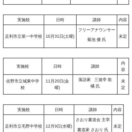
実施校
日時
講師
内容
フリーアナウンサー
足利市立第一中学校
10月31日(土曜)
未定
菊池 優 氏
内
実施校
日時
講師
容
落語家 三遊亭 歌
佐野市立城東中学
11月20日(金
未
橘 氏
校
曜)
定
実施校
日時
講師
内容
さおり書道会 主宰
足利市立毛野中学校
12月9日(水曜)
未定
書道家 さおり 氏