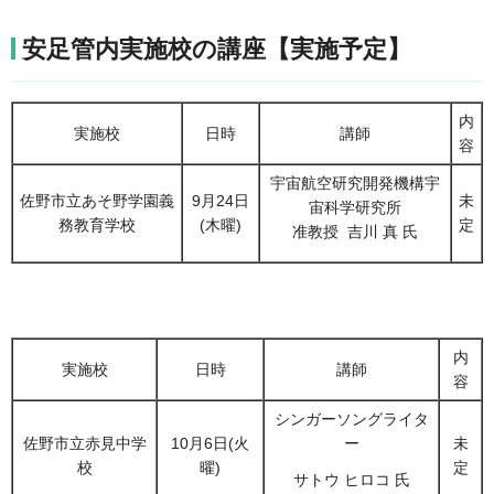
安足管内実施校の講座【実施予定】
内
実施校
日時
講師
容
宇宙航空研究開発機構宇
佐野市立あそ野学園義
9月24日
未
宙科学研究所
務教育学校
(木曜)
定
准教授 吉川 真 氏
内
実施校
日時
講師
容
シンガーソングライタ
佐野市立赤見中学
10月6日(火
ー
未
校
曜)
定
サトウ ヒロコ 氏