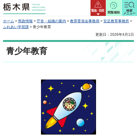
栃木県
緊急・防災
検索
閲覧補助
メニュー
ホーム
>
県政情報
>
庁舎・組織の案内
>
教育委員会事務局
>
安足教育事務所
>
ふれあい学習課
> 青少年教育
更新日：2026年4月1日
青少年教育