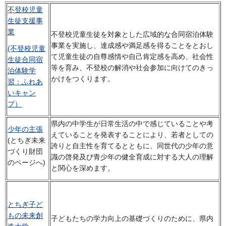
不登校児童
生徒支援事
業
不登校児童生徒を対象とした広域的な合同宿泊体験
事業を実施し、達成感や満足感を得ることをとおし
(不登校児童
て児童生徒の自尊感情や自己肯定感を高め、社会性
生徒合同宿
等を育み、不登校の解消や社会参加に向けてのきっ
泊体験学
かけをつくります。
習：ふれあ
いキャン
プ）
県内の中学生が日常生活の中で感じていることや考
少年の主張
えていることを発表することにより、若者としての
(とちぎ未来
誇りと自主性を育てるとともに、同世代の少年の意
づくり財団
識の啓発及び青少年の健全育成に対する大人の理解
のページへ)
と関心を深めます。
とちぎ子ど
もの未来創
子どもたちの学力向上の基礎づくりのために、県内