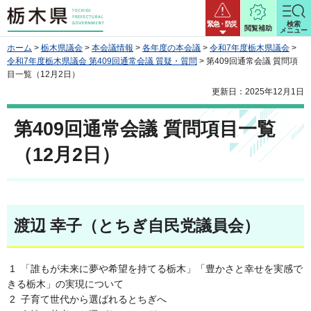
栃木県
緊急・防災
検索
閲覧補助
メニュー
ホーム
>
栃木県議会
>
本会議情報
>
各年度の本会議
>
令和7年度栃木県議会
>
令和7年度栃木県議会 第409回通常会議 質疑・質問
> 第409回通常会議 質問項
目一覧（12月2日）
更新日：2025年12月1日
第409回通常会議 質問項目一覧
（12月2日）
渡辺 幸子（とちぎ自民党議員会）
1 「誰もが未来に夢や希望を持てる栃木」「豊かさと幸せを実感で
きる栃木」の実現について
2 子育て世代から選ばれるとちぎへ