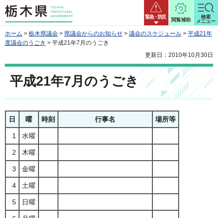
栃木県
緊急・防災
検索
閲覧補助
メニュー
ホーム
>
栃木県議会
>
県議会からのお知らせ
>
議会のスケジュール
>
平成21年
度議会のうごき
> 平成21年7月のうごき
更新日：2010年10月30日
平成21年7月のうごき
日
曜
時刻
行事名
場所等
1
水曜
2
木曜
3
金曜
4
土曜
5
日曜