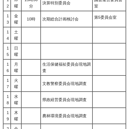
決算特別委員会
2
曜
分
室
1
金
第5委員会室
10時
次期総合計画検討会
3
曜
1
土
4
曜
1
日
5
曜
1
月
生活保健福祉委員会現地調
6
曜
査
1
火
文教警察委員会現地調査
7
曜
1
水
県政経営委員会現地調査
8
曜
1
木
農林環境委員会現地調査
9
曜
2
金