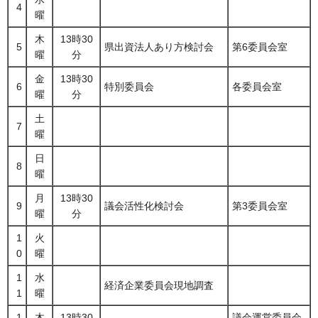
4
曜
木
13時30
5
県出資法人あり方検討会
第6委員会室
曜
分
金
13時30
6
特別委員会
各委員会室
曜
分
土
7
曜
日
8
曜
月
13時30
9
議会活性化検討会
第3委員会室
曜
分
1
火
0
曜
1
水
経済企業委員会現地調査
1
曜
1
木
13時30
議会運営委員会