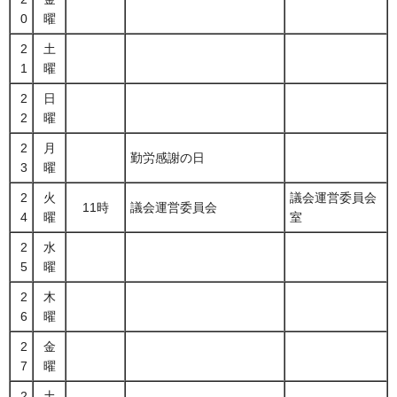
0
曜
2
土
1
曜
2
日
2
曜
2
月
勤労感謝の日
3
曜
2
火
議会運営委員会
11時
議会運営委員会
4
曜
室
2
水
5
曜
2
木
6
曜
2
金
7
曜
2
土