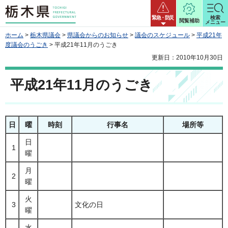
栃木県
緊急・防災
検索
閲覧補助
メニュー
ホーム
>
栃木県議会
>
県議会からのお知らせ
>
議会のスケジュール
>
平成21年
度議会のうごき
> 平成21年11月のうごき
更新日：2010年10月30日
平成21年11月のうごき
日
曜
時刻
行事名
場所等
日
1
曜
月
2
曜
火
3
文化の日
曜
水