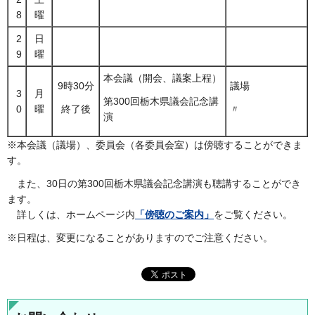
8
曜
2
日
9
曜
本会議（開会、議案上程）
9時30分
議場
3
月
第300回栃木県議会記念講
0
曜
終了後
〃
演
※本会議（議場）、委員会（各委員会室）は傍聴することができま
す。
また、30日の第300回栃木県議会記念講演も聴講することができ
ます。
詳しくは、ホームページ内
「傍聴のご案内」
をご覧ください。
※日程は、変更になることがありますのでご注意ください。