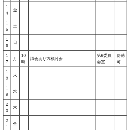
1
金
4
1
土
5
1
日
6
1
10
第6委員
傍聴
月
議会あり方検討会
7
時
会室
可
1
火
8
1
水
9
2
木
0
2
金
1