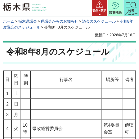
栃木県
緊急・防災
検索
閲覧補助
メニュー
ホーム
>
栃木県議会
>
県議会からのお知らせ
>
議会のスケジュール
>
令和8年
度議会のスケジュール
> 令和8年8月のスケジュール
更新日：2026年7月16日
令和8年8月のスケジュール
曜
時
日
行事名
場所等
備考
日
刻
1
土
2
日
3
月
10
第4委員
傍聴
4
火
県政経営委員会
時
会室
可