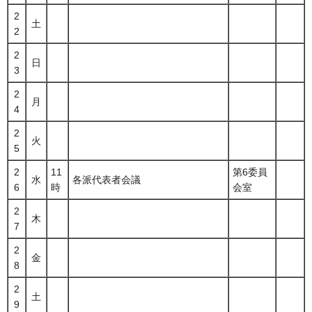
2
土
2
2
日
3
2
月
4
2
火
5
2
11
第6委員
水
各派代表者会議
6
時
会室
2
木
7
2
金
8
2
土
9