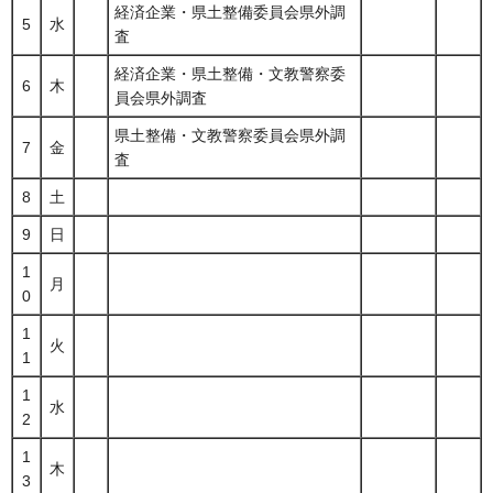
経済企業・県土整備委員会県外調
5
水
査
経済企業・県土整備・文教警察委
6
木
員会県外調査
県土整備・文教警察委員会県外調
7
金
査
8
土
9
日
1
月
0
1
火
1
1
水
2
1
木
3