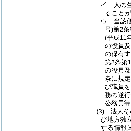
イ
人の
ること
ウ
当該
号)
第2
(平成11
の役員及
の保有す
第2条第
の役員及
条に規定
び職員を
務の遂行
公務員等
(3)
法人そ
び地方独
する情報