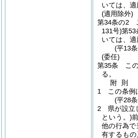
いては、適
(適用除外)
第34条の2
131号)
第5
いては、適
(平13
(委任)
第35条
こ
る。
附
則
1
この条例
(平28
2
県が設立
という。)
他の行為で
有するもの