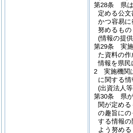
第28条
県
定める公文
かつ容易に
努めるもの
(情報の提
第29条
実
た資料の作
情報を県民
2
実施機関
に関する情
(出資法人
第30条
県
関が定める
の趣旨にの
する情報の
よう努める