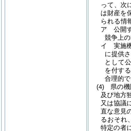
って、次
は財産を
られる情
ア
公開
競争上
イ
実施
に提供
として
を付する
合理的
(4)
県の機
及び地方
又は協議
直な意見
るおそれ
特定の者