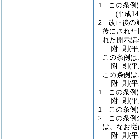
1
この条例
(平成1
2
改正後の
後にされた
れた開示請
附
則
(
この条例は
附
則
(
この条例は
附
則
(
1
この条例
附
則
(
1
この条例
2
この条例
は、なお従
附
則
(