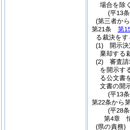
場合を除く
(平13
(第三者か
第21条
第1
る裁決をす
(1)
開示決
棄却する
(2)
審査請
を開示す
る公文書
文書の開
(平13
第22条から
(平28条
第4章
(県の責務)