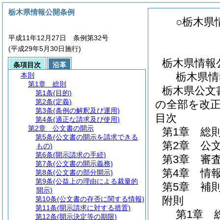
栃木県情報公開条例
○栃木県
平成11年12月27日 条例第32号
(平成29年5月30日施行)
栃木県情報
条項目次
沿革
栃木県情
本則
第1章
総則
栃木県公文
第1条
(目的)
第2条
(定義)
の全部を改
第3条
(条例の解釈及び運用)
目次
第4条
(適正な請求及び使用)
第2章
公文書の開示
第1章
総
第5条
(公文書の開示を請求できる
第2章
公
もの)
第6条
(開示請求の手続)
第3章
審
第7条
(公文書の開示義務)
第4章
情
第8条
(公文書の部分開示)
第9条
(公益上の理由による裁量的
第5章
補
開示)
附則
第10条
(公文書の存否に関する情報)
第11条
(開示請求に対する措置)
第1章
第12条
(開示決定等の期限)