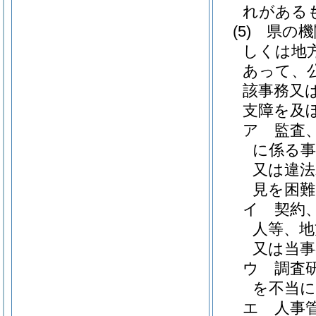
れがある
(5)
県の機
しくは地
あって、
該事務又
支障を及
ア
監査
に係る事
又は違法
見を困
イ
契約
人等、地
又は当
ウ
調査
を不当
エ
人事