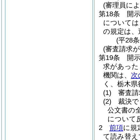
(審理員に
第18条
開
については
の規定は、
(平28
(審査請求
第19条
開
求があった
機関は、
次
く、栃木県
(1)
審査請
(2)
裁決で
公文書の
について
2
前項
に規
て読み替え