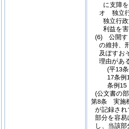
に支障
オ
独立
独立行政
利益を
(6)
公開す
の維持、
及ぼすお
理由があ
(平13
17条例
条例15
(公文書の部
第8条
実施
が記録され
部分を容易
し、当該部