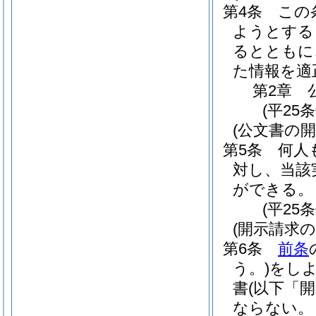
第4条
この
ようとする
るとともに
た情報を適
第2章
(平25
(公文書の
第5条
何人
対し、当該
ができる。
(平25
(開示請求の
第6条
前条
う。)
をし
書
(以下「
ならない。