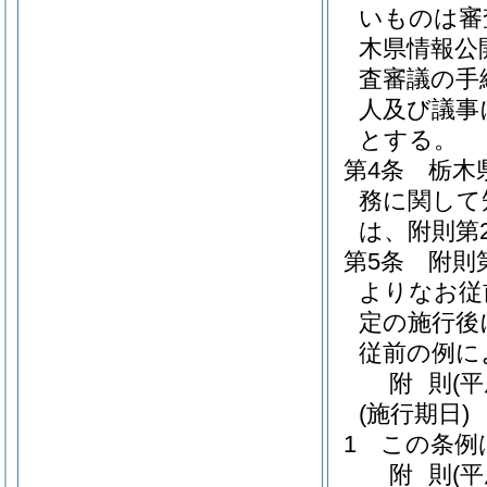
いものは審
木県情報公
査審議の手
人及び議事
とする。
第4条
栃木
務に関して
は、附則第
第5条
附則
よりなお従
定の施行後
従前の例に
附
則
(
(施行期日)
1
この条例
附
則
(