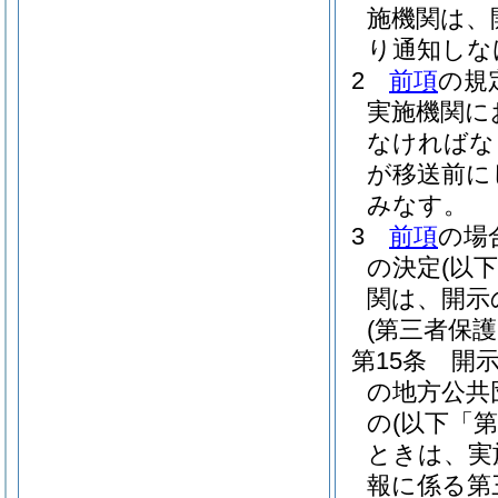
施機関は、
り通知しな
2
前項
の規
実施機関に
なければな
が移送前に
みなす。
3
前項
の場
の決定
(以
関は、開示
(第三者保
第15条
開
の地方公共
の
(以下「
ときは、実
報に係る第