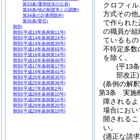
クロフィル
第33条
(運用状況の公表)
第34条
(他の制度等との調整)
方式その他
第34条の2
(適用除外)
第35条
(委任)
で作られた
附則
の職員が組
附則
(平成13年条例第11号)
附則
(平成14年条例第24号)
ているもの
附則
(平成14年条例第39号)
不特定多数
附則
(平成14年条例第65号)
附則
(平成16年条例第14号)
を除く。
附則
(平成16年条例第48号)
(平13
附則
(平成17年条例第17号)
附則
(平成19年条例第41号)
部改正)
附則
(平成25年条例第35号)
(条例の解釈
附則
(平成25年条例第36号)
附則
(平成27年条例第2号)
第3条
実施
附則
(平成28年条例第10号)
附則
(平成28年条例第15号)
障されるよ
附則
(平成28年条例第20号)
場合におい
附則
(平成29年条例第19号)
開されるこ
い。
(適正な請求