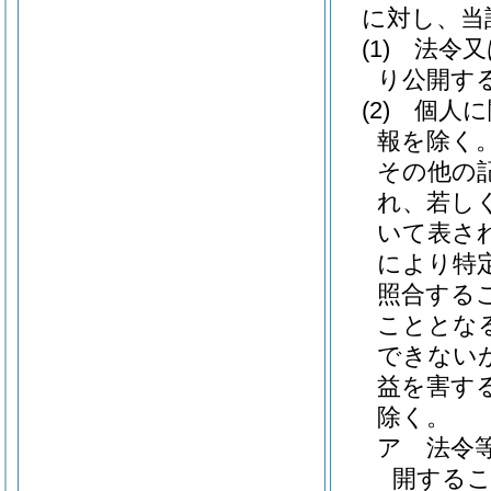
に対し、当
(1)
法令又
り公開す
(2)
個人に
報を除く。
その他の
れ、若し
いて表さ
により特
照合する
こととな
できない
益を害す
除く。
ア
法令
開する