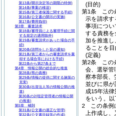
第13条
(開示決定等の期限の特例)
(目的)
第14条
(事案の移送)
第1条
この
第15条
(第三者保護に関する手続)
第16条
(公文書の開示の実施)
示を請求す
第17条
(費用負担)
事項につい
第3章
審査請求
第18条
(審理員による審理手続に関
する責務を
する規定の適用除外)
加を推進し
第19条
(審査請求があった場合の手
続)
ることを目
第20条
(諮問をした旨の通知)
(定義)
第21条
(第三者からの審査請求を棄
却する場合等における手続)
第2条
この
第22条から第27条まで
第4章
情報公開の総合的な推進
会、選挙管
第28条
(県の責務)
察本部長、
第29条
(情報の提供に関する施策の
充実)
並びに県が
第30条
(出資法人等の情報公開の推
成15年法律第
進)
第30条の2
(指定管理者の情報公開
をいう。以
の推進)
2
この条例
第5章
補則
第31条
(公文書の適正な管理)
上作成し、
第32条
(公文書目録等の作成)