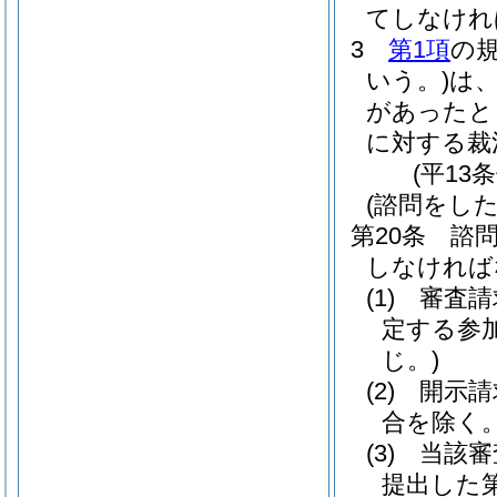
てしなけれ
3
第1項
の
いう。)
は
があったと
に対する裁
(平13
(諮問をした
第20条
諮
しなければ
(1)
審査請
定する参
じ。)
(2)
開示請
合を除く。
(3)
当該審
提出した