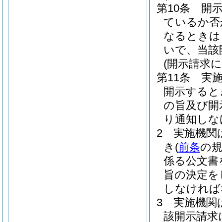
第10条
開
ているか否
なるときは
いで、当該
(開示請求
第11条
実
開示すると
の旨及び開
り通知しな
2
実施機関
き
(
前条
の
係る公文書
旨の決定を
しなければ
3
実施機関
該開示請求