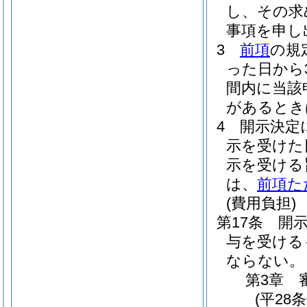
し、その求
事項を申し
3
前項
の規
った日から
間内に当該
があるとき
4
開示決定
示を受けた
示を受ける
は、
前項た
(費用負担)
第17条
開
与を受ける
ならない。
第3章
(平28