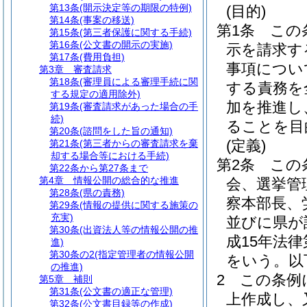
第13条
(開示決定等の期限の特例)
(目的)
第14条
(事案の移送)
第1条
この
第15条
(第三者保護に関する手続)
第16条
(公文書の開示の実施)
示を請求す
第17条
(費用負担)
事項につい
第3章
審査請求
第18条
(審理員による審理手続に関
する責務を
する規定の適用除外)
加を推進し
第19条
(審査請求があった場合の手
続)
ることを目
第20条
(諮問をした旨の通知)
(定義)
第21条
(第三者からの審査請求を棄
却する場合等における手続)
第2条
この
第22条から第27条まで
第4章
情報公開の総合的な推進
会、選挙管
第28条
(県の責務)
察本部長、
第29条
(情報の提供に関する施策の
充実)
並びに県が
第30条
(出資法人等の情報公開の推
成15年法律第
進)
第30条の2
(指定管理者の情報公開
をいう。以
の推進)
2
この条例
第5章
補則
第31条
(公文書の適正な管理)
上作成し、
第32条
(公文書目録等の作成)