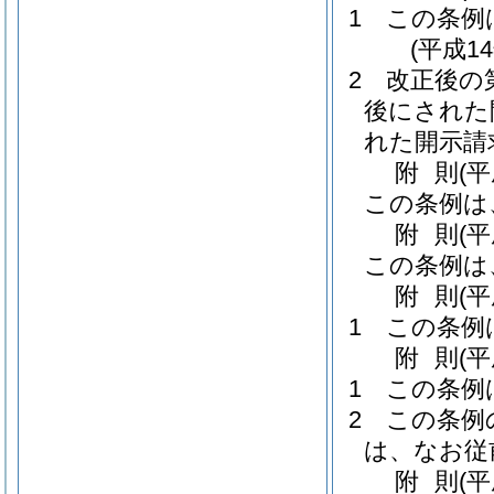
1
この条例
(平成1
2
改正後の
後にされた
れた開示請
附
則
(
この条例は
附
則
(
この条例は
附
則
(
1
この条例
附
則
(
1
この条例
2
この条例
は、なお従
附
則
(