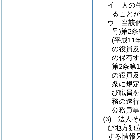
イ
人の
ること
ウ
当該
号)
第2
(平成11
の役員及
の保有す
第2条第
の役員及
条に規定
び職員を
務の遂行
公務員等
(3)
法人そ
び地方独
する情報