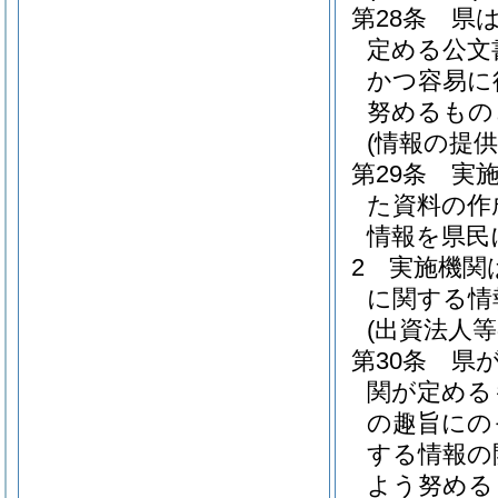
第28条
県
定める公文
かつ容易に
努めるもの
(情報の提
第29条
実
た資料の作
情報を県民
2
実施機関
に関する情
(出資法人
第30条
県
関が定める
の趣旨にの
する情報の
よう努める