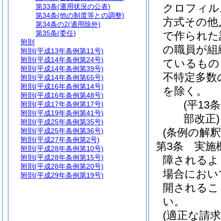
クロフィル
第33条
(運用状況の公表)
第34条
(他の制度等との調整)
方式その他
第34条の2
(適用除外)
第35条
(委任)
で作られた
附則
の職員が組
附則
(平成13年条例第11号)
附則
(平成14年条例第24号)
ているもの
附則
(平成14年条例第39号)
不特定多数
附則
(平成14年条例第65号)
附則
(平成16年条例第14号)
を除く。
附則
(平成16年条例第48号)
(平13
附則
(平成17年条例第17号)
附則
(平成19年条例第41号)
部改正)
附則
(平成25年条例第35号)
(条例の解釈
附則
(平成25年条例第36号)
附則
(平成27年条例第2号)
第3条
実施
附則
(平成28年条例第10号)
附則
(平成28年条例第15号)
障されるよ
附則
(平成28年条例第20号)
場合におい
附則
(平成29年条例第19号)
開されるこ
い。
(適正な請求