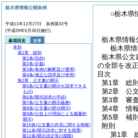
栃木県情報公開条例
○栃木県
平成11年12月27日 条例第32号
(平成29年5月30日施行)
栃木県情報
条項目次
沿革
栃木県情
本則
第1章
総則
栃木県公文
第1条
(目的)
第2条
(定義)
の全部を改
第3条
(条例の解釈及び運用)
目次
第4条
(適正な請求及び使用)
第2章
公文書の開示
第1章
総
第5条
(公文書の開示を請求できる
第2章
公
もの)
第6条
(開示請求の手続)
第3章
審
第7条
(公文書の開示義務)
第4章
情
第8条
(公文書の部分開示)
第9条
(公益上の理由による裁量的
第5章
補
開示)
附則
第10条
(公文書の存否に関する情報)
第11条
(開示請求に対する措置)
第1章
第12条
(開示決定等の期限)