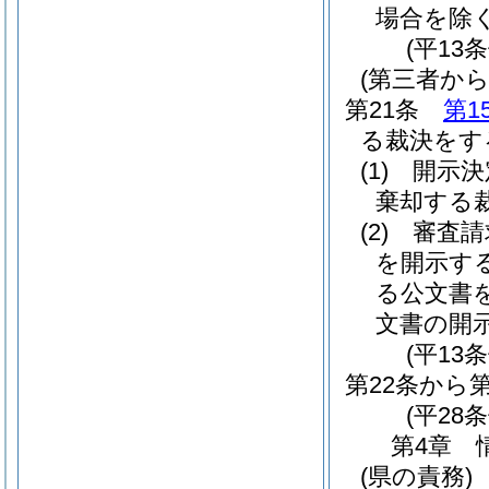
場合を除く
(平13
(第三者か
第21条
第1
る裁決をす
(1)
開示決
棄却する
(2)
審査請
を開示す
る公文書
文書の開
(平13
第22条から
(平28条
第4章
(県の責務)