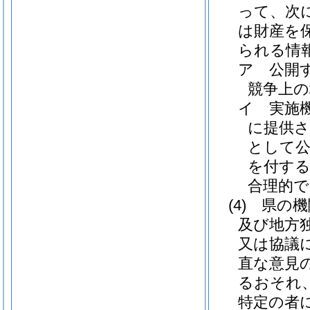
って、次
は財産を
られる情
ア
公開
競争上
イ
実施
に提供
として
を付する
合理的
(4)
県の機
及び地方
又は協議
直な意見
るおそれ
特定の者