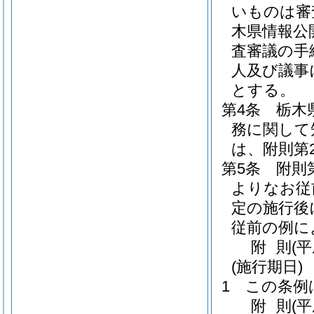
いものは審
木県情報公
査審議の手
人及び議事
とする。
第4条
栃木
務に関して
は、附則第
第5条
附則
よりなお従
定の施行後
従前の例に
附
則
(
(施行期日)
1
この条例
附
則
(