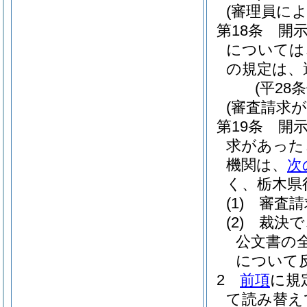
(審理員に
第18条
開
については
の規定は、
(平28
(審査請求
第19条
開
求があった
機関は、
次
く、栃木県
(1)
審査請
(2)
裁決で
公文書の
について
2
前項
に規
て読み替え