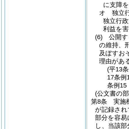
に支障
オ
独立
独立行政
利益を
(6)
公開す
の維持、
及ぼすお
理由があ
(平13
17条例
条例15
(公文書の部
第8条
実施
が記録され
部分を容易
し、当該部