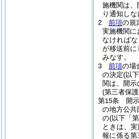
施機関は、
り通知しな
2
前項
の規
実施機関に
なければな
が移送前に
みなす。
3
前項
の場
の決定
(以
関は、開示
(第三者保
第15条
開
の地方公共
の
(以下「
ときは、実
報に係る第