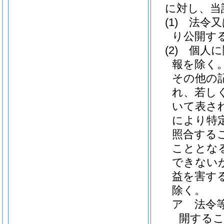
に対し、当
(1)
法令又
り公開す
(2)
個人に
報を除く。
その他の
れ、若し
いて表さ
により特
照合する
こととな
できない
益を害す
除く。
ア
法令
開する