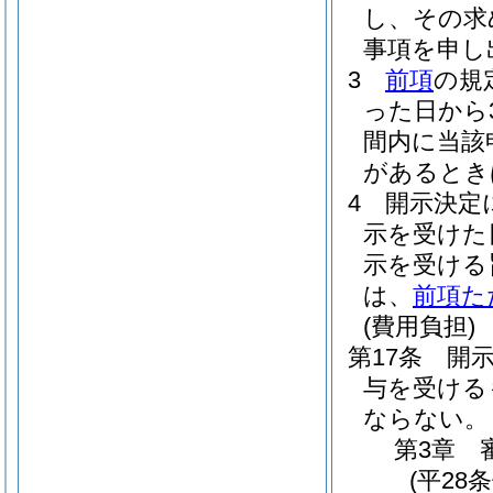
し、その求
事項を申し
3
前項
の規
った日から
間内に当該
があるとき
4
開示決定
示を受けた
示を受ける
は、
前項た
(費用負担)
第17条
開
与を受ける
ならない。
第3章
(平28