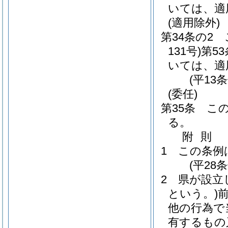
いては、適
(適用除外)
第34条の2
131号)
第5
いては、適
(平13
(委任)
第35条
こ
る。
附
則
1
この条例
(平28
2
県が設立
という。)
他の行為で
有するもの