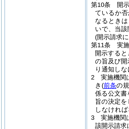
第10条
開
ているか否
なるときは
いで、当該
(開示請求
第11条
実
開示すると
の旨及び開
り通知しな
2
実施機関
き
(
前条
の
係る公文書
旨の決定を
しなければ
3
実施機関
該開示請求