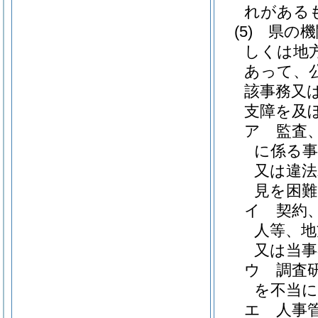
れがある
(5)
県の機
しくは地
あって、
該事務又
支障を及
ア
監査
に係る事
又は違法
見を困
イ
契約
人等、地
又は当
ウ
調査
を不当
エ
人事