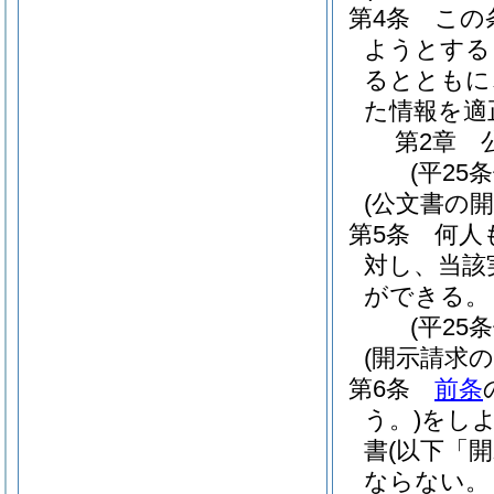
第4条
この
ようとする
るとともに
た情報を適
第2章
(平25
(公文書の
第5条
何人
対し、当該
ができる。
(平25
(開示請求の
第6条
前条
う。)
をし
書
(以下「
ならない。