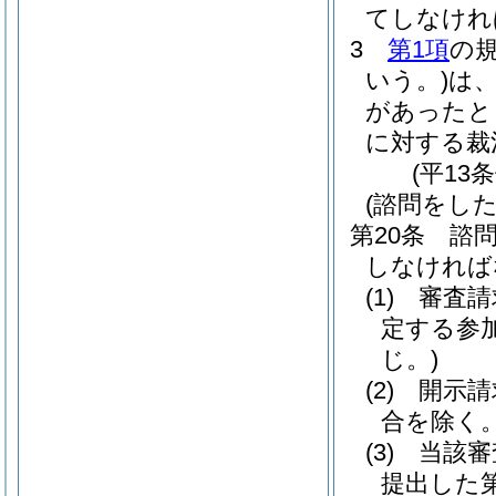
てしなけれ
3
第1項
の
いう。)
は
があったと
に対する裁
(平13
(諮問をした
第20条
諮
しなければ
(1)
審査請
定する参
じ。)
(2)
開示請
合を除く。
(3)
当該審
提出した