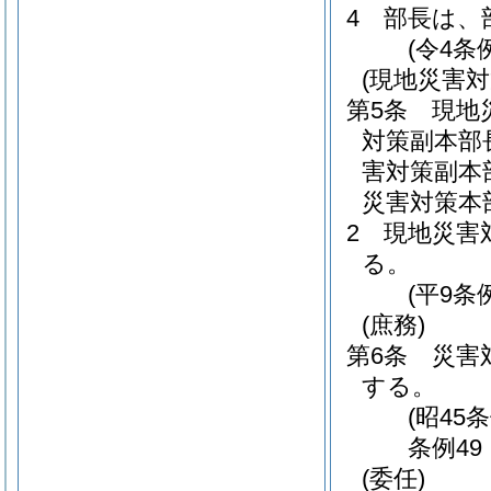
4
部長は、
(令4条
(現地災害対
第5条
現地
対策副本部
害対策副本
災害対策本
2
現地災害
る。
(平9条
(庶務)
第6条
災害
する。
(昭45
条例4
(委任)