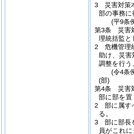
3
災害対策
部の事務に
(平9条
第3条
災害
理統括監と
2
危機管理
助け、災害
調整を行う
(令4条
(部)
第4条
災害
部に部を置
2
部に属す
る。
3
部に部長
員がこれに