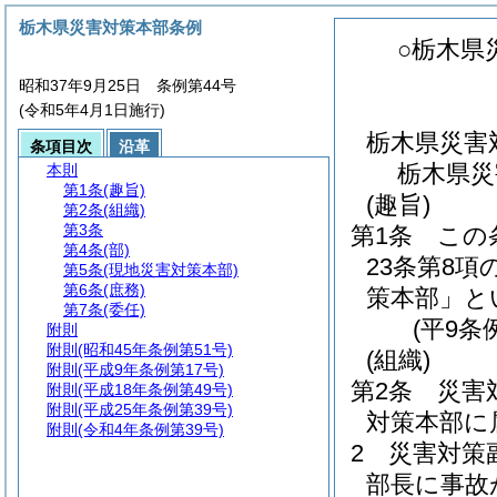
栃木県災害対策本部条例
○栃木県
昭和37年9月25日 条例第44号
(令和5年4月1日施行)
栃木県災害
条項目次
沿革
栃木県災
本則
第1条
(趣旨)
(趣旨)
第2条
(組織)
第3条
第1条
この
第4条
(部)
23条第8
第5条
(現地災害対策本部)
第6条
(庶務)
策本部」と
第7条
(委任)
(平9条
附則
附則
(昭和45年条例第51号)
(組織)
附則
(平成9年条例第17号)
第2条
災害
附則
(平成18年条例第49号)
附則
(平成25年条例第39号)
対策本部に
附則
(令和4年条例第39号)
2
災害対策
部長に事故