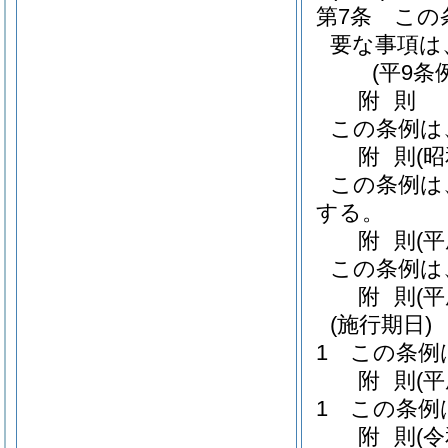
第7条
この
要な事項は
(平9条
附
則
この条例は
附
則
(
この条例は
する。
附
則
(
この条例は
附
則
(
(施行期日)
1
この条例
附
則
(
1
この条例
附
則
(