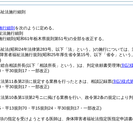
福祉法施行細則
施行細則
を次のように定める。
祉法施行細則
行細則(昭和61年栃木県規則第51号)の全部を改正する。
福祉法
(昭和24年法律第283号。以下「法」という。)
の施行については、
障害者福祉法施行規則
(昭和25年厚生省令第15号。以下「省令」という
)
者総合相談所長
(以下「相談所長」という。)
は、判定依頼書受理簿
(
別記
70・平30規則17・一部改正)
法第11条第2項に規定する業務を行ったときは、相談記録票
(
別記様式第
70・平30規則17・一部改正)
法第10条第1項第2号ニに掲げる業務を行い、政令第2条の規定により
65・平13規則70・平15規則24・平30規則17・一部改正)
1項の指定を受けようとする医師は、身体障害者福祉法指定医指定申請書