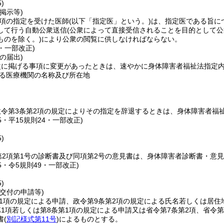
)
掲示等)
1項の指定を受けた医師
(以下「指定医」という。)
は、指定医である旨に
して行う自動公衆送信
(公衆によって直接受信されることを目的として
ものを除く。)
により公衆の閲覧に供しなければならない。
9・一部改正)
の届出)
次に掲げる事項に変更があったときは、速やかに身体障害者福祉法指定
る医療機関の名称及び所在地
政令第3条第2項の規定によりその指定を辞退するときは、身体障害者福
65・平15規則24・一部改正)
)
第2項第1号の診断書及び同項第2号の意見書は、身体障害者診断書・意
65・令5規則49・一部改正)
)
交付の申請等)
第1項の規定による申請、政令第9条第2項の規定による氏名若しくは居
1項若しくは第8条第1項の規定による申請又は省令第7条第2項、省令第
書
(
別記様式第11号
)
によるものとする。