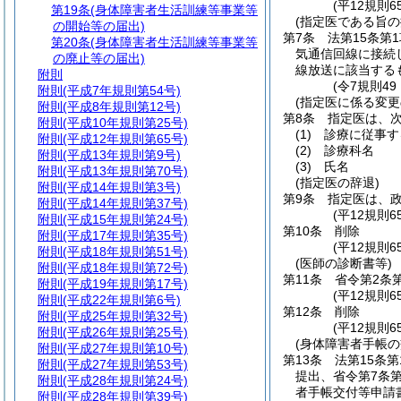
(平12規則65
第19条
(身体障害者生活訓練等事業等
(指定医である旨の
の開始等の届出)
第7条
法第15条第
第20条
(身体障害者生活訓練等事業等
気通信回線に接続
の廃止等の届出)
線放送に該当する
附則
(令7規則4
附則
(平成7年規則第54号)
(指定医に係る変更
附則
(平成8年規則第12号)
第8条
指定医は、
附則
(平成10年規則第25号)
(1)
診療に従事す
附則
(平成12年規則第65号)
(2)
診療科名
附則
(平成13年規則第9号)
(3)
氏名
附則
(平成13年規則第70号)
(指定医の辞退)
附則
(平成14年規則第3号)
第9条
指定医は、
附則
(平成14年規則第37号)
(平12規則
附則
(平成15年規則第24号)
第10条
削除
附則
(平成17年規則第35号)
(平12規則65
附則
(平成18年規則第51号)
(医師の診断書等)
附則
(平成18年規則第72号)
第11条
省令第2条
附則
(平成19年規則第17号)
(平12規則
附則
(平成22年規則第6号)
第12条
削除
附則
(平成25年規則第32号)
(平12規則65
附則
(平成26年規則第25号)
(身体障害者手帳の
附則
(平成27年規則第10号)
第13条
法第15条
附則
(平成27年規則第53号)
提出、省令第7条第
附則
(平成28年規則第24号)
者手帳交付等申請
附則
(平成28年規則第39号)