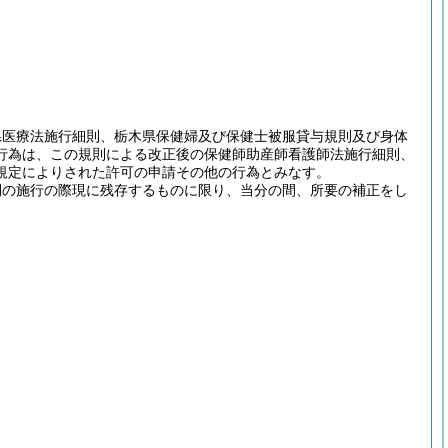
県医療法施行細則、栃木県保健婦及び保健士被服貸与規則及び身体
行為は、この規則による改正後の保健師助産師看護師法施行細則、
規定によりされた許可の申請その他の行為とみなす。
則の施行の際現に残存するものに限り、当分の間、所要の補正をし