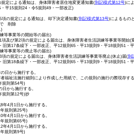
の規定による通知は、身体障害者居住地変更通知書
(
別記様式第12号
)
に
65・平15規則24・令5規則49・一部改正)
第5項の規定による通知は、却下決定通知書
(
別記様式第13号
)
によるもの
で
削除
)
訓練等事業等の開始等の届出)
第1項及び第2項の規定による届出は、身体障害者生活訓練等事業等開始
(
4・旧第17条繰下・一部改正、平12規則65・平13規則9・平18規則51・平
訓練等事業等の廃止等の届出)
第3項の規定による届出は、身体障害者生活訓練等事業等廃止
(休止)
届
(
別
4・旧第18条繰下・一部改正、平12規則65・平13規則9・平18規則51・平
布の日から施行する。
害者福祉法施行細則により作成した用紙で、この規則の施行の際現存す
年
規則第54号)
の日から施行する。
年
規則第12号)
抄
8年4月1日から施行する。
0年
規則第25号)
0年4月1日から施行する。
2年
規則第65号)
2年4月1日から施行する。
3年
規則第9号)