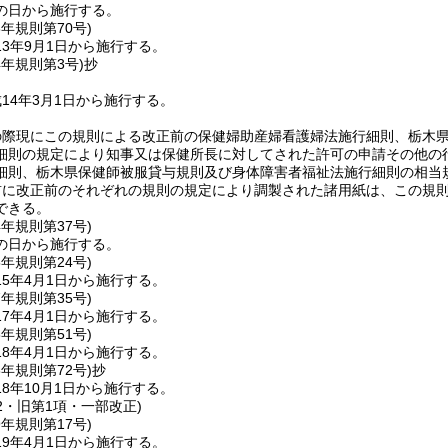
の日から施行する。
3年
規則第70号)
3年9月1日から施行する。
4年
規則第3号)
抄
14年3月1日から施行する。
の際現にこの規則による改正前の保健婦助産婦看護婦法施行細則、栃木
細則の規定により知事又は保健所長に対してされた許可の申請その他の
細則、栃木県保健師被服貸与規則及び身体障害者福祉法施行細則の相当
前に改正前のそれぞれの規則の規定により調製された諸用紙は、この規
できる。
4年
規則第37号)
の日から施行する。
5年
規則第24号)
5年4月1日から施行する。
7年
規則第35号)
7年4月1日から施行する。
8年
規則第51号)
8年4月1日から施行する。
8年
規則第72号)
抄
8年10月1日から施行する。
32・旧第1項・一部改正)
9年
規則第17号)
9年4月1日から施行する。