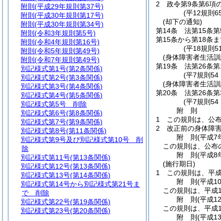
2
政令第9条第6項
附則
(平成29年規則第37号)
(平12規則
附則
(平成30年規則第17号)
(却下の通知)
附則
(平成30年規則第34号)
第14条
法第15条
附則
(令和3年規則第5号)
第15条から第18条ま
附則
(令和4年規則第16号)
(平18規則51
附則
(令和5年規則第49号)
(身体障害者生活
附則
(令和7年規則第49号)
第19条
法第26条
別記様式第1号
(第2条関係)
(平7規則5
別記様式第2号
(第3条関係)
(身体障害者生活
別記様式第3号
(第4条関係)
第20条
法第26条
別記様式第4号
(第5条関係)
(平7規則5
別記様式第5号
削除
附
則
別記様式第6号
(第8条関係)
1
この規則は、公
別記様式第7号
(第9条関係)
2
改正前の身体障
別記様式第8号
(第11条関係)
附
則
(平成7
別記様式第9号及び別記様式第10号
削
この規則は、公布
除
附
則
(平成8
別記様式第11号
(第13条関係)
(施行期日)
別記様式第12号
(第13条関係)
1
この規則は、平成
別記様式第13号
(第14条関係)
附
則
(平成1
別記様式第14号から別記様式第21号ま
この規則は、平成1
で
削除
附
則
(平成1
別記様式第22号
(第19条関係)
この規則は、平成1
別記様式第23号
(第20条関係)
附
則
(平成1