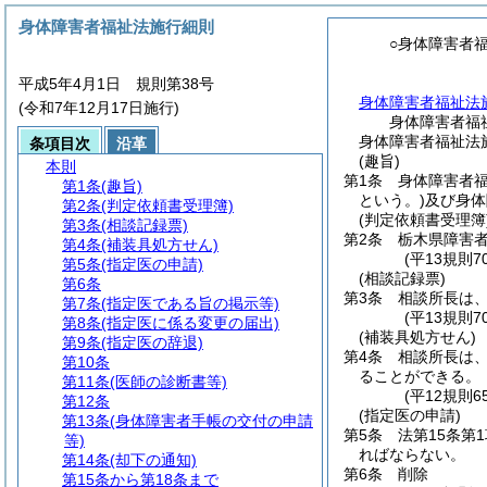
身体障害者福祉法施行細則
○身体障害者
平成5年4月1日 規則第38号
身体障害者福祉法
(令和7年12月17日施行)
身体障害者福
身体障害者福祉法施
条項目次
沿革
(趣旨)
本則
第1条
身体障害者
第1条
(趣旨)
という。)
及び身体
第2条
(判定依頼書受理簿)
(判定依頼書受理簿
第3条
(相談記録票)
第2条
栃木県障害
第4条
(補装具処方せん)
(平13規則
第5条
(指定医の申請)
(相談記録票)
第6条
第3条
相談所長は、
第7条
(指定医である旨の掲示等)
(平13規則
第8条
(指定医に係る変更の届出)
(補装具処方せん)
第9条
(指定医の辞退)
第4条
相談所長は、
第10条
ることができる。
第11条
(医師の診断書等)
(平12規則
第12条
(指定医の申請)
第13条
(身体障害者手帳の交付の申請
第5条
法第15条第
等)
ればならない。
第14条
(却下の通知)
第6条
削除
第15条から第18条まで