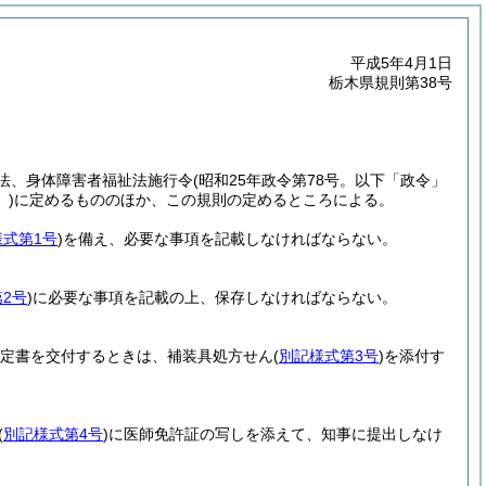
平成5年4月1日
栃木県規則第38号
法、身体障害者福祉法施行令
(昭和25年政令第78号。以下「政令」
。)
に定めるもののほか、この規則の定めるところによる。
様式第1号
)
を備え、必要な事項を記載しなければならない。
2号
)
に必要な事項を記載の上、保存しなければならない。
判定書を交付するときは、補装具処方せん
(
別記様式第3号
)
を添付す
(
別記様式第4号
)
に医師免許証の写しを添えて、知事に提出しなけ