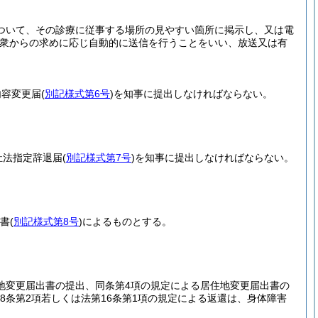
ついて、その診療に従事する場所の見やすい箇所に掲示し、又は電
公衆からの求めに応じ自動的に送信を行うことをいい、放送又は有
内容変更届
(
別記様式第6号
)
を知事に提出しなければならない。
祉法指定辞退届
(
別記様式第7号
)
を知事に提出しなければならない。
見書
(
別記様式第8号
)
によるものとする。
住地変更届出書の提出、同条第4項の規定による居住地変更届出書の
8条第2項若しくは法第16条第1項の規定による返還は、身体障害