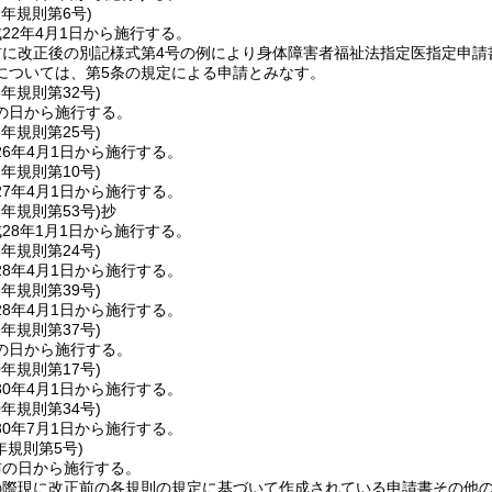
2年
規則第6号)
22年4月1日から施行する。
前に改正後の別記様式第4号の例により身体障害者福祉法指定医指定申請
については、第5条の規定による申請とみなす。
5年
規則第32号)
の日から施行する。
6年
規則第25号)
6年4月1日から施行する。
7年
規則第10号)
7年4月1日から施行する。
7年
規則第53号)
抄
28年1月1日から施行する。
8年
規則第24号)
8年4月1日から施行する。
8年
規則第39号)
8年4月1日から施行する。
9年
規則第37号)
の日から施行する。
0年
規則第17号)
0年4月1日から施行する。
0年
規則第34号)
0年7月1日から施行する。
年
規則第5号)
布の日から施行する。
の際現に改正前の各規則の規定に基づいて作成されている申請書その他