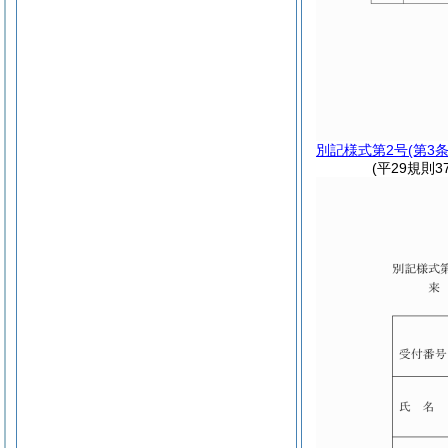
別記様式第2号
(第3
(平29規則