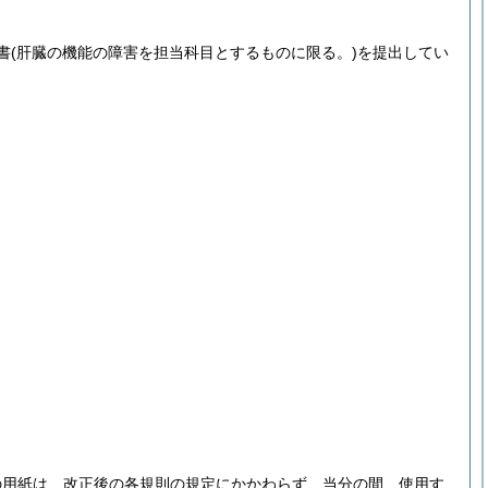
書
(肝臓の機能の障害を担当科目とするものに限る。)
を提出してい
の用紙は、改正後の各規則の規定にかかわらず、当分の間、使用す