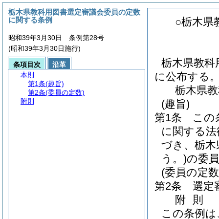
栃木県教科用図書選定審議会委員の定数
に関する条例
○栃木県
昭和39年3月30日 条例第28号
(昭和39年3月30日施行)
栃木県教科
条項目次
沿革
に公布する
本則
第1条
(趣旨)
栃木県教
第2条
(委員の定数)
附則
(趣旨)
第1条
この
に関する法
づき、栃木
う。)
の委
(委員の定数
第2条
選定
附
則
この条例は