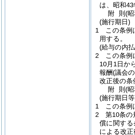
は、昭和43
附
則
(
(施行期日)
1
この条例
用する。
(給与の内払
2
この条例
10月1日
報酬
(議会
改正後の条
附
則
(
(施行期日等
1
この条例
2
第10条
償に関する
による改正