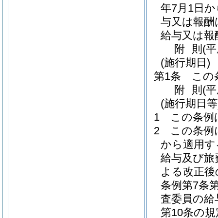
年7月1日
与又は報酬
給与又は報
附
則
(
(施行期日)
第1条
この
附
則
(
(施行期日等
1
この条例
2
この条例
から適用す
給与及び旅
よる改正後
条例第7条
査委員の給
第10条の