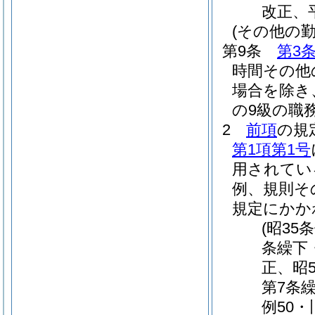
改正、平
(その他の勤
第9条
第3
時間その他
場合を除き
の9級の職
2
前項
の規
第1項第1号
用されてい
例、規則そ
規定にかか
(昭35
条繰下
正、昭5
第7条
例50・