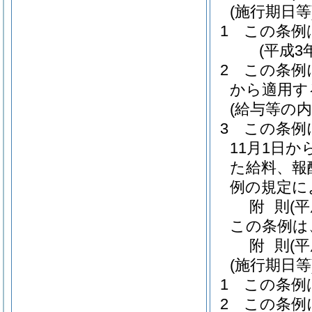
(施行期日等
1
この条例
(平成3
2
この条例
から適用す
(給与等の内
3
この条例
11月1日
た給料、報
例の規定に
附
則
(
この条例は
附
則
(
(施行期日等
1
この条例
2
この条例