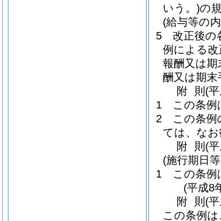
いう。)
の規
(給与等の内
5
改正後の
例による改
報酬又は期
酬又は期末
附
則
(
1
この条例
2
この条例
ては、なお
附
則
(
(施行期日等
1
この条例
(平成8
附
則
(
この条例は