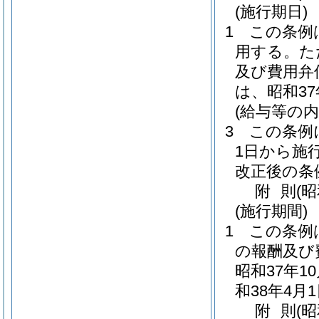
(施行期日)
1
この条例
用する。
た
及び費用弁
は、昭和3
(給与等の内
3
この条例
1日から施
改正後の条
附
則
(
(施行期間)
1
この条例
の報酬及び
昭和37年1
和38年4月
附
則
(