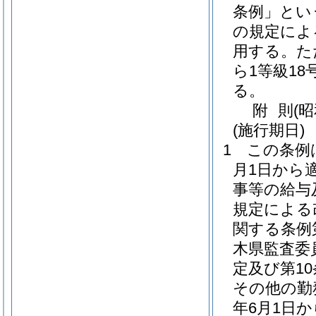
条例」とい
の規定によ
用する。
た
ら1等級1
る。
附
則
(
(施行期日)
1
この条例
月1日から
事等の給与
規定による
関する条例
木県監査委
定及び第1
その他の勤
年6月1日