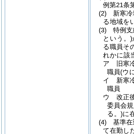
例第21条
(2)
新寒冷
る地域を
(3)
特例支
という。)
る職員そ
れかに該
ア
旧寒
職員
(ウ
イ
新寒
職員
ウ
改正
委員会規
る。)
に
(4)
基準在
て在勤し