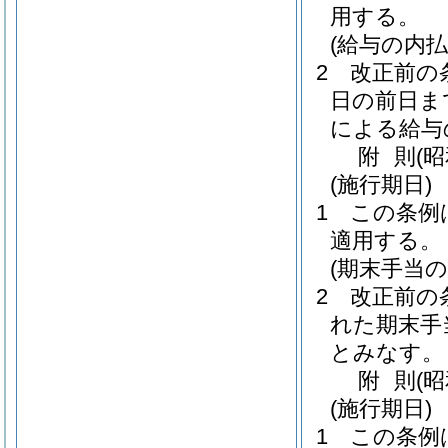
用する。
(給与の内払
2
改正前の
日の前日ま
による給与
附
則
(
(施行期日)
1
この条例
適用する。
(期末手当の
2
改正前の
れた期末手
とみなす。
附
則
(
(施行期日)
1
この条例