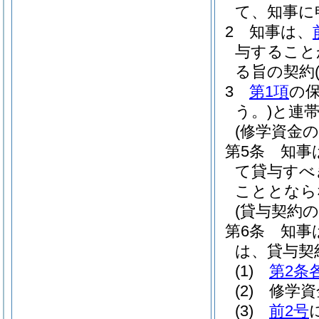
て、知事に
2
知事は、
与すること
る旨の契約
3
第1項
の
う。)
と連
(修学資金の
第5条
知事
て貸与すべ
こととなら
(貸与契約
第6条
知事
は、貸与契
(1)
第2条
(2)
修学資
(3)
前2号