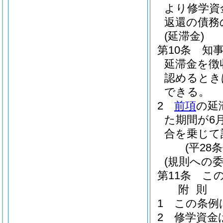
より修学資
返還の債務
(延滞金)
第10条
知
延滞金を徴
認めるとき
できる。
2
前項
の延
た期間が6
合を乗じて
(平28
(規則への委
第11条
こ
附
則
1
この条例
2
修学資金