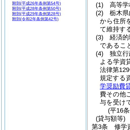
附則
(平成26年条例第54号)
(1)
高等学
附則
(平成28年条例第50号)
(2)
栃木県
附則
(平成29年条例第28号)
附則
(令和2年条例第42号)
から住所
て維持す
(3)
経済的
であるこ
(4)
独立行
よる学資
法律第129
規定する
学奨励費
費その他
与を受け
(平16
(貸与額等)
第3条
修学