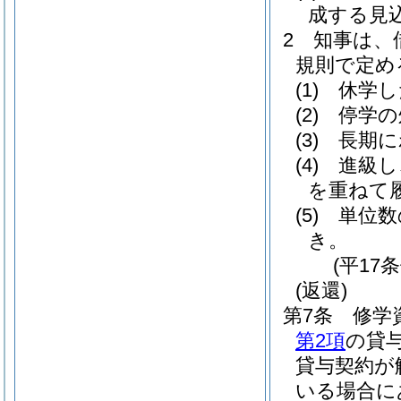
成する見
2
知事は、
規則で定め
(1)
休学し
(2)
停学の
(3)
長期に
(4)
進級し
を重ねて
(5)
単位数
き。
(平17
(返還)
第7条
修学
第2項
の貸
貸与契約が
いる場合に