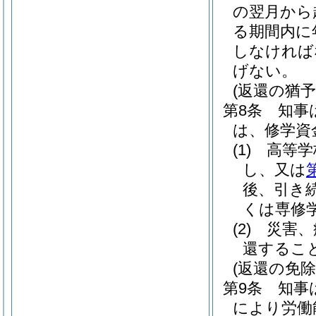
の翌月から
る期間内に
しなければ
げない。
(返還の猶予
第8条
知事
は、修学資
(1)
高等学
し、又は
後、引き
くは専修
(2)
災害、
還するこ
(返還の免除
第9条
知事
により労働