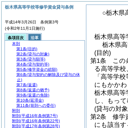
栃木県高等学校等修学資金貸与条例
○栃木県
平成14年3月26日 条例第3号
(令和2年11月1日施行)
栃木県高等
条項目次
沿革
栃木県高
本則
第1条
(目的)
(目的)
第2条
(貸与の対象)
第3条
(貸与額等)
第1条
この
第4条
(貸与契約等)
る高等学校
第5条
(修学資金の総額)
第6条
(貸与契約の解除及び貸与の休
「高等学校
止)
にもかかわ
第7条
(返還)
第8条
(返還の猶予)
栃木県高等
第9条
(返還の免除)
し、もって
第10条
(延滞金)
第11条
(規則への委任)
(貸与の対象
附則
第2条
修学
附則
(平成16年条例第7号)
附則
(平成16年条例第22号)
にも該当す
附則
(平成17年条例第28号)