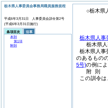
栃木県人事委員会事務局職員服務規程
○栃木県
平成6年3月31日 人事委員会訓令第2号
(平成6年3月31日施行)
条項目次
沿革
栃木県人事
本則
第1項
栃木県人
附則
栃木県人事
のあるもの
5号)
の例によ
附
則
この訓令は