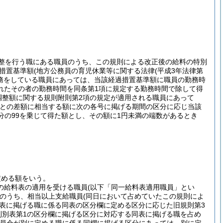
調整を行う職にある職員のうち、この規則による改正後の給料の特別
措置基準額
(地方公務員の育児休業等に関する法律
(平成3年法律第
勤務をしている職員にあっては、当該経過措置基準額に職員の勤務時
れたその者の勤務時間を同条第1項に規定する勤務時間で除して得
調整額に関する規則附則第2項の規定が適用される職員にあって
との差額に相当する額に次の各号に掲げる期間の区分に応じ当該
0分の99を乗じて得た額とし、その額に1円未満の端数があるとき
定める額をいう。
の給料表の適用を受ける職員
(以下「同一給料表適用職員」とい
のうち、相当以上支給職員
(同日において占めていたこの規則によ
別表に掲げる職に係る同表の区分欄に定める区分に応じた旧規則第3
則別表第1の区分欄に掲げる区分に対応する同表に掲げる職を占め