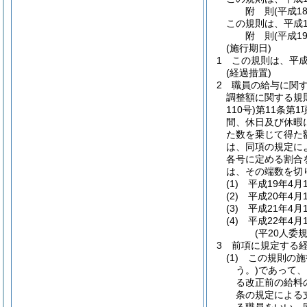
附
則
(平成1
この規則は、平成1
附
則
(平成1
(施行期日)
1
この規則は、平成
(経過措置)
2
職員の給与に関
調整額に関する規
110号)
第11条第
間、休日及び休暇
た数を乗じて得た額
は、同項の規定に
各号に定める割合
は、その端数を切
(1)
平成19年4月
(2)
平成20年4月
(3)
平成21年4月
(4)
平成22年4月
(平20人委
3
前項に規定する
(1)
この規則の施
う。)
であって、
る改正前の給料
条の規定による