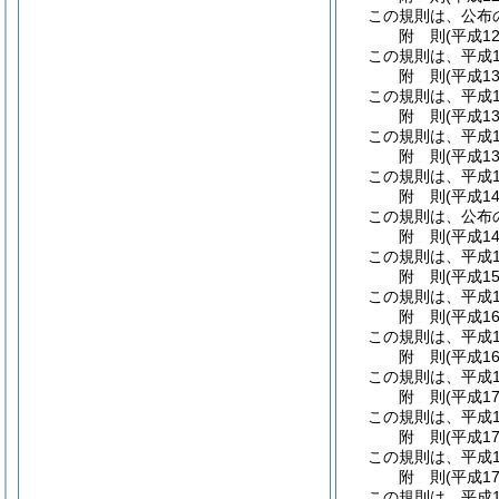
この規則は、公布
附
則
(平成1
この規則は、平成1
附
則
(平成1
この規則は、平成1
附
則
(平成1
この規則は、平成1
附
則
(平成1
この規則は、平成1
附
則
(平成1
この規則は、公布
附
則
(平成1
この規則は、平成1
附
則
(平成1
この規則は、平成1
附
則
(平成1
この規則は、平成1
附
則
(平成1
この規則は、平成1
附
則
(平成1
この規則は、平成1
附
則
(平成1
この規則は、平成1
附
則
(平成1
この規則は、平成1