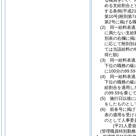
る職員をいい、
める支給割合と
する条例
(平成2
第10号)
附則第7
第2号に掲げる
(2)
同一給料表適
に満たない支給
別表の右欄に掲
に応じて附則別
ては当該給料の特
得た額)
(3)
同一給料表適
下位の職務の級
に100分の99
(4)
同一給料表適
下位の職務の級
給割合を適用し
の99.59を乗
(5)
施行日以後に
をしたものとし
(6)
前各号に掲げ
表の適用を受け
のとして人事委
(平21人委
(管理職員特別勤