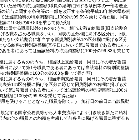
委員会が別に定める職に係る同欄に掲げる区分にあっては、別に定
ていた給料の特別調整額
(職員の給与に関する条例等の一部を改正
員の給与に関する条例等の一部を改正する条例
(平成18年栃木県条例
ては当該給料の特別調整額に100分の99.59を乗じて得た額、同項
に100分の99.83を乗じて得た額)
級に属する職員以外のもののうち、相当未満支給職員
(旧支給割合
掲げる職を占める職員をいい、同表の区分欄に掲げる区分は、附則
たない支給割合に相当する新規則別表第1の区分欄に掲げる区分
となる給料の特別調整額
(基準日において第1号職員である者にあっ
である者にあっては当該給料の特別調整額に100分の99.83を乗じて
級に属するもののうち、相当以上支給職員 同日にその者が当該
基準日において第1号職員である者にあっては当該給料の特別調整額
の特別調整額に100分の99.83を乗じて得た額)
級に属するもののうち、相当未満支給職員 同日にその者が当該
別表第1の区分欄に掲げる区分に応じて附則別表の右欄に掲げる支
おいて第1号職員である者にあっては当該給料の特別調整額に100分
額に100分の99.83を乗じて得た額)
適用を受けることとなった職員を除く。)
施行日の前日に当該異動
に規定する国家公務員等から人事交流等により引き続き新たに給料
部内の他の職員との均衡を考慮して前各号に掲げる職員に準ずるも