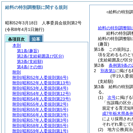
給料の特別調整額に関する規則
○給料の特別
昭和52年3月18日 人事委員会規則第2号
給料の特別調整額
(令和8年4月1日施行)
給料の特別調
給料の特別調整額に
条項目次
沿革
(趣旨)
本則
第1条
この規則は
第1条
(趣旨)
項を定めるものと
第2条
(支給範囲及び区分)
(支給範囲及び区分
第3条
(支給額)
第2条
条例第9条の
第4条
(その他)
2
別表第1
に掲げる
附則
(平19人委
附則
(昭和52年人委規則第6号)
(支給額)
附則
(昭和52年人委規則第13号)
第3条
給料の特別
附則
(昭和53年人委規則第4号)
る。
附則
(昭和54年人委規則第12号)
(1)
次号
に掲げる
附則
(昭和54年人委規則第23号)
「当該職の区分
附則
(昭和55年人委規則第2号)
規定する育児短
附則
(昭和55年人委規則第5号)
成7年栃木県条例
附則
(昭和56年人委規則第3号)
により採用され
附則
(昭和57年人委規則第3号)
それぞれ乗じて
附則
(昭和58年人委規則第5号)
(2)
地方公務員法
附則
(昭和59年人委規則第1号)