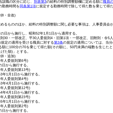
当該職の区分に応じ、
別表第3
の給料の特別調整額欄に定める額に
職員
の勤務時間を
同条第1項
に規定する勤務時間で除して得た数を乗じて得
則8・全改)
定めるもののほか、給料の特別調整額に関し必要な事項は、人事委員会
の日から施行し、昭和52年1月1日から適用する。
規則30・一部改正、平30人委規則4・旧第1項・一部改正、旧附則・令5
の規定の適用を受ける職員に対する
第3条
の規定の適用については、当分
額に100分の70を乗じて得た額
(その額に、50円未満の端数を生じた
上げた額)
」とする。
則8・追加)
2年
人委規則第6号)
の日から施行する。
2年
人委規則第13号)
3年1月1日から施行する。
3年
人委規則第4号)
3年4月1日から施行する。
4年
人委規則第12号)
4年4月1日から施行する。
4年
人委規則第23号)
5年1月1日から施行する。
5年
人委規則第2号)
の日から施行する。