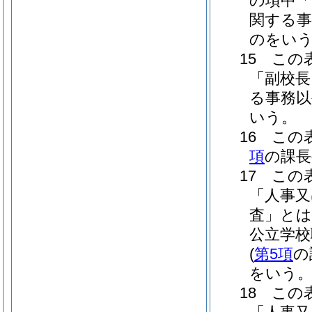
の項中「
関する
のをい
15 こ
「副校長
る事務
いう。
16 こ
項
の課長
17 こ
「人事又
査」とは
公立学校
(
第5項
の
をいう
18 こ