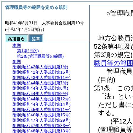
管理職員等の範囲を定める規則
○管理職
昭和41年8月31日 人事委員会規則第19号
(令和7年4月1日施行)
地方公務員法
条項目次
沿革
52条第4項及
本則
第1条
(目的)
第3項の規定
第2条
(管理職員等の範囲)
附則
職員等の範
附則
(昭和42年人委規則第1号)
管理職員
附則
(昭和42年人委規則第15号)
附則
(昭和43年人委規則第11号)
(目的)
附則
(昭和44年人委規則第7号)
第1条
この
附則
(昭和44年人委規則第8号)
附則
(昭和44年人委規則第9号)
「法」とい
附則
(昭和44年人委規則第12号)
ただし書に
附則
(昭和44年人委規則第14号)
附則
(昭和45年人委規則第11号)
する。
附則
(昭和46年人委規則第15号)
(平12
附則
(昭和47年人委規則第29号)
附則
(昭和47年人委規則第33号)
(管理職員等
附則
(昭和48年人委規則第13号)