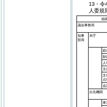
13・令
人委規
組
議会事務局
知事
本庁
部局
総
財
人
文
文
点
会
出先機関
東