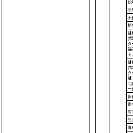
総
県
美
博
健
(
タ
福
る
健
(
タ
祉
北
ー
保
衛
障
児
食