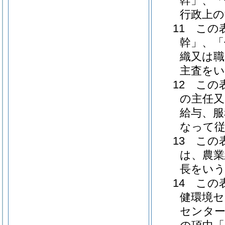
幹」、「
行政上の
11 こ
幹」、「
織又は職
主査をい
12 こ
の主任又
給与、服
なって
13 こ
は、農業
長をい
14 こ
健環境セ
センター