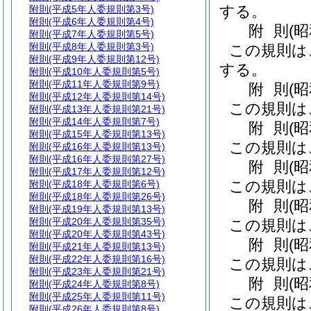
する。
附則
(平成5年人委規則第3号)
附則
(平成6年人委規則第4号)
附
則
(
附則
(平成7年人委規則第5号)
附則
(平成8年人委規則第3号)
この規則は
附則
(平成9年人委規則第12号)
する。
附則
(平成10年人委規則第5号)
附則
(平成11年人委規則第9号)
附
則
(
附則
(平成12年人委規則第14号)
この規則は
附則
(平成13年人委規則第21号)
附則
(平成14年人委規則第7号)
附
則
(
附則
(平成15年人委規則第13号)
この規則は
附則
(平成16年人委規則第13号)
附則
(平成16年人委規則第27号)
附
則
(
附則
(平成17年人委規則第12号)
この規則は
附則
(平成18年人委規則第6号)
附則
(平成18年人委規則第26号)
附
則
(
附則
(平成19年人委規則第13号)
附則
(平成20年人委規則第35号)
この規則は
附則
(平成20年人委規則第43号)
附
則
(
附則
(平成21年人委規則第13号)
附則
(平成22年人委規則第16号)
この規則は
附則
(平成23年人委規則第21号)
附
則
(
附則
(平成24年人委規則第8号)
附則
(平成25年人委規則第11号)
この規則は
附則
(平成26年人委規則第8号)