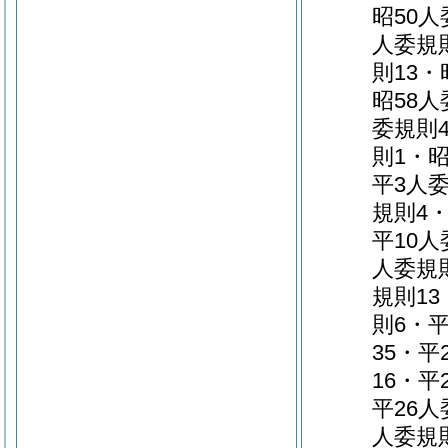
昭50人
人委規
則13・
昭58人
委規則4
則1・
平3人
規則4
平10人
人委規則
規則13
則6・平
35・平
16・平
平26人
人委規