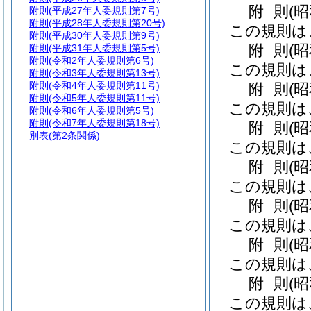
附
則
(
附則
(平成27年人委規則第7号)
附則
(平成28年人委規則第20号)
この規則は
附則
(平成30年人委規則第9号)
附
則
(
附則
(平成31年人委規則第5号)
附則
(令和2年人委規則第6号)
この規則は
附則
(令和3年人委規則第13号)
附則
(令和4年人委規則第11号)
附
則
(
附則
(令和5年人委規則第11号)
この規則は
附則
(令和6年人委規則第5号)
附則
(令和7年人委規則第18号)
附
則
(
別表
(第2条関係)
この規則は
附
則
(
この規則は
附
則
(
この規則は
附
則
(
この規則は
附
則
(
この規則は