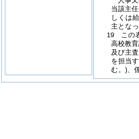
「人事又
当該主任
しくは給
主とな
19 こ
高校教育
及び主査
を担当す
む。)、