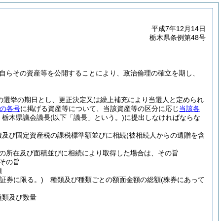
平成7年12月14日
栃木県条例第48号
自らその資産等を公開することにより、政治倫理の確立を期し、
の選挙の期日とし、更正決定又は繰上補充により当選人と定められ
の各号
に掲げる資産等について、当該資産等の区分に応じ
当該各
、栃木県議会議長
(以下「議長」という。)
に提出しなければならな
及び固定資産税の課税標準額並びに相続
(被相続人からの遺贈を含
の所在及び面積並びに相続により取得した場合は、その旨
その旨
額
証券に限る。)
種類及び種類ごとの額面金額の総額
(株券にあって
類及び数量