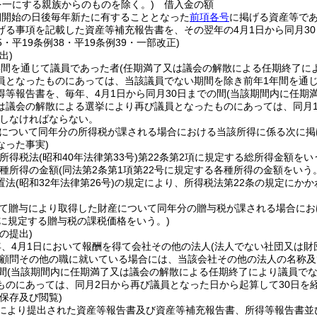
を一にする親族からのものを除く。)
借入金の額
期開始の日後毎年新たに有することとなった
前項各号
に掲げる資産等であ
げる事項を記載した資産等補充報告書を、その翌年の4月1日から同月3
35・平19条例38・平19条例39・一部改正)
出)
年間を通じて議員であった者
(任期満了又は議会の解散による任期終了に
員となったものにあっては、当該議員でない期間を除き前年1年間を通じ
得等報告書を、毎年、4月1日から同月30日までの間
(当該期間内に任期
は議会の解散による選挙により再び議員となったものにあっては、同月1
しなければならない。
について同年分の所得税が課される場合における当該所得に係る次に掲
なった事実)
(所得税法
(昭和40年法律第33号)
第22条第2項に規定する総所得金額をい
種所得の金額
(同法第2条第1項第22号に規定する各種所得の金額をいう
置法
(昭和32年法律第26号)
の規定により、所得税法第22条の規定にか
て贈与により取得した財産について同年分の贈与税が課される場合にお
2に規定する贈与税の課税価格をいう。)
の提出)
、4月1日において報酬を得て会社その他の法人
(法人でない社団又は
顧問その他の職に就いている場合には、当該会社その他の法人の名称及
間
(当該期間内に任期満了又は議会の解散による任期終了により議員で
ものにあっては、同月2日から再び議員となった日から起算して30日を経
保存及び閲覧)
により提出された資産等報告書及び資産等補充報告書、所得等報告書並