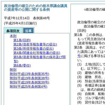
政治倫理の確立のための栃木県議会議員
の資産等の公開に関する条例
○政治倫理の
平成7年12月14日 条例第48号
政治倫理の確立の
(平成25年4月1日施行)
政治倫理の確
(目的)
条項目次
沿革
第1条
この条例は
本則
もって民主政治の
第1条
(目的)
(資産等報告書等の
第2条
(資産等報告書等の提出)
第2条
議員は、そ
第3条
(所得等報告書の提出)
た議員にあっては
第4条
(関連会社等報告書の提出)
号
に掲げる事項を
第5条
(資産等報告書等の保存及び閲
い。
覧)
(1)
土地
(信託し
第6条
(委任)
む。以下同じ。)
附則
(2)
建物の所有を
附則
(平成13年条例第35号)
(3)
建物 所在、
附則
(平成19年条例第38号)
(4)
預金
(当座預
附則
(平成19年条例第39号)
(5)
有価証券
(金
附則
(平成25年条例第4号)
は、株式の銘柄
(6)
自動車、船舶
(7)
ゴルフ場の利
(8)
貸付金
(生計