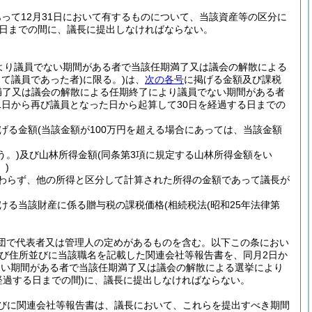
って12月31日において有するものについて、当該資産等の区分に
0日までの間に、議長に提出しなければならない。
より議員でない期間がある者で当該任期満了又は議会の解散による
て議員であった者)
に限る。)
は、
次の各号
に掲げる金額及び課税
満了又は議会の解散による任期終了により議員でない期間がある者
日から再び議員となった日から起算して30日を経過する日までの
げる金額
(当該金額が100万円を超える場合にあっては、当該金額
う。)
及び山林所得金額
(同条第3項に規定する山林所得金額をい
。)
かわらず、他の所得と区分して計算された所得の金額であって議長が
ける当該財産に係る贈与税の課税価格
(相続税法
(昭和25年法律第
財団で代表者又は管理人の定めがあるものを含む。以下この条におい
び住所並びに当該職名を記載した関連会社等報告書を、同月2日か
ない期間がある者で当該任期満了又は議会の解散による選挙により
過する日までの間)
に、議長に提出しなければならない。
びに関連会社等報告書は、議長において、これらを提出すべき期間