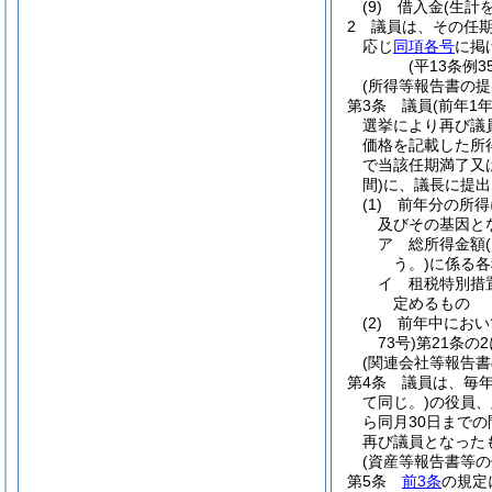
(9)
借入金
(生計
2
議員は、その任
応じ
同項各号
に掲
(平13条例
(所得等報告書の提
第3条
議員
(前年1
選挙により再び議
価格を記載した所
で当該任期満了又
間)
に、議長に提出
(1)
前年分の所得
及びその基因と
ア
総所得金額
う。)
に係る各
イ
租税特別措
定めるもの
(2)
前年中におい
73号)
第21条の
(関連会社等報告書
第4条
議員は、毎年
て同じ。)
の役員、
ら同月30日までの
再び議員となった
(資産等報告書等の
第5条
前3条
の規定