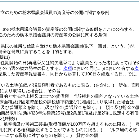
確立のための栃木県議会議員の資産等の公開に関する条例
ための栃木県議会議員の資産等の公開に関する条例をここに公布する。
立のための栃木県議会議員の資産等の公開に関する条例
、県民の厳粛な信託を受けた栃木県議会議員
(以下「議員」という。)
が、
健全な発展に資することを目的とする。
提出)
の任期開始の日
(再選挙又は補欠選挙により議員となった者にあってはそ
その当選の効力発生の日とする。
次項
において同じ。)
において有する
次
記載した資産等報告書を、同日から起算して100日を経過する日までに
ている土地
(自己が帰属権利者であるものに限る。)
を含む。)
所在、面積
により取得した場合は、その旨
目的とする地上権又は土地の賃借権 当該権利の目的となっている土地
床面積及び固定資産税の課税標準額並びに相続により取得した場合は、
金及び普通預金を除く。)
及び貯金
(普通貯金を除く。)
預金及び貯金の
融商品取引法
(昭和23年法律第25号)
第2条第1項及び第2項に規定する有価
及び株数)
、航空機及び美術工芸品
(取得価額が100万円を超えるものに限る。)
種
用に関する権利
(譲渡することができるものに限る。)
ゴルフ場の名称
を一にする親族に対するものを除く。)
貸付金の額