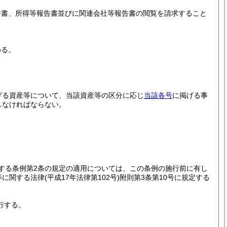
告書、所得等報告書並びに関連会社等報告書の閲覧を請求すること
める。
げる資産等について、当該資産等の区分に応じ
当該各号
に掲げる事
しなければならない。
する条例第2条の規定の適用については、この条例の施行前に有し
等に関する法律
(平成17年法律第102号)
附則第3条第10号に規定する
行する。