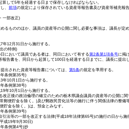
起算して5年を経過する日まで保存しなければならない。
対し、
前項
の規定により保存されている資産等報告書及び資産等補充報
4・一部改正)
定めるもののほか、議員の資産等の公開に関し必要な事項は、議長が定
7年12月31日から施行する。
出の特例)
の日において議員である者は、同日において有する
第2条第1項各号
に掲
等報告書を、同日から起算して100日を経過する日までに、議長に提出
り提出された資産等報告書については、
第5条
の規定を準用する。
3年
条例第35号)
3年10月1日から施行する。
9年
条例第38号)
19年10月1日から施行する。
よる改正後の政治倫理の確立のための栃木県議会議員の資産等の公開に関
通常郵便貯金を除く。)
及び郵政民営化法等の施行に伴う関係法律の整備
郵便貯金を除く。)
は、預金とみなす。
9年
条例第39号)
取引法等の一部を改正する法律
(平成18年法律第65号)
の施行の日から施
平成19年9月30日)
5年
条例第4号)
抄