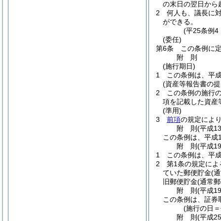
の末日の翌日から
2
何人も、議長に
ができる。
(平25条例
(委任)
第6条
この条例に
附
則
(施行期日)
1
この条例は、平成
(資産等報告書の提
2
この条例の施行
項を記載した資産
(準用)
3
前項
の規定によ
附
則
(平成1
この条例は、平成1
附
則
(平成1
1
この条例は、平成
2
第1条の規定に
ていた郵便貯金
(
旧郵便貯金
(通常
附
則
(平成1
この条例は、証券
(施行の日＝
附
則
(平成2