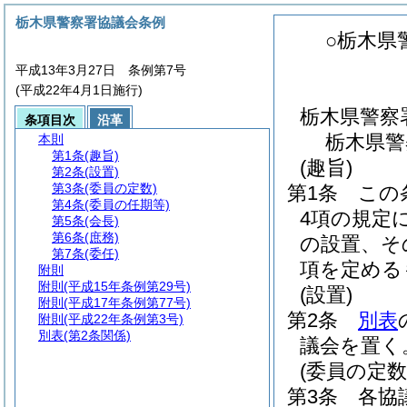
栃木県警察署協議会条例
○栃木県
平成13年3月27日 条例第7号
(平成22年4月1日施行)
栃木県警察
条項目次
沿革
栃木県警
本則
第1条
(趣旨)
(趣旨)
第2条
(設置)
第3条
(委員の定数)
第1条
この
第4条
(委員の任期等)
4項の規定
第5条
(会長)
第6条
(庶務)
の設置、そ
第7条
(委任)
項を定める
附則
附則
(平成15年条例第29号)
(設置)
附則
(平成17年条例第77号)
第2条
別表
附則
(平成22年条例第3号)
別表
(第2条関係)
議会を置く
(委員の定数
第3条
各協