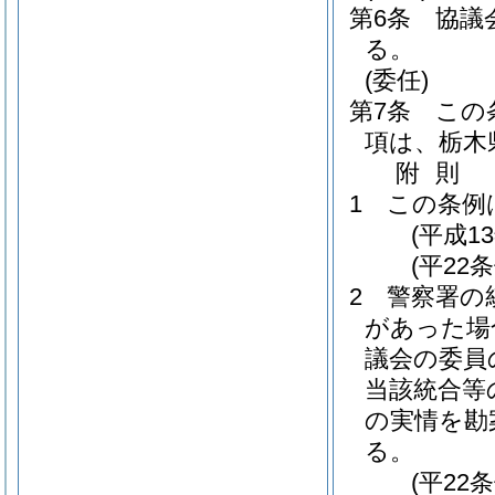
第6条
協議
る。
(委任)
第7条
この
項は、栃木
附
則
1
この条例
(平成1
(平22
2
警察署の
があった場
議会の委員
当該統合等
の実情を勘
る。
(平22