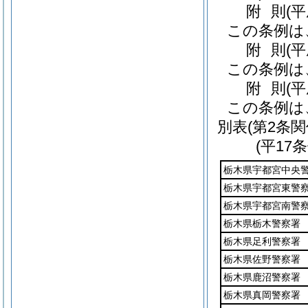
附
則
(
この条例は
附
則
(
この条例は
附
則
(
この条例は
別表
(第2条関
(平17
栃木県宇都宮中央
栃木県宇都宮東警
栃木県宇都宮南警
栃木県栃木警察署
栃木県足利警察署
栃木県佐野警察署
栃木県鹿沼警察署
栃木県真岡警察署