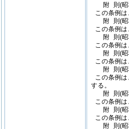
附
則
(
この条例は
附
則
(
この条例は
附
則
(
この条例は
附
則
(
この条例は
附
則
(
この条例は
する。
附
則
(
この条例は
附
則
(
この条例は
附
則
(