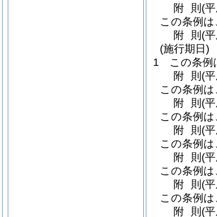
附
則
(
この条例は
附
則
(
(施行期日)
1
この条例
附
則
(
この条例は
附
則
(
この条例は
附
則
(
この条例は
附
則
(
この条例は
附
則
(
この条例は
附
則
(