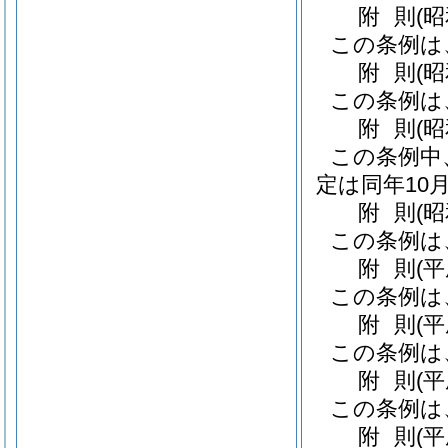
附
則
(
この条例は
附
則
(
この条例は
附
則
(
この条例中
定は同年10
附
則
(
この条例は
附
則
(
この条例は
附
則
(
この条例は
附
則
(
この条例は
附
則
(