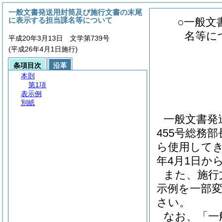
一般文書発送用封筒及び施行文書の末尾
に表示する担当課名等について
○一般文
名等に
平成20年3月13日 文学第739号
(平成26年4月1日施行)
条項目次
沿革
本則
第1項
表示例
別紙
一般文書発
455号総務
ら使用してき
年4月1日か
また、施行
示例を一部
さい。
なお、「一