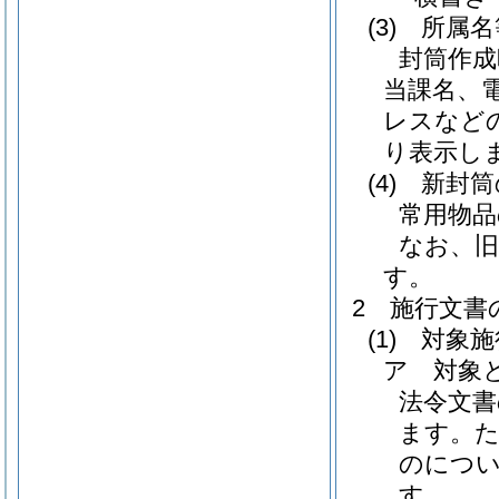
(3)
所属名
封筒作成
当課名、
レスなど
り表示し
(4)
新封筒
常用物品
なお、旧
す。
2 施行文書
(1)
対象施
ア 対象
法令文書
ます。
のにつ
す。