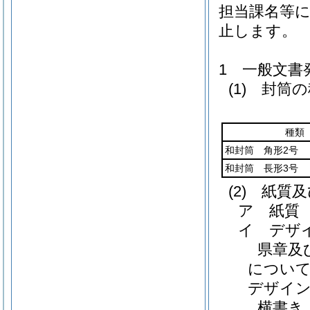
担当課名等
止します。
1 一般文書
(1)
封筒の
種類
和封筒 角形2号
和封筒 長形3号
(2)
紙質及
ア 紙質
イ デザ
県章及
につい
デザイン
横書き