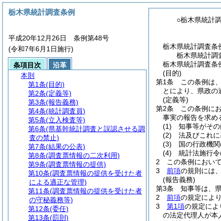
栃木県統計調査条例
○栃木県統計
平成20年12月26日 条例第48号
栃木県統計調査条
(令和7年6月1日施行)
栃木県統計調
栃木県統計調査条例
条項目次
沿革
(目的)
本則
第1条
この条例は
第1条
(目的)
とにより、県政の
第2条
(定義等)
(定義等)
第3条
(報告義務)
第2条
この条例に
第4条
(統計調査員)
事実の報告を求め
第5条
(立入検査等)
(1)
知事等がその
第6条
(県基幹統計調査と誤認させる調
(2)
法及びこれに
査の禁止)
(3)
国の行政機関
第7条
(結果の公表)
(4)
統計法施行令
第8条
(調査票情報の二次利用)
2
この条例におい
第9条
(調査票情報の提供)
3
前項
の規則には
第10条
(調査票情報の提供を受けた者
(報告義務)
による適正な管理)
第3条
知事等は、
第11条
(調査票情報の提供を受けた者
2
前項
の規定によ
の守秘義務等)
3
第1項
の規定によ
第12条
(委任)
の法定代理人が本
第13条
(罰則)