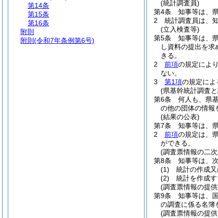
(統計調査員)
第14条
第4条
知事等は、
第15条
2
統計調査員は、
第16条
(立入検査等)
附則
第5条
知事等は、
附則
(令和7年条例第6号)
し資料の提出を求
きる。
2
前項
の規定によ
ない。
3
第1項
の規定によ
(県基幹統計調査と
第6条
何人も、県
の他の団体の情報
(結果の公表)
第7条
知事等は、
2
前項
の規定は、
ができる。
(調査票情報の二次
第8条
知事等は、
(1)
統計の作成又
(2)
統計を作成す
(調査票情報の提供
第9条
知事等は、
の調査に係る名簿
(調査票情報の提