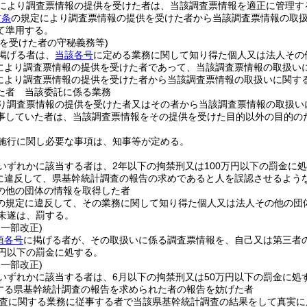
により調査票情報の提供を受けた者は、当該調査票情報を適正に管理す
前条
の規定により調査票情報の提供を受けた者から当該調査票情報の取
て準用する。
供を受けた者の守秘義務等)
掲げる者は、
当該各号
に定める業務に関して知り得た個人又は法人その
により調査票情報の提供を受けた者であって、当該調査票情報の取扱い
により調査票情報の提供を受けた者から当該調査票情報の取扱いに関す
た者 当該委託に係る業務
り調査票情報の提供を受けた者又はその者から当該調査票情報の取扱い
事していた者は、当該調査票情報をその提供を受けた目的以外の目的の
施行に関し必要な事項は、知事等が定める。
いずれかに該当する者は、2年以下の拘禁刑又は100万円以下の罰金に
に違反して、県基幹統計調査の報告の求めであると人を誤認させるよう
の他の団体の情報を取得した者
の規定に違反して、その業務に関して知り得た個人又は法人その他の団
未遂は、罰する。
・一部改正)
項各号
に掲げる者が、その取扱いに係る調査票情報を、自己又は第三者
万円以下の罰金に処する。
・一部改正)
いずれかに該当する者は、6月以下の拘禁刑又は50万円以下の罰金に処
する県基幹統計調査の報告を求められた者の報告を妨げた者
査に関する業務に従事する者で当該県基幹統計調査の結果をして真実に