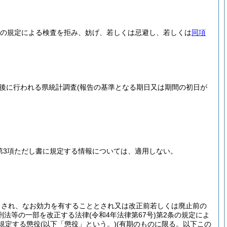
の規定による検査を拒み、妨げ、若しくは忌避し、若しくは
同項
後に行われる県統計調査
(報告の基準となる期日又は期間の初日が
第3項ただし書に規定する情報については、適用しない。
とされ、なお効力を有することとされ又は改正前若しくは廃止前の
刑法等の一部を改正する法律
(令和4年法律第67号)
第2条の規定によ
に規定する懲役
(以下「懲役」という。)
(有期のものに限る。以下この