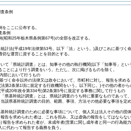
調査条例
例をここに公布する。
査条例
(昭和25年栃木県条例第67号)の全部を改正する。
、統計法
(平成19年法律第53号。以下「法」という。)
及びこれに基づく
適切な運営に資することを目的とする。
おいて「県統計調査」とは、知事その他の執行機関
(以下「知事等」とい
ることにより行う調査をいう。
ただし、次に掲げるものを除く。
内部において行うもの
基づく命令以外の法律又は政令において、市町村に対し、報告を求める
(法第2条第1項に規定する行政機関をいう。以下同じ。)
その他の者から
(平成20年政令第334号)
第2条第5号に規定する事務に関して行うもの
て「県基幹統計調査」とは、県統計調査のうち特に重要なものであって
、当該県基幹統計調査の目的、範囲、事項、方法その他必要な事項を定
県基幹統計調査のために必要な事項について、個人又は法人その他の団
り報告を求められた者は、これを拒み、又は虚偽の報告をしてはならな
り報告を求められた者が、未成年者
(営業に関し成年者と同一の行為能力
人に代わって報告する義務を負う。