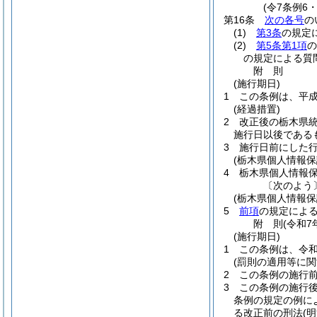
(令7条例6
第16条
次の各号
の
(1)
第3条
の規定
(2)
第5条第1項
の
の規定による質
附
則
(施行期日)
1
この条例は、平成
(経過措置)
2
改正後の栃木県
施行日以後である
3
施行日前にした
(栃木県個人情報保
4
栃木県個人情報
〔次のよう
(栃木県個人情報
5
前項
の規定による
附
則
(令和7
(施行期日)
1
この条例は、令和
(罰則の適用等に関
2
この条例の施行
3
この条例の施行
条例の規定の例に
る改正前の刑法
(