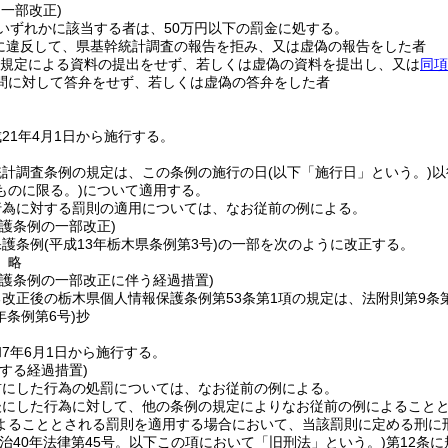
・一部改正)
いずれかに該当する者は、50万円以下の罰金に処する。
に違反して、県基幹統計調査の報告を拒み、又は虚偽の報告をした者
規定による資料の提出をせず、若しくは虚偽の資料を提出し、又は
同項
問に対して答弁をせず、若しくは虚偽の答弁をした者
21年4月1日から施行する。
統計調査条例の規定は、この条例の施行の日
(以下「施行日」という。)
以
ものに限る。)
について適用する。
行為に対する罰則の適用については、なお従前の例による。
護条例の一部改正)
保護条例
(平成13年栃木県条例第3号)
の一部を次のように改正する。
〕略
保護条例の一部改正に伴う経過措置)
改正後の栃木県個人情報保護条例第53条第1項の規定は、法附則第9条
年
条例第6号)
抄
7年6月1日から施行する。
する経過措置)
前にした行為の処罰については、なお従前の例による。
後にした行為に対して、他の条例の規定によりなお従前の例によること
よることとされる罰則を適用する場合において、当該罰則に定める刑に
明治40年法律第45号。以下この項において「旧刑法」という。)
第12条