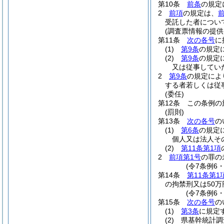
第10条
前条
の規定
2
前項
の規定は、
受託した者につい
(調査票情報の提
第11条
次の各号
に
(1)
第9条
の規定
(2)
第9条
の規定
又は従事してい
2
第9条
の規定によ
する者若しくは従
(委任)
第12条
この条例の
(罰則)
第13条
次の各号
の
(1)
第6条
の規定
個人又は法人そ
(2)
第11条第1項
2
前項第1号
の罪の
(令7条例6
第14条
第11条第1
の拘禁刑又は50
(令7条例6
第15条
次の各号
の
(1)
第3条
に規定
(2)
県基幹統計調