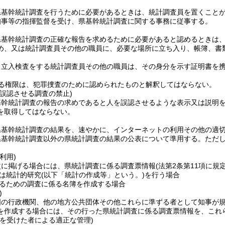
県基幹統計調査を行うために必要があるときは、統計調査員を置くこと
知事等の指揮監督を受け、県基幹統計調査に関する事務に従事する。
県基幹統計調査の正確な報告を求めるために必要があると認めるときは
め、又は統計調査員その他の職員に、必要な場所に立ち入り、帳簿、書
り立入検査をする統計調査員その他の職員は、その身分を示す証明書を
る権限は、犯罪捜査のために認められたものと解釈してはならない。
誤認させる調査の禁止)
基幹統計調査の報告の求めであると人を誤認させるような表示又は説明
を取得してはならない。
県基幹統計調査の結果を、速やかに、インターネットの利用その他の適
県基幹統計調査以外の県統計調査の結果の公表について準用する。
ただ
利用)
次に掲げる場合には、県統計調査に係る調査票情報
(法第2条第11項に
は統計的研究
(以下「統計の作成等」という。)
を行う場合
るための調査に係る名簿を作成する場合
)
国の行政機関、他の地方公共団体その他これらに準ずる者として知事が
を作成する場合には、その行った県統計調査に係る調査票情報を、これ
供を受けた者による適正な管理)