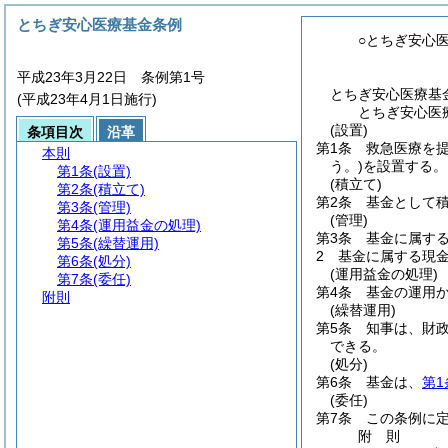
とちぎ安心医療基金条例
○とちぎ安心
平成23年3月22日 条例第1号
とちぎ安心医療基
(平成23年4月1日施行)
とちぎ安心医
(設置)
条項目次
沿革
第1条
救急医療を
本則
う。)
を設置する。
第1条
(設置)
(積立て)
第2条
(積立て)
第2条
基金として
第3条
(管理)
(管理)
第4条
(運用益金の処理)
第3条
基金に属す
第5条
(繰替運用)
2
基金に属する現
第6条
(処分)
(運用益金の処理)
第7条
(委任)
第4条
基金の運用
附則
(繰替運用)
第5条
知事は、財
できる。
(処分)
第6条
基金は、
第1
(委任)
第7条
この条例に
附
則