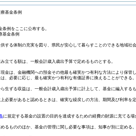
医療基金条例
金条例をここに公布する。
療基金条例
提供する体制の充実を図り、県民が安心して暮らすことのできる地域社
積み立てる額は、一般会計歳入歳出予算で定めるものとする。
る現金は、金融機関への預金その他最も確実かつ有利な方法により保管
金は、必要に応じ、最も確実かつ有利な有価証券に換えることができる
から生ずる収益は、一般会計歳入歳出予算に計上して、基金に編入する
政上必要があると認めるときは、確実な繰戻しの方法、期間及び利率を
条
に規定する基金の設置の目的を達成するための経費の財源に充てる場
定めるもののほか、基金の管理に関し必要な事項は、知事が別に定める