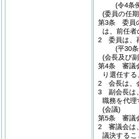
(令4条
(委員の任期
第3条
委員
は、前任者
2
委員は、
(平30
(会長及び副
第4条
審議
り選任する
2
会長は、
3
副会長は
職務を代理
(会議)
第5条
審議
2
審議会は
議決するこ