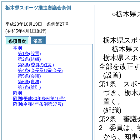
栃木県スポーツ推進審議会条例
○栃木県
平成23年10月19日 条例第27号
(令和5年4月1日施行)
栃木県スポ
条項目次
沿革
栃木県ス
本則
第1条
(設置)
栃木県スポ
第2条
(組織)
第3条
(委員の任期)
全部を改正
第4条
(会長及び副会長)
(設置)
第5条
(会議)
第6条
(庶務)
第1条
スポ
第7条
(雑則)
づき、栃木
附則
附則
(平成30年条例第10号)
置く。
附則
(令和4年条例第37号)
(組織)
第2条
審議
2
委員は、
から、知事