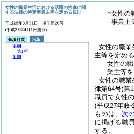
女性の職業生活における活躍の推進に関
する法律の特定事業主等を定める規則
○女性の
事業主
平成28年3月31日 規則第26号
(平成28年4月1日施行)
条項目次
沿革
女性の職業
本則
第1項
主等を定め
附則
女性の職
業主等を
女性の職業
律第64号)
第
職員で女性
(平成27年政令
ものは、
次
に掲げる職
する。