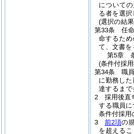
についての
る者を選択
(選択の結
第33条
任
命するため
て、文書を
第5章
(条件付採用
第34条
職
に勤務した
達するまで
2
採用後直
する職員に
条件付採用
3
前2項
の
を超えるこ