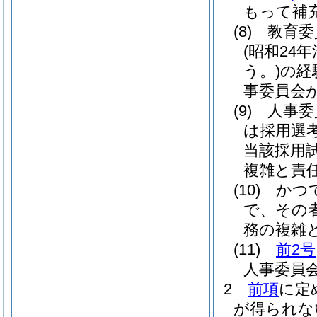
もって補
(8)
教育委
(昭和24年
う。)
の経
事委員会
(9)
人事委
は採用選
当該採用
複雑と責
(10)
かつ
で、その
務の複雑
(11)
前2号
人事委員
2
前項
に定
が得られな