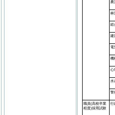
農
林
総
建
電
機
心
水
警
職員
(高校卒業
行
程度)
採用試験