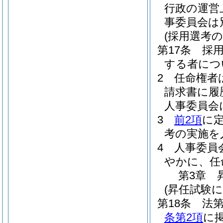
行政の運営
事委員会は
(採用選考の
第17条
採
する者につ
2
任命権者
請求書に履
人事委員会
3
前2項
に
考の実施を
4
人事委員
やかに、任
第3章
(昇任試験
第18条
法第
条第2項
に