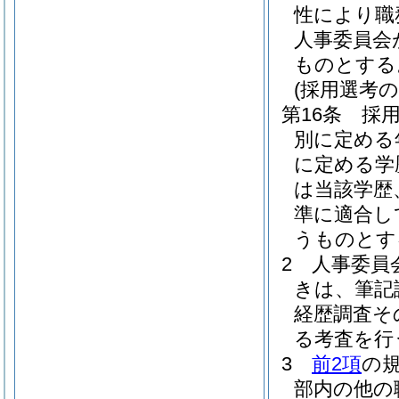
性により職
人事委員会
ものとする
(採用選考
第16条
採
別に定める
に定める学
は当該学歴
準に適合し
うものとす
2
人事委員
きは、筆記
経歴調査そ
る考査を行
3
前2項
の
部内の他の