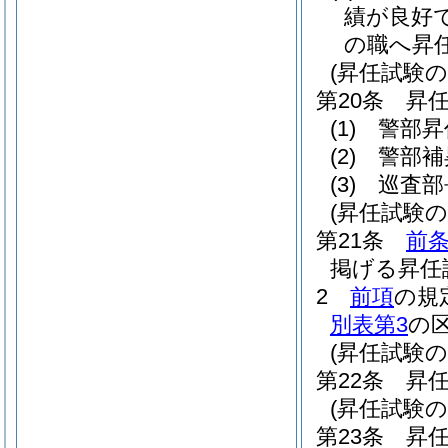
績が良好
の職へ昇
(昇任試験の
第20条
昇
(1)
警部昇
(2)
警部補
(3)
巡査部
(昇任試験
第21条
前
掲げる昇任
2
前項
の規
別表第3
の
(昇任試験の
第22条
昇
(昇任試験の
第23条
昇