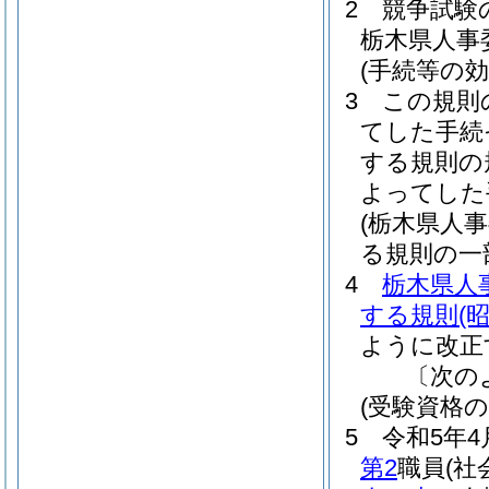
2
競争試験
栃木県人事委
(手続等の効
3
この規則
てした手続
する規則の
よってした
(栃木県人
る規則の一
4
栃木県人
する規則
(
ように改正
〔次の
(受験資格の
5
令和5年4
第2
職員
(社