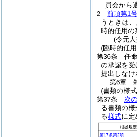
員会から
2
前項第1
うときは、
時的任用の
(令元
(臨時的任用
第36条
任
の承認を受
提出しなけ
第6章
(書類の様
第37条
次
る書類の様
る
様式
に定
根拠規定
第17条第2項