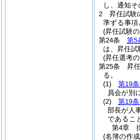
し、通知そ
2
昇任試験
準ずる事項
(昇任試験の
第24条
第5
は、昇任試
(昇任選考の
第25条
昇
る。
(1)
第19
員会が別
(2)
第19
部長が人
であるこ
第4章
(名簿の作成