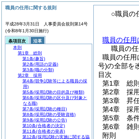
職員の任用に関する規則
○職員の
平成28年3月31日 人事委員会規則第14号
(令和8年1月30日施行)
職員の任用
条項目次
沿革
職員の任
本則
第1章
総則
職員の任用
第1条
(趣旨)
第2条
(用語の定義)
号)の全部を
第3条
(職の分類)
目次
第2章
採用
第4条
(競争試験等による職員の採
第1章
総
用)
第2章
採
第5条
(採用試験の目的及び種類)
第6条
(採用試験の区分及び対象と
第3章
昇
なる職)
第4章
採
第7条
(採用試験の種目)
第8条
(採用試験の受験資格)
第5章
条
第9条
(採用試験の公告)
第6章
雑
第10条
(合格者の決定)
第11条
(合格者の発表)
附則
第12条
(採用試験の実施に関する協