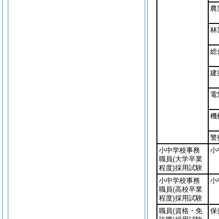
農
林
総
建
電
機
警
小中学校事務
小
職員
(大学卒業
程度)
採用試験
小中学校事務
小
職員
(高校卒業
程度)
採用試験
職員
(資格・免
保