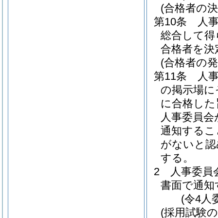
(合格者の決
第10条
人
総合して得
合格者を決
(合格者の発
第11条
人
の掲示場に
に合格した
人事委員会
通知するこ
がないと認
する。
2
人事委員
書面で通知
(令4人
(採用試験