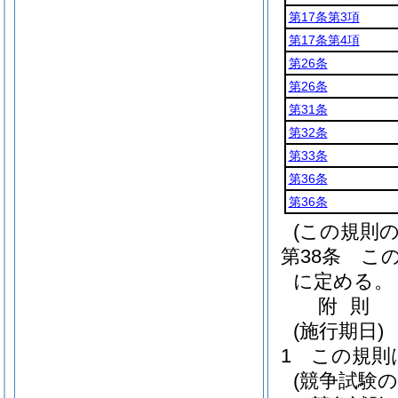
第17条第3項
第17条第4項
第26条
第26条
第31条
第32条
第33条
第36条
第36条
(この規則
第38条
こ
に定める。
附
則
(施行期日)
1
この規則
(競争試験