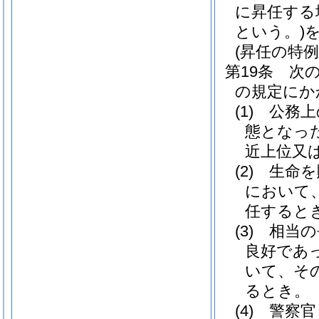
に昇任する
という。)
(昇任の特例
第19条
次
の規定にか
(1)
公務上
態となっ
近上位又
(2)
生命を
において
任すると
(3)
相当の
良好であ
いて、そ
るとき。
(4)
警察官