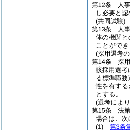
第12条
人
し必要と認
(共同試験)
第13条
人
体の機関と
ことができ
(採用選考の
第14条
採
該採用選考
る標準職務
性を有する
とする。
(選考によ
第15条
法第
場合は、次
(1)
第3条