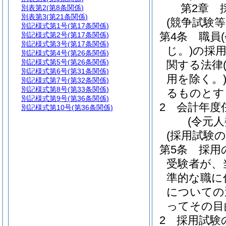
第2章
別表第2
(第8条関係)
別表第3
(第21条関係)
(競争試験
別記様式第1号
(第17条関係)
第4条
職員
別記様式第2号
(第17条関係)
別記様式第3号
(第17条関係)
じ。)
の採
別記様式第4号
(第26条関係)
別記様式第5号
(第26条関係)
関する法律
別記様式第6号
(第31条関係)
用を除く。
別記様式第7号
(第32条関係)
別記様式第8号
(第33条関係)
るものとす
別記様式第9号
(第36条関係)
2
会計年度
別記様式第10号
(第36条関係)
(令元
(採用試験
第5条
採用
受験者が、
準的な職に
についての
ってその目
2
採用試験