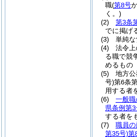
職
(
第8号
く。)
(2)
第3条
でに掲げ
(3)
単純な
(4)
法令上
る職で競
めるもの
(5)
地方公
号)
第6条
用する者
(6)
一般職
県条例第3
する者を
(7)
職員の
第35号)
第