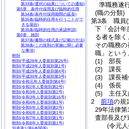
準職務遂
第33条
(選択の結果についての通知)
第5章
条件付採用及び臨時的任用
(職の分類)
第34条
(条件付採用期間の延長)
第35条
(臨時的任用を行うことがで
第3条
職員
きる場合)
下「会計年
第36条
(臨時的任用の承認申請)
第6章
雑則
る者を除く
第37条
(書類の様式及び記載の方法)
その職務の
第38条
(この規則の実施に関し必要
な事項)
職」という
附則
(1)
部長
附則
(平成28年人委規則第26号)
附則
(平成29年人委規則第1号)
(2)
課長
附則
(平成29年人委規則第4号)
(3)
課長補
附則
(平成30年人委規則第3号)
附則
(令和元年人委規則第4号)
(4)
係長
附則
(令和2年人委規則第2号)
附則
(令和3年人委規則第2号)
(5)
主任又
附則
(令和3年人委規則第16号)
2
前項
の規
附則
(令和4年人委規則第1号)
附則
(令和5年人委規則第2号)
29年法律第1
附則
(令和6年人委規則第1号)
査部長及び
附則
(令和7年人委規則第1号)
附則
(令和8年人委規則第1号)
(令元
別表第1
(第6条関係)