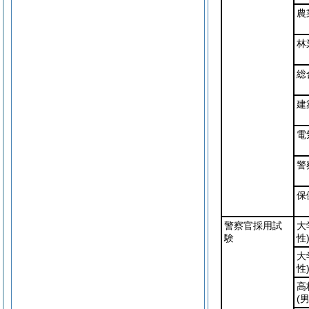
農
林
総
建
電
警
保
警察官採用試
大
験
性
大
性
高
(