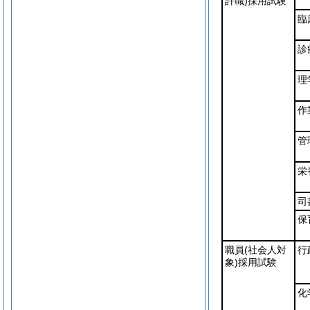
許職)
採用試験
臨
診
理
作
管
栄
司
保
職員
(社会人対
行
象)
採用試験
化