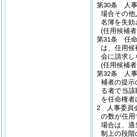
第30条
人
場合その他
名簿を失効
(任用候補
第31条
任
は、任用候
会に請求し
(任用候補者
第32条
人
補者の提示
る者で当該
を任命権者
2
人事委員
の数が任用
場合は、適
制上の段階