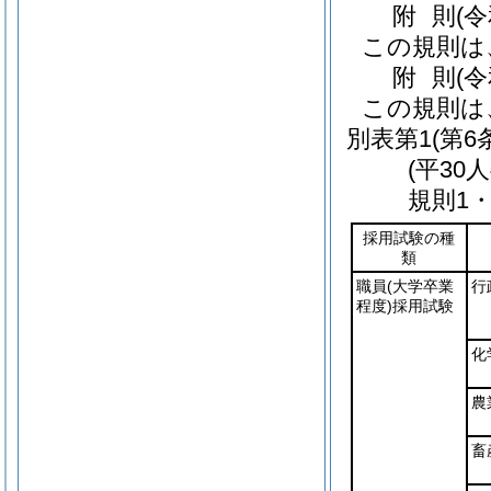
附
則
(
この規則は
附
則
(
この規則は
別表第1
(第6
(平30
規則1
採用試験の種
類
職員
(大学卒業
行
程度)
採用試験
化
農
畜