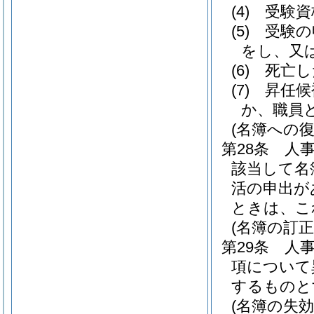
(4)
受験資
(5)
受験の
をし、又
(6)
死亡し
(7)
昇任候
か、職員
(名簿への復
第28条
人
該当して名
活の申出が
ときは、こ
(名簿の訂正
第29条
人
項について
するものと
(名簿の失効