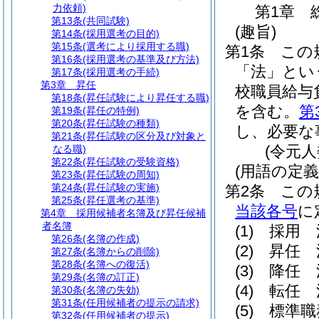
力依頼)
第1章
第13条
(共同試験)
(趣旨)
第14条
(採用選考の目的)
第15条
(選考により採用する職)
第1条
この
第16条
(採用選考の基準及び方法)
「法」とい
第17条
(採用選考の手続)
第3章
昇任
校職員給与
第18条
(昇任試験により昇任する職)
を含む。
第
第19条
(昇任の特例)
第20条
(昇任試験の種類)
し、必要な
第21条
(昇任試験の区分及び対象と
(令元
なる職)
第22条
(昇任試験の受験資格)
(用語の定義
第23条
(昇任試験の周知)
第24条
(昇任試験の実施)
第2条
この
第25条
(昇任選考の基準)
当該各号
に
第4章
採用候補者名簿及び昇任候補
者名簿
(1)
採用 
第26条
(名簿の作成)
(2)
昇任 
第27条
(名簿からの削除)
第28条
(名簿への復活)
(3)
降任 
第29条
(名簿の訂正)
(4)
転任 
第30条
(名簿の失効)
第31条
(任用候補者の提示の請求)
(5)
標準職
第32条
(任用候補者の提示)