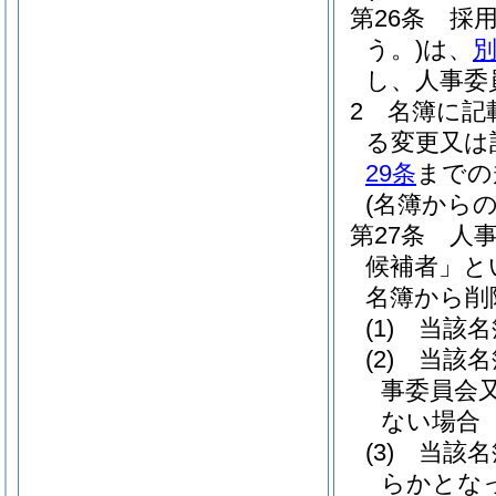
第26条
採
う。)
は、
別
し、人事委
2
名簿に記
る変更又は
29条
までの
(名簿からの
第27条
人
候補者」と
名簿から削
(1)
当該名
(2)
当該名
事委員会
ない場合
(3)
当該名
らかとな