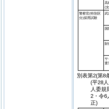
高
(
警察官
(特別区
武
分)
採用試験
国
財
サ
査
別表第2
(第8
(平28
人委規
2・令
正)