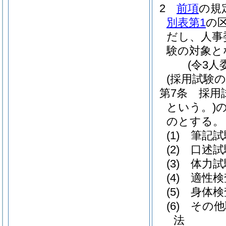
2
前項
の規
別表第1
の
だし、人事
験の対象と
(令3人
(採用試験の
第7条
採用
という。)
のとする。
(1)
筆記試
(2)
口述試
(3)
体力試
(4)
適性検
(5)
身体検
(6)
その他
法