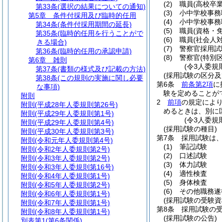
(2)
職員
(高校卒
第33条
(選択の結果についての通知)
(3)
小中学校事務
第5章
条件付採用及び臨時的任用
(4)
小中学校事務
第34条
(条件付採用期間の延長)
(5)
職員
(資格・
第35条
(臨時的任用を行うことがで
(6)
職員
(社会人対
きる場合)
(7)
警察官採用試
第36条
(臨時的任用の承認申請)
(8)
警察官
(特別区
第6章
雑則
(令3人委規
第37条
(書類の様式及び記載の方法)
(採用試験の区分及
第38条
(この規則の実施に関し必要
第6条
前条第2項
に
な事項)
験を定めることが
附則
2
前項
の規定によ
附則
(平成28年人委規則第26号)
めるときは、別に
附則
(平成29年人委規則第1号)
(令3人委規
附則
(平成29年人委規則第4号)
(採用試験の種目)
附則
(平成30年人委規則第3号)
第7条
採用試験は
附則
(令和元年人委規則第4号)
(1)
筆記試験
附則
(令和2年人委規則第2号)
(2)
口述試験
附則
(令和3年人委規則第2号)
(3)
体力試験
附則
(令和3年人委規則第16号)
(4)
適性検査
附則
(令和4年人委規則第1号)
(5)
身体検査
附則
(令和5年人委規則第2号)
(6)
その他職務遂
附則
(令和6年人委規則第1号)
(採用試験の受験資
附則
(令和7年人委規則第1号)
第8条
採用試験の
附則
(令和8年人委規則第1号)
(採用試験の公告)
別表第1
(第6条関係)