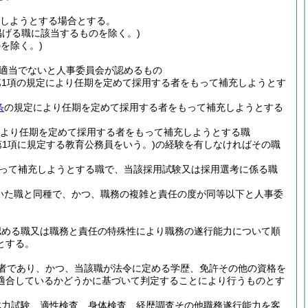
用しようとする場合とする。
掲げる職に該当するものを除く。)
を除く。)
適当でないと人事委員会が認めるもの
条第1項の規定により任期を定めて採用する者をもって補充しようとす
条
の規定により任期を定めて採用する者をもって補充しようとする
より任期を定めて採用する者をもって補充しようとする職
第1項に規定する教育公務員をいう。)
の経験を有しなければその職
って補充しようとする職で、当該採用試験又は採用選考に係る職
いた職と同種で、かつ、職務の複雑と責任の度が同等以下と人事委
認める職又は職務と責任の特殊性により職務の遂行能力について順
とする。
者であり、かつ、当該職が法令に定める学歴、免許その他の資格を
適合しているかどうかに基づいて判定することにより行うものとす
体力試験、適性検査、身体検査、経歴調査その他職務遂行能力を客