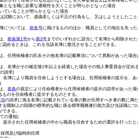
選択されて任命される意思のないことを人事委員会又は任命権者に申し
象となる職に必要な適格性を欠くことが明らかとなった場合
いていることが明らかとなった場合
は試験において、虚偽若しくは不正の行為をし、又はしようとしたこと
簿については、
前各号
に掲げるもののほか、職員としての地位を失った
は、
前条第1号
から
第3号
までのいずれかに該当して名簿から削除された
と認めるときは、これを当該名簿に復活させることができる。
は、任用候補者の氏名その他名簿の記載事項について異動があった場合
は、名簿がその確定後1年以上を経過した場合その他人事委員会が定め
の請求)
、名簿により職員を任命しようとする場合は、任用候補者の提示を、あ
)
は、
前条
の規定により任命権者から任用候補者の提示の請求があった場
るものを任命権者に提示するものとする。
前項
の請求に係る名簿に記載されている者の数が任用すべき者の数に満
する職制上の段階の標準的な職に係る標準職務遂行能力及び当該職につ
ができる。
ての通知)
、提示された任用候補者の中から職員を任命するための選択を行ったと
。
付採用及び臨時的任用