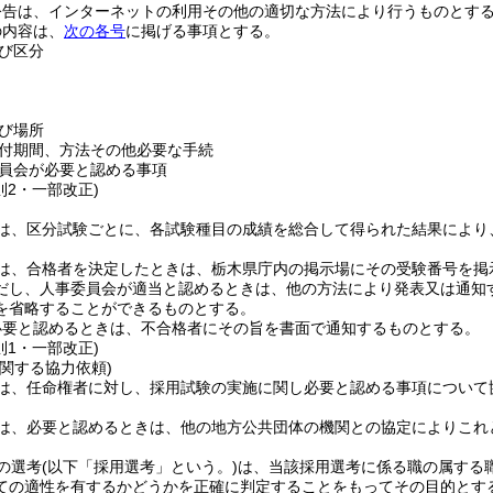
公告は、インターネットの利用その他の適切な方法により行うものとす
の内容は、
次の各号
に掲げる事項とする。
び区分
び場所
付期間、方法その他必要な手続
員会が必要と認める事項
則2・一部改正)
は、区分試験ごとに、各試験種目の成績を総合して得られた結果により
は、合格者を決定したときは、栃木県庁内の掲示場にその受験番号を掲
だし、人事委員会が適当と認めるときは、他の方法により発表又は通知
を省略することができるものとする。
必要と認めるときは、不合格者にその旨を書面で通知するものとする。
則1・一部改正)
関する協力依頼)
は、任命権者に対し、採用試験の実施に関し必要と認める事項について
は、必要と認めるときは、他の地方公共団体の機関との協定によりこれ
の選考
(以下「採用選考」という。)
は、当該採用選考に係る職の属する
ての適性を有するかどうかを正確に判定することをもってその目的とす