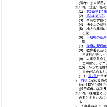
(選考により採用す
第15条
法第17条
(1)
第3条第1項第
(2)
第3条第2項
に
(3)
単純な労務に
(4)
法令上の資格
(5)
地方公務員の
る職
(6)
一般職の任期
職
(7)
職員の配偶者
(8)
教育委員会に
務遂行が著しく
(9)
人事委員会を
と同種で、かつ
(10)
かつて職員
員会が認めるも
(11)
前2号
に準ず
2
前項
に定める職
位の判定が困難で
(採用選考の基準及
第16条
採用選考は
必要とするものに
る。
2
人事委員会は、