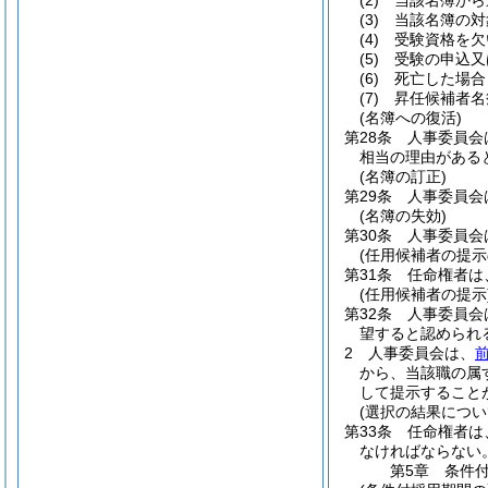
(2)
当該名簿から
(3)
当該名簿の対
(4)
受験資格を欠
(5)
受験の申込又
(6)
死亡した場合
(7)
昇任候補者名
(名簿への復活)
第28条
人事委員会
相当の理由がある
(名簿の訂正)
第29条
人事委員会
(名簿の失効)
第30条
人事委員会
(任用候補者の提示
第31条
任命権者は
(任用候補者の提示
第32条
人事委員会
望すると認められ
2
人事委員会は、
から、当該職の属
して提示すること
(選択の結果につい
第33条
任命権者は
なければならない
第5章
条件