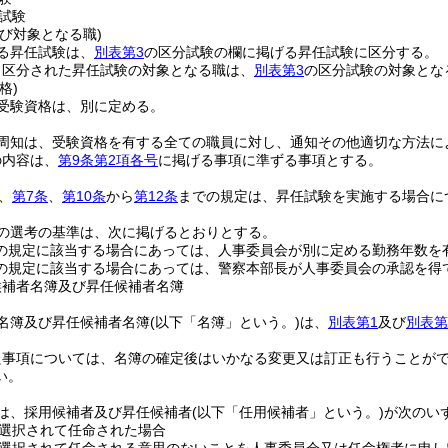
試験
び対象となる職)
る昇任試験は、
別表第3
の区分試験の欄に掲げる昇任試験に区分する。
り区分された昇任試験の対象となる職は、
別表第3
の区分試験の対象とな
格)
受験資格は、別に定める。
周知は、受験資格を有する全ての職員に対し、通知その他適切な方法に
の内容は、
第9条第2項各号
に掲げる事項に準ずる事項とする。
、
第7条
、
第10条
から
第12条
までの規定は、昇任試験を実施する場合に
の選考の基準は、次に掲げるとおりとする。
の規定に該当する場合にあっては、人事委員会が別に定める勤務年数を
の規定に該当する場合にあっては、警察本部長が人事委員会の承認を得
候補者名簿及び昇任候補者名簿
名簿及び昇任候補者名簿
(以下「名簿」という。)
は、
別表第1
及び
別表第
た事項については、名簿の確定後はいかなる変更又は訂正も行うことが
い。
は、採用候補者及び昇任候補者
(以下「任用候補者」という。)
が次のい
選択されて任命された場合