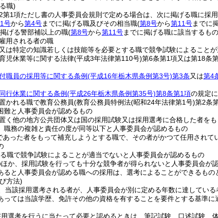
る職)
の2第1項ただし書の人事委員会規則で定める場合は、次に掲げる職に採
1号
から
第4号
までに掲げる職及びその相当職
(
第8号
から
第11号
までに
掲げる警部補以上の職
(
第8号
から
第11号
までに掲げる職に該当するもの
雇用される者の職
又は特定の知識若しくは技能等を必要とする職で競争試験によることが
育児休業等に関する法律
(平成3年法律第110号)
第6条第1項又は第18
付職員の採用等に関する条例
(平成16年栃木県条例第3号)
第3条
又は
第4
同行休業に関する条例
(平成26年栃木県条例第35号)
第8条第1項
の規定に
置かれる職で教育公務員
(教育公務員特例法
(昭和24年法律第1号)
第2条
困難と人事委員会が認めるもの
置く他の地方公共団体又は国の採用試験又は採用選考に合格した者をも
、職務の複雑と責任の度が同等以下と人事委員会が認めるもの
であった者をもって補充しようとする職で、その者がかつて任用されて
の
る職で競争試験によることが適当でないと人事委員会が認めるもの
のほか、採用試験を行っても十分な競争者が得られないと人事委員会が
あると人事委員会が認める職への採用は、選考によることができるもの
び方法)
、当該採用選考される者が、人事委員会が別に定める年数に達している
あっては当該学歴、免許その他の資格を有することを要件とする基準に
採用選考を行うに当たって必要と認めるときは、筆記試験、口述試験、