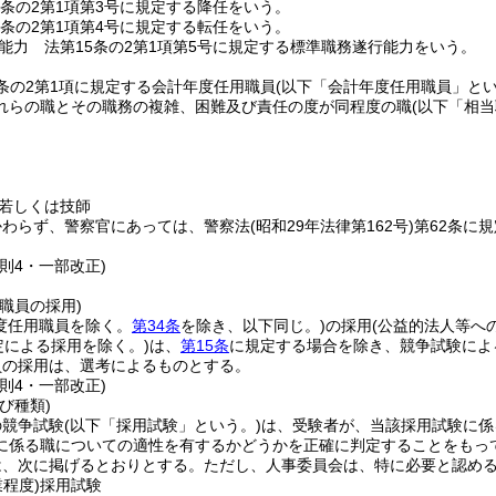
5条の2第1項第3号に規定する降任をいう。
5条の2第1項第4号に規定する転任をいう。
能力 法第15条の2第1項第5号に規定する標準職務遂行能力をいう。
2条の2第1項に規定する会計年度任用職員
(以下「会計年度任用職員」とい
れらの職とその職務の複雑、困難及び責任の度が同程度の職
(以下「相当
若しくは技師
かわらず、警察官にあっては、警察法
(昭和29年法律第162号)
第62条に
則4・一部改正)
職員の採用)
度任用職員を除く。
第34条
を除き、以下同じ。)
の採用
(公益的法人等へ
定による採用を除く。)
は、
第15条
に規定する場合を除き、競争試験によ
員の採用は、選考によるものとする。
則4・一部改正)
び種類)
の競争試験
(以下「採用試験」という。)
は、受験者が、当該採用試験に係
に係る職についての適性を有するかどうかを正確に判定することをもっ
は、次に掲げるとおりとする。
ただし、人事委員会は、特に必要と認め
業程度)
採用試験