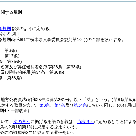
に関する規則
る規則
を次のように定める。
関する規則
規則(昭和61年栃木県人事委員会規則第10号)の全部を改正する。
条―第3条)
条―第17条)
8条―第25条)
者名簿及び昇任候補者名簿
(第26条―第33条)
用及び臨時的任用
(第34条―第36条)
7条・第38条)
、地方公務員法
(昭和25年法律第261号。以下「法」という。)
第8条第5
規定する職員を含む。
第3条
、
第4条
及び
第34条
において同じ。)
の任用に
則4・一部改正)
おいて、
次の各号
に掲げる用語の意義は、
当該各号
に定めるところによ
5条の2第1項第1号に規定する採用をいう。
5条の2第1項第2号に規定する昇任をいう。