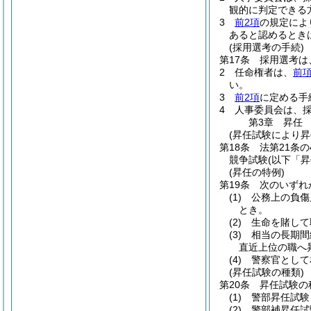
観的に判定できる
3
前2項
の規定によ
あると認めるとき
(採用選考の手続)
第17条
採用選考は
2
任命権者は、
前
い。
3
前2項
に定める手
4
人事委員会は、
第3章
昇任
(昇任試験により昇
第18条
法第21条
競争試験
(以下「
(昇任の特例)
第19条
次のいずれ
(1)
公務上の負傷
とき。
(2)
生命を賭して
(3)
相当の長期間
直近上位の職へ
(4)
警察官として
(昇任試験の種類)
第20条
昇任試験の
(1)
警部昇任試験
(2)
警部補昇任試