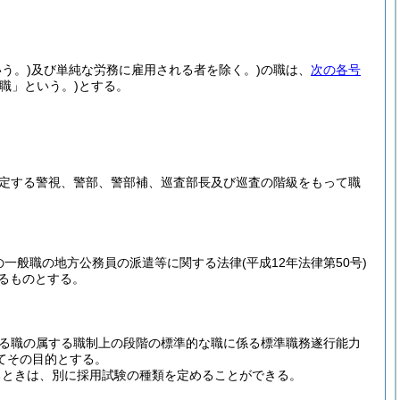
う。)
及び単純な労務に雇用される者を除く。)
の職は、
次の各号
職」という。)
とする。
規定する警視、警部、警部補、巡査部長及び巡査の階級をもって職
の一般職の地方公務員の派遣等に関する法律
(平成12年法律第50号)
るものとする。
る職の属する職制上の段階の標準的な職に係る標準職務遂行能力
てその目的とする。
るときは、別に採用試験の種類を定めることができる。