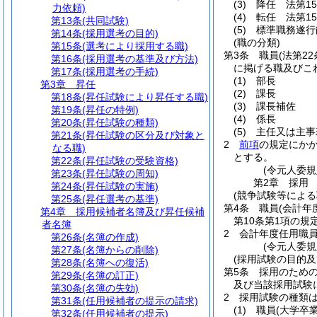
(3)
降任 法第1
力依頼)
(4)
転任 法第1
第13条
(共同試験)
(5)
標準職務遂行
第14条
(採用選考の目的)
(職の分類)
第15条
(選考により採用する職)
第3条
職員
(法第2
第16条
(採用選考の基準及び方法)
に掲げる職及びこ
第17条
(採用選考の手続)
(1)
部長
第3章
昇任
(2)
課長
第18条
(昇任試験により昇任する職)
(3)
課長補佐
第19条
(昇任の特例)
(4)
係長
第20条
(昇任試験の種類)
(5)
主任又は主事
第21条
(昇任試験の区分及び対象と
2
前項
の規定にか
なる職)
とする。
第22条
(昇任試験の受験資格)
(令元人委規
第23条
(昇任試験の周知)
第2章
採用
第24条
(昇任試験の実施)
(競争試験等による
第25条
(昇任選考の基準)
第4条
職員
(会計年
第4章
採用候補者名簿及び昇任候補
第10条第1項の規
者名簿
2
会計年度任用職
第26条
(名簿の作成)
(令元人委規
第27条
(名簿からの削除)
(採用試験の目的及
第28条
(名簿への復活)
第5条
採用のため
第29条
(名簿の訂正)
及び当該採用試験
第30条
(名簿の失効)
2
採用試験の種類
第31条
(任用候補者の提示の請求)
(1)
職員
(大学卒
第32条
(任用候補者の提示)