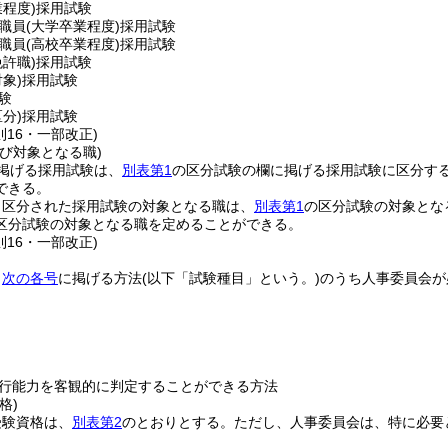
業程度)
採用試験
職員
(大学卒業程度)
採用試験
職員
(高校卒業程度)
採用試験
免許職)
採用試験
象)
採用試験
験
分)
採用試験
則16・一部改正)
び対象となる職)
掲げる採用試験は、
別表第1
の区分試験の欄に掲げる採用試験に区分す
できる。
り区分された採用試験の対象となる職は、
別表第1
の区分試験の対象とな
区分試験の対象となる職を定めることができる。
則16・一部改正)
、
次の各号
に掲げる方法
(以下「試験種目」という。)
のうち人事委員会が
行能力を客観的に判定することができる方法
格)
受験資格は、
別表第2
のとおりとする。
ただし、人事委員会は、特に必要