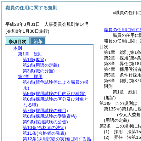
職員の任用に関する規則
○職員の任用
平成28年3月31日 人事委員会規則第14号
職員の任用に関す
(令和8年1月30日施行)
職員の任用に
職員の任用に関する
条項目次
沿革
目次
本則
第1章
総則
(第1
第1章
総則
第2章
採用
(第4
第1条
(趣旨)
第3章
昇任
(第1
第2条
(用語の定義)
第4章
採用候補
第3条
(職の分類)
第5章
条件付採
第2章
採用
第6章
雑則
(第3
第4条
(競争試験等による職員の採
附則
用)
第1章
総則
第5条
(採用試験の目的及び種類)
(趣旨)
第6条
(採用試験の区分及び対象と
第1条
この規則は
なる職)
第135号)
第1条に
第7条
(採用試験の種目)
(令元人委規
第8条
(採用試験の受験資格)
(用語の定義)
第9条
(採用試験の公告)
第2条
この規則に
第10条
(合格者の決定)
(1)
採用 法第1
第11条
(合格者の発表)
(2)
昇任 法第1
第12条
(採用試験の実施に関する協