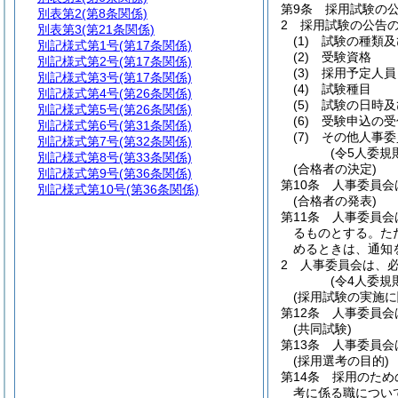
第9条
採用試験の
別表第2
(第8条関係)
2
採用試験の公告
別表第3
(第21条関係)
(1)
試験の種類及
別記様式第1号
(第17条関係)
(2)
受験資格
別記様式第2号
(第17条関係)
(3)
採用予定人員
別記様式第3号
(第17条関係)
(4)
試験種目
別記様式第4号
(第26条関係)
(5)
試験の日時及
別記様式第5号
(第26条関係)
(6)
受験申込の受
別記様式第6号
(第31条関係)
(7)
その他人事委
別記様式第7号
(第32条関係)
(令5人委規
別記様式第8号
(第33条関係)
(合格者の決定)
別記様式第9号
(第36条関係)
第10条
人事委員会
別記様式第10号
(第36条関係)
(合格者の発表)
第11条
人事委員会
るものとする。
た
めるときは、通知
2
人事委員会は、
(令4人委規
(採用試験の実施に
第12条
人事委員会
(共同試験)
第13条
人事委員会
(採用選考の目的)
第14条
採用のため
考に係る職につい