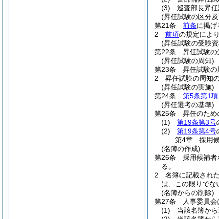
(3)
巡査部長昇任
(昇任試験の区分及
第21条
前条
に掲げ
2
前項
の規定によ
(昇任試験の受験資
第22条
昇任試験の
(昇任試験の周知)
第23条
昇任試験の
2
昇任試験の周知
(昇任試験の実施)
第24条
第5条第1項
(昇任選考の基準)
第25条
昇任のため
(1)
第19条第3号
(2)
第19条第4号
第4章
採用
(名簿の作成)
第26条
採用候補者
る。
2
名簿に記載され
は、この限りでな
(名簿からの削除)
第27条
人事委員会
(1)
当該名簿から