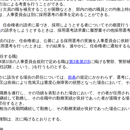
方法による考査を行うことができる。
り欠員の職を補充することが困難なとき、部内の他の職員との均衡上特
は、人事委員会は別に採用選考の基準を定めることができる。
、任命権者の請求に基づき、採用しようとする者についてその都度行う
項
の請求をしようとするときは、採用選考請求書に履歴書その他採用選
続のほか、任命権者は、公募による採用選考の実施を人事委員会に依頼
採用選考を行ったときは、その結果を、速やかに、任命権者に通知する
任する職)
の4第1項の人事委員会規則で定める職は
第3条第2項
に掲げる警部、警部
昇任試験」という。)
を行うものとする。
かに該当する場合の昇任については、
前条
の規定にかかわらず、選考に
又は疾病により危篤又は重度心身障害の状態となった場合において、そ
職務を遂行し、その功績を表彰された場合において、その者が任用され
継続して勤務し、その在職中の勤務実績が良好であった者が退職する場
昇任するとき。
相当の長期間継続して勤務し、その勤務実績が良好であった場合におい
種類は、次に掲げるとおりとする。
験