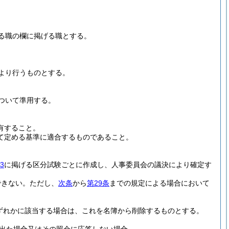
る職の欄に掲げる職とする。
より行うものとする。
ついて準用する。
有すること。
て定める基準に適合するものであること。
3
に掲げる区分試験ごとに作成し、人事委員会の議決により確定す
できない。
ただし、
次条
から
第29条
までの規定による場合において
ずれかに該当する場合は、これを名簿から削除するものとする。