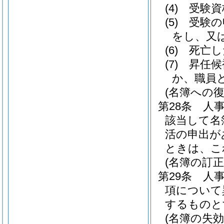
(4)
受験資
(5)
受験の
をし、又
(6)
死亡し
(7)
昇任候
か、職員
(名簿への復
第28条
人
該当して名
活の申出が
ときは、こ
(名簿の訂正
第29条
人
項について
するものと
(名簿の失効