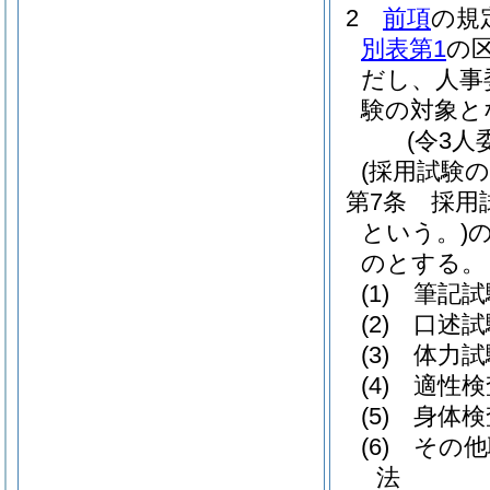
2
前項
の規
別表第1
の
だし、人事
験の対象と
(令3人
(採用試験の
第7条
採用
という。)
のとする。
(1)
筆記試
(2)
口述試
(3)
体力試
(4)
適性検
(5)
身体検
(6)
その他
法