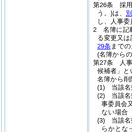
第26条
採
う。)
は、
別
し、人事委
2
名簿に記
る変更又は
29条
までの
(名簿からの
第27条
人
候補者」と
名簿から削
(1)
当該名
(2)
当該名
事委員会
ない場合
(3)
当該名
らかとな