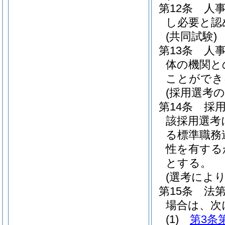
第12条
人
し必要と認
(共同試験)
第13条
人
体の機関と
ことができ
(採用選考の
第14条
採
該採用選考
る標準職務
性を有する
とする。
(選考によ
第15条
法第
場合は、次
(1)
第3条