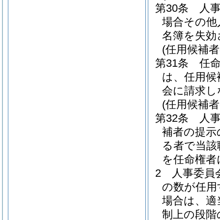
第30条
人
場合その他
名簿を失効
(任用候補
第31条
任
は、任用候
会に請求し
(任用候補者
第32条
人
補者の提示
る者で当該
を任命権者
2
人事委員
の数が任用
場合は、適
制上の段階