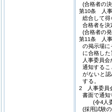
(合格者の決
第10条
人
総合して得
合格者を決
(合格者の発
第11条
人
の掲示場に
に合格した
人事委員会
通知するこ
がないと認
する。
2
人事委員
書面で通知
(令4人
(採用試験