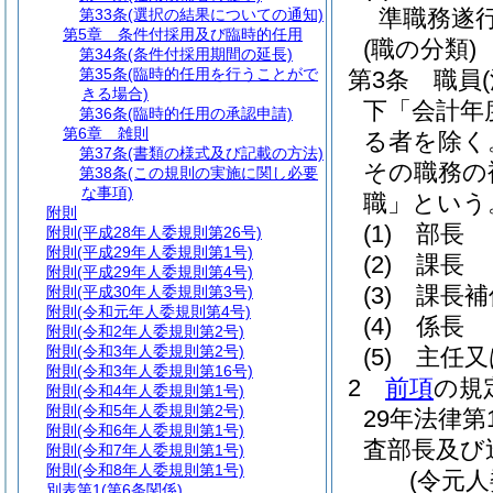
準職務遂
第33条
(選択の結果についての通知)
第5章
条件付採用及び臨時的任用
(職の分類)
第34条
(条件付採用期間の延長)
第35条
(臨時的任用を行うことがで
第3条
職員
きる場合)
下「会計年
第36条
(臨時的任用の承認申請)
第6章
雑則
る者を除く
第37条
(書類の様式及び記載の方法)
その職務の
第38条
(この規則の実施に関し必要
な事項)
職」という
附則
(1)
部長
附則
(平成28年人委規則第26号)
附則
(平成29年人委規則第1号)
(2)
課長
附則
(平成29年人委規則第4号)
(3)
課長補
附則
(平成30年人委規則第3号)
附則
(令和元年人委規則第4号)
(4)
係長
附則
(令和2年人委規則第2号)
附則
(令和3年人委規則第2号)
(5)
主任又
附則
(令和3年人委規則第16号)
2
前項
の規
附則
(令和4年人委規則第1号)
附則
(令和5年人委規則第2号)
29年法律第1
附則
(令和6年人委規則第1号)
査部長及び
附則
(令和7年人委規則第1号)
附則
(令和8年人委規則第1号)
(令元
別表第1
(第6条関係)