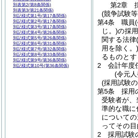
第2章
別表第2
(第8条関係)
別表第3
(第21条関係)
(競争試験
別記様式第1号
(第17条関係)
第4条
職員
別記様式第2号
(第17条関係)
別記様式第3号
(第17条関係)
じ。)
の採
別記様式第4号
(第26条関係)
別記様式第5号
(第26条関係)
関する法律
別記様式第6号
(第31条関係)
用を除く。
別記様式第7号
(第32条関係)
別記様式第8号
(第33条関係)
るものとす
別記様式第9号
(第36条関係)
2
会計年度
別記様式第10号
(第36条関係)
(令元
(採用試験
第5条
採用
受験者が、
準的な職に
についての
ってその目
2
採用試験