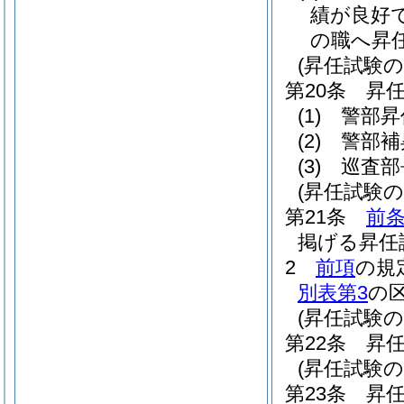
績が良好
の職へ昇
(昇任試験の
第20条
昇
(1)
警部昇
(2)
警部補
(3)
巡査部
(昇任試験
第21条
前
掲げる昇任
2
前項
の規
別表第3
の
(昇任試験の
第22条
昇
(昇任試験の
第23条
昇