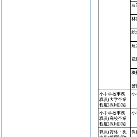
農
林
総
建
電
機
警
小中学校事務
小
職員
(大学卒業
程度)
採用試験
小中学校事務
小
職員
(高校卒業
程度)
採用試験
職員
(資格・免
保