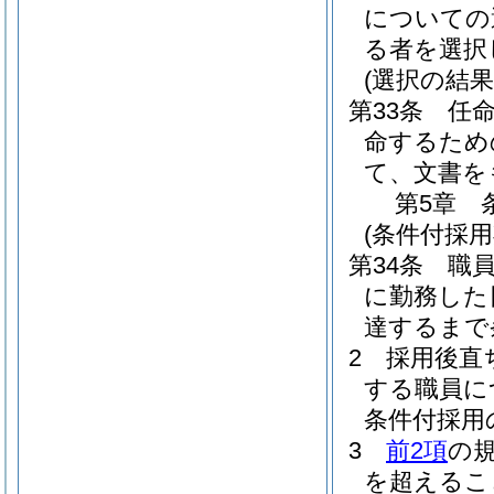
についての
る者を選択
(選択の結
第33条
任
命するため
て、文書を
第5章
(条件付採用
第34条
職
に勤務した
達するまで
2
採用後直
する職員に
条件付採用
3
前2項
の
を超えるこ