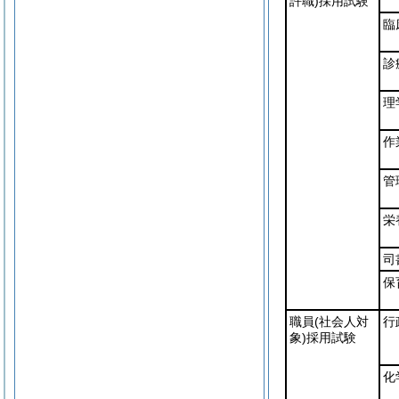
許職)
採用試験
臨
診
理
作
管
栄
司
保
職員
(社会人対
行
象)
採用試験
化