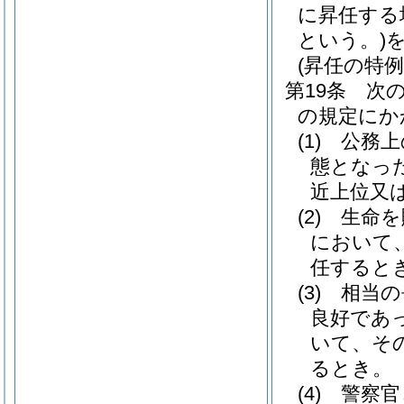
に昇任する
という。)
(昇任の特例
第19条
次
の規定にか
(1)
公務上
態となっ
近上位又
(2)
生命を
において
任すると
(3)
相当の
良好であ
いて、そ
るとき。
(4)
警察官