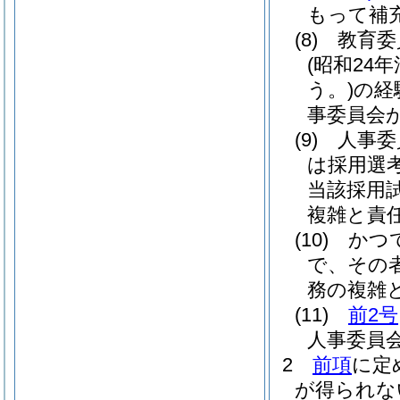
もって補
(8)
教育委
(昭和24年
う。)
の経
事委員会
(9)
人事委
は採用選
当該採用
複雑と責
(10)
かつ
で、その
務の複雑
(11)
前2号
人事委員
2
前項
に定
が得られな