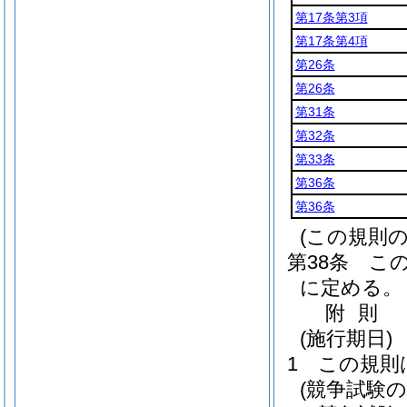
第17条第3項
第17条第4項
第26条
第26条
第31条
第32条
第33条
第36条
第36条
(この規則
第38条
こ
に定める。
附
則
(施行期日)
1
この規則
(競争試験