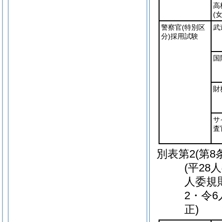
高
(
警察官
(特別区
武
分)
採用試験
国
財
サ
査
別表第2
(第8
(平28
人委規
2・令
正)