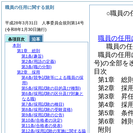
職員の任用に関する規則
○職員の
平成28年3月31日 人事委員会規則第14号
(令和8年1月30日施行)
職員の任用
条項目次
沿革
職員の任
本則
第1章
総則
職員の任用
第1条
(趣旨)
第2条
(用語の定義)
号)の全部を
第3条
(職の分類)
目次
第2章
採用
第4条
(競争試験等による職員の採
第1章
総
用)
第2章
採
第5条
(採用試験の目的及び種類)
第6条
(採用試験の区分及び対象と
第3章
昇
なる職)
第4章
採
第7条
(採用試験の種目)
第8条
(採用試験の受験資格)
第5章
条
第9条
(採用試験の公告)
第6章
雑
第10条
(合格者の決定)
第11条
(合格者の発表)
附則
第12条
(採用試験の実施に関する協