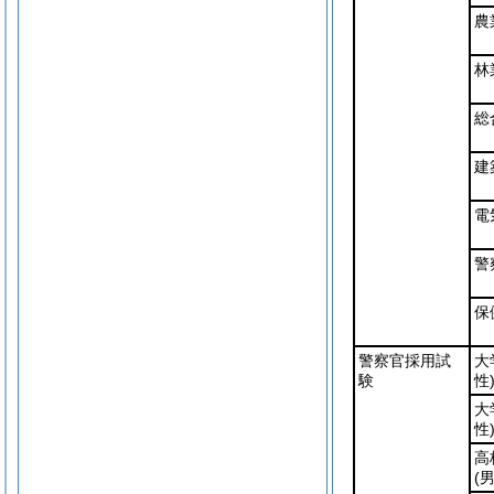
農
林
総
建
電
警
保
警察官採用試
大
験
性
大
性
高
(