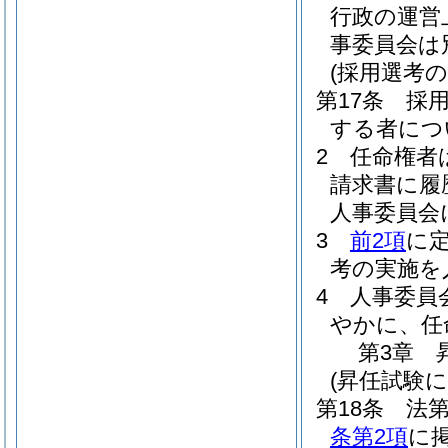
行政の運営
事委員会は
(採用選考の
第17条
採
する者につ
2
任命権者
請求書に履
人事委員会
3
前2項
に
考の実施を
4
人事委員
やかに、任
第3章
(昇任試験
第18条
法第
条第2項
に