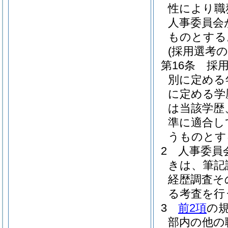
性により職
人事委員会
ものとする
(採用選考
第16条
採
別に定める
に定める学
は当該学歴
準に適合し
うものとす
2
人事委員
きは、筆記
経歴調査そ
る考査を行
3
前2項
の
部内の他の