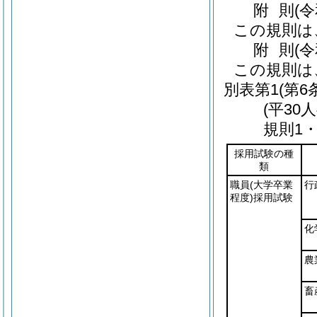
附
則
(
この規則は
附
則
(
この規則は
別表第1
(第6
(平30
規則1
採用試験の種
類
職員
(大学卒業
行
程度)
採用試験
化
農
畜