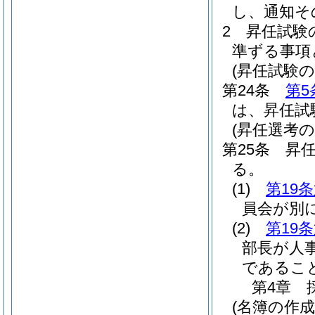
し、通知そ
2
昇任試験
準ずる事項
(昇任試験の
第24条
第5
は、昇任試
(昇任選考の
第25条
昇
る。
(1)
第19
員会が別
(2)
第19
部長が人
であるこ
第4章
(名簿の作成