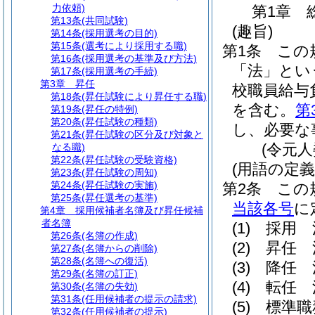
力依頼)
第1章
第13条
(共同試験)
(趣旨)
第14条
(採用選考の目的)
第15条
(選考により採用する職)
第1条
この
第16条
(採用選考の基準及び方法)
「法」とい
第17条
(採用選考の手続)
第3章
昇任
校職員給与
第18条
(昇任試験により昇任する職)
を含む。
第
第19条
(昇任の特例)
第20条
(昇任試験の種類)
し、必要な
第21条
(昇任試験の区分及び対象と
(令元
なる職)
第22条
(昇任試験の受験資格)
(用語の定義
第23条
(昇任試験の周知)
第24条
(昇任試験の実施)
第2条
この
第25条
(昇任選考の基準)
当該各号
に
第4章
採用候補者名簿及び昇任候補
者名簿
(1)
採用 
第26条
(名簿の作成)
(2)
昇任 
第27条
(名簿からの削除)
第28条
(名簿への復活)
(3)
降任 
第29条
(名簿の訂正)
(4)
転任 
第30条
(名簿の失効)
第31条
(任用候補者の提示の請求)
(5)
標準職
第32条
(任用候補者の提示)