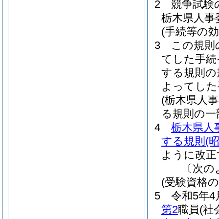
2
競争試験
栃木県人事委
(手続等の効
3
この規則
てした手続
する規則の
よってした
(栃木県人
る規則の一
4
栃木県人
する規則
(
ように改正
〔次の
(受験資格の
5
令和5年4
第2
職員
(社