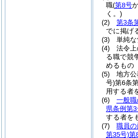
職
(
第8号
く。)
(2)
第3条
でに掲げ
(3)
単純な
(4)
法令上
る職で競
めるもの
(5)
地方公
号)
第6条
用する者
(6)
一般職
県条例第3
する者を
(7)
職員の
第35号)
第