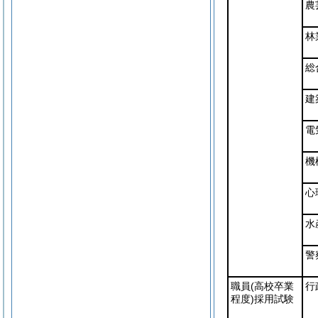
農
林
総
建
電
機
心
水
警
職員
(高校卒業
行
程度)
採用試験