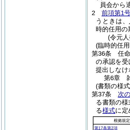
員会から
2
前項第1
うときは、
時的任用の
(令元
(臨時的任用
第36条
任
の承認を受
提出しなけ
第6章
(書類の様
第37条
次
る書類の様
る
様式
に定
根拠規定
第17条第2項