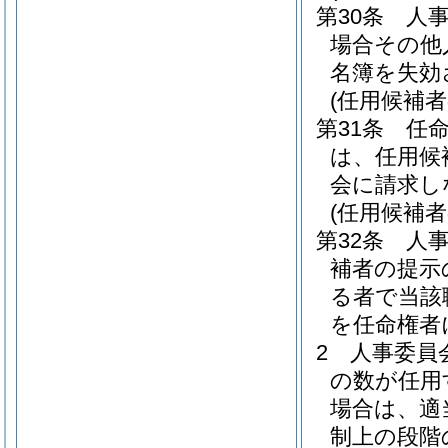
第30条
人
場合その他
名簿を失効
(任用候補
第31条
任
は、任用候
会に請求し
(任用候補者
第32条
人
補者の提示
る者で当該
を任命権者
2
人事委員
の数が任用
場合は、適
制上の段階