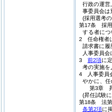
行政の運営
事委員会は
(採用選考の
第17条
採
する者につ
2
任命権者
請求書に履
人事委員会
3
前2項
に
考の実施を
4
人事委員
やかに、任
第3章
(昇任試験
第18条
法第
条第2項
に