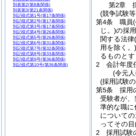
第2章
別表第2
(第8条関係)
別表第3
(第21条関係)
(競争試験
別記様式第1号
(第17条関係)
第4条
職員
別記様式第2号
(第17条関係)
別記様式第3号
(第17条関係)
じ。)
の採
別記様式第4号
(第26条関係)
別記様式第5号
(第26条関係)
関する法律
別記様式第6号
(第31条関係)
用を除く。
別記様式第7号
(第32条関係)
別記様式第8号
(第33条関係)
るものとす
別記様式第9号
(第36条関係)
2
会計年度
別記様式第10号
(第36条関係)
(令元
(採用試験
第5条
採用
受験者が、
準的な職に
についての
ってその目
2
採用試験