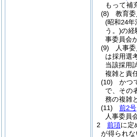
もって補
(8)
教育委
(昭和24年
う。)
の経
事委員会
(9)
人事委
は採用選
当該採用
複雑と責
(10)
かつ
で、その
務の複雑
(11)
前2号
人事委員
2
前項
に定
が得られな