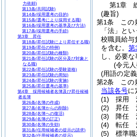
力依頼)
第1章
第13条
(共同試験)
(趣旨)
第14条
(採用選考の目的)
第15条
(選考により採用する職)
第1条
この
第16条
(採用選考の基準及び方法)
「法」とい
第17条
(採用選考の手続)
第3章
昇任
校職員給与
第18条
(昇任試験により昇任する職)
を含む。
第
第19条
(昇任の特例)
第20条
(昇任試験の種類)
し、必要な
第21条
(昇任試験の区分及び対象と
(令元
なる職)
第22条
(昇任試験の受験資格)
(用語の定義
第23条
(昇任試験の周知)
第24条
(昇任試験の実施)
第2条
この
第25条
(昇任選考の基準)
当該各号
に
第4章
採用候補者名簿及び昇任候補
者名簿
(1)
採用 
第26条
(名簿の作成)
(2)
昇任 
第27条
(名簿からの削除)
第28条
(名簿への復活)
(3)
降任 
第29条
(名簿の訂正)
(4)
転任 
第30条
(名簿の失効)
第31条
(任用候補者の提示の請求)
(5)
標準職
第32条
(任用候補者の提示)