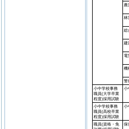
農
林
総
建
電
機
警
小中学校事務
小
職員
(大学卒業
程度)
採用試験
小中学校事務
小
職員
(高校卒業
程度)
採用試験
職員
(資格・免
保