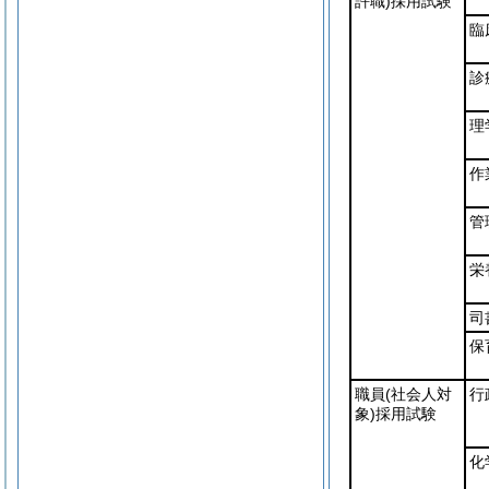
許職)
採用試験
臨
診
理
作
管
栄
司
保
職員
(社会人対
行
象)
採用試験
化