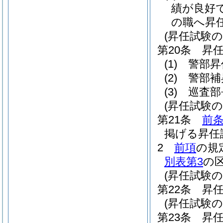
績が良好
の職へ昇
(昇任試験の
第20条
昇
(1)
警部昇
(2)
警部補
(3)
巡査部
(昇任試験
第21条
前
掲げる昇任
2
前項
の規
別表第3
の
(昇任試験の
第22条
昇
(昇任試験の
第23条
昇