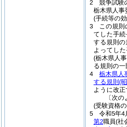
2
競争試験
栃木県人事委
(手続等の効
3
この規則
てした手続
する規則の
よってした
(栃木県人
る規則の一
4
栃木県人
する規則
(
ように改正
〔次の
(受験資格の
5
令和5年4
第2
職員
(社