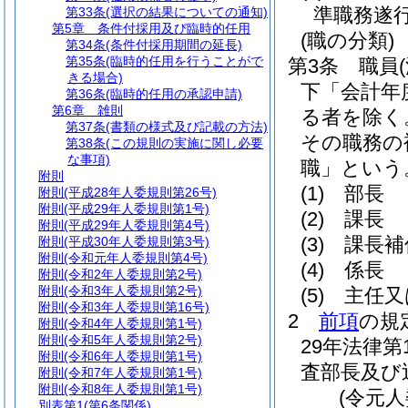
準職務遂
第33条
(選択の結果についての通知)
第5章
条件付採用及び臨時的任用
(職の分類)
第34条
(条件付採用期間の延長)
第35条
(臨時的任用を行うことがで
第3条
職員
きる場合)
下「会計年
第36条
(臨時的任用の承認申請)
第6章
雑則
る者を除く
第37条
(書類の様式及び記載の方法)
その職務の
第38条
(この規則の実施に関し必要
な事項)
職」という
附則
(1)
部長
附則
(平成28年人委規則第26号)
附則
(平成29年人委規則第1号)
(2)
課長
附則
(平成29年人委規則第4号)
(3)
課長補
附則
(平成30年人委規則第3号)
附則
(令和元年人委規則第4号)
(4)
係長
附則
(令和2年人委規則第2号)
附則
(令和3年人委規則第2号)
(5)
主任又
附則
(令和3年人委規則第16号)
2
前項
の規
附則
(令和4年人委規則第1号)
附則
(令和5年人委規則第2号)
29年法律第1
附則
(令和6年人委規則第1号)
査部長及び
附則
(令和7年人委規則第1号)
附則
(令和8年人委規則第1号)
(令元
別表第1
(第6条関係)