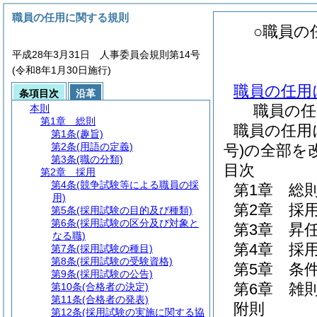
職員の任用に関する規則
○職員の
平成28年3月31日 人事委員会規則第14号
(令和8年1月30日施行)
職員の任用
条項目次
沿革
職員の任
本則
第1章
総則
職員の任用
第1条
(趣旨)
第2条
(用語の定義)
号)の全部を
第3条
(職の分類)
目次
第2章
採用
第4条
(競争試験等による職員の採
第1章
総
用)
第2章
採
第5条
(採用試験の目的及び種類)
第6条
(採用試験の区分及び対象と
第3章
昇
なる職)
第4章
採
第7条
(採用試験の種目)
第8条
(採用試験の受験資格)
第5章
条
第9条
(採用試験の公告)
第6章
雑
第10条
(合格者の決定)
第11条
(合格者の発表)
附則
第12条
(採用試験の実施に関する協