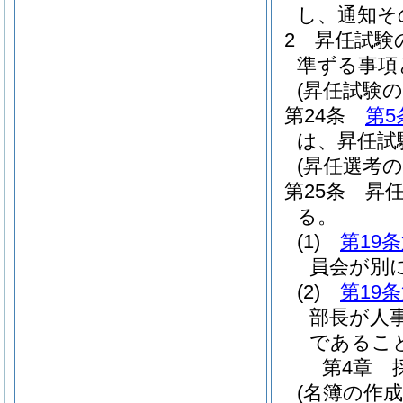
し、通知そ
2
昇任試験
準ずる事項
(昇任試験の
第24条
第5
は、昇任試
(昇任選考の
第25条
昇
る。
(1)
第19
員会が別
(2)
第19
部長が人
であるこ
第4章
(名簿の作成