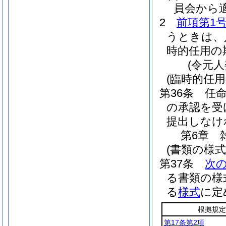
員会から
2
前項第1
うときは、
時的任用の
(令元
(臨時的任用
第36条
任
の承認を受
提出しなけ
第6章
(書類の様
第37条
次
る書類の様
る
様式
に定
根拠規定
第17条第2項