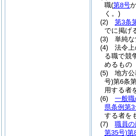
職
(
第8号
く。)
(2)
第3条
でに掲げ
(3)
単純な
(4)
法令上
る職で競
めるもの
(5)
地方公
号)
第6条
用する者
(6)
一般職
県条例第3
する者を
(7)
職員の
第35号)
第