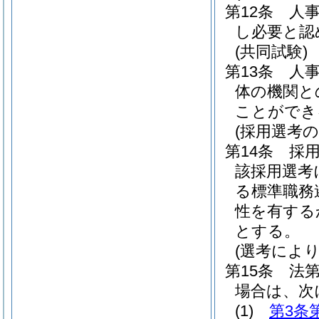
第12条
人
し必要と認
(共同試験)
第13条
人
体の機関と
ことができ
(採用選考の
第14条
採
該採用選考
る標準職務
性を有する
とする。
(選考によ
第15条
法第
場合は、次
(1)
第3条