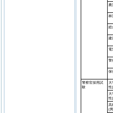
農
林
総
建
電
警
保
警察官採用試
大
験
性
大
性
高
(