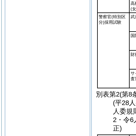
高
(
警察官
(特別区
武
分)
採用試験
国
財
サ
査
別表第2
(第8
(平28
人委規
2・令
正)