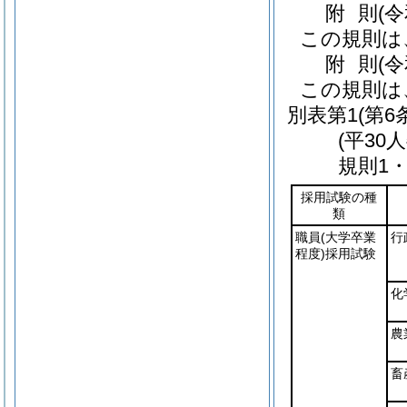
附
則
(
この規則は
附
則
(
この規則は
別表第1
(第6
(平30
規則1
採用試験の種
類
職員
(大学卒業
行
程度)
採用試験
化
農
畜