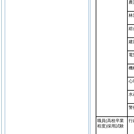
農
林
総
建
電
機
心
水
警
職員
(高校卒業
行
程度)
採用試験