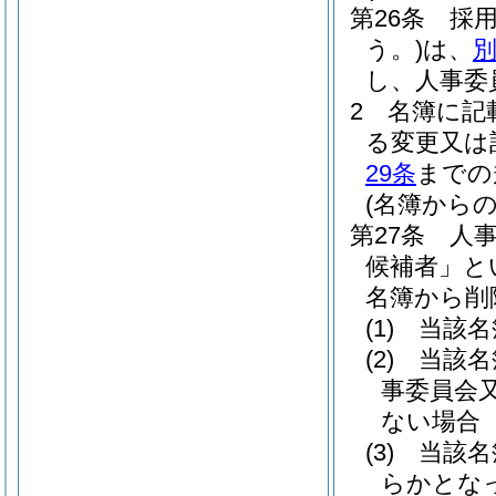
第26条
採
う。)
は、
別
し、人事委
2
名簿に記
る変更又は
29条
までの
(名簿からの
第27条
人
候補者」と
名簿から削
(1)
当該名
(2)
当該名
事委員会
ない場合
(3)
当該名
らかとな