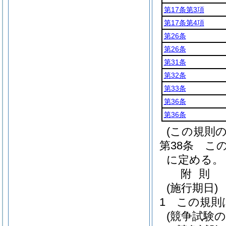
第17条第3項
第17条第4項
第26条
第26条
第31条
第32条
第33条
第36条
第36条
(この規則
第38条
こ
に定める。
附
則
(施行期日)
1
この規則
(競争試験