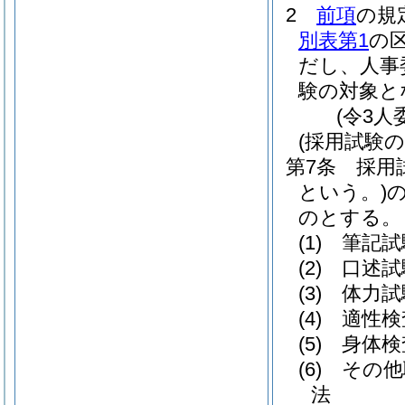
2
前項
の規
別表第1
の
だし、人事
験の対象と
(令3人
(採用試験の
第7条
採用
という。)
のとする。
(1)
筆記試
(2)
口述試
(3)
体力試
(4)
適性検
(5)
身体検
(6)
その他
法