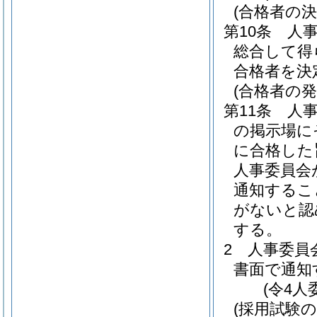
(合格者の決
第10条
人
総合して得
合格者を決
(合格者の発
第11条
人
の掲示場に
に合格した
人事委員会
通知するこ
がないと認
する。
2
人事委員
書面で通知
(令4人
(採用試験