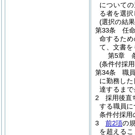
についての
る者を選択
(選択の結
第33条
任
命するため
て、文書を
第5章
(条件付採用
第34条
職
に勤務した
達するまで
2
採用後直
する職員に
条件付採用
3
前2項
の
を超えるこ