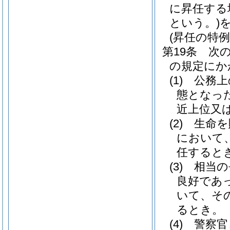
に昇任する
という。)
(昇任の特例
第19条
次
の規定にか
(1)
公務上
態となっ
近上位又
(2)
生命を
において
任すると
(3)
相当の
良好であ
いて、そ
るとき。
(4)
警察官