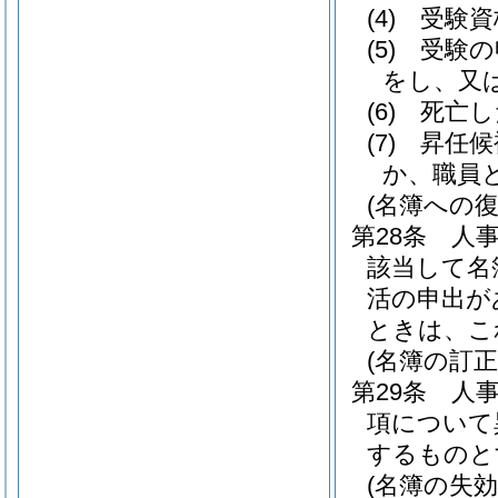
(4)
受験資
(5)
受験の
をし、又
(6)
死亡し
(7)
昇任候
か、職員
(名簿への復
第28条
人
該当して名
活の申出が
ときは、こ
(名簿の訂正
第29条
人
項について
するものと
(名簿の失効