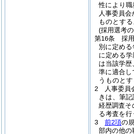
性により職
人事委員会
ものとする
(採用選考
第16条
採
別に定める
に定める学
は当該学歴
準に適合し
うものとす
2
人事委員
きは、筆記
経歴調査そ
る考査を行
3
前2項
の
部内の他の