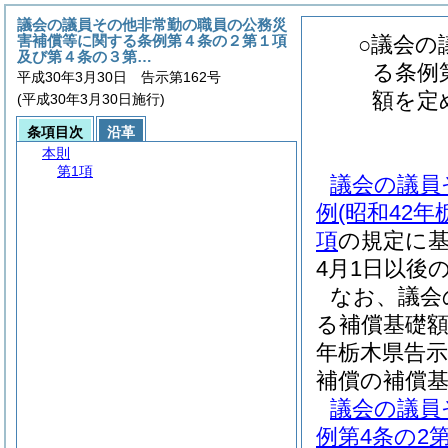
議会の議員その他非常勤の職員の公務災
害補償等に関する条例第４条の２第１項
○議会の
及び第４条の３第…
る条例
平成30年3月30日 告示第162号
額を定
(平成30年3月30日施行)
条項目次
沿革
本則
第1項
議会の議員
例(昭和42年
項
の規定に基
4月1日以後
なお、議会
る補償基礎額
年栃木県告示
補償の補償
議会の議員
例第4条の2第