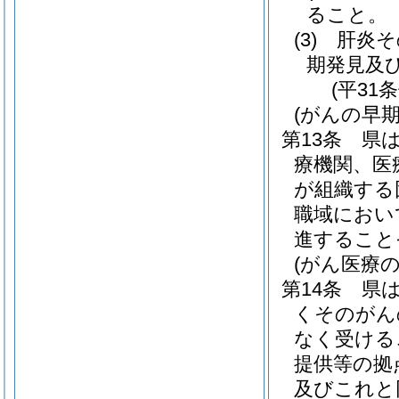
ること。
(3)
肝炎そ
期発見及
(平31
(がんの早
第13条
県
療機関、医
が組織する
職域におい
進すること
(がん医療の
第14条
県
くそのがん
なく受ける
提供等の拠
及びこれと