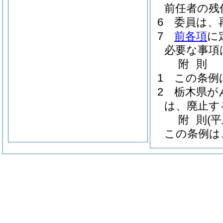
前任者の残
6
委員は、
7
前各項
に
必要な事項
附
則
1
この条例
2
栃木県が
は、廃止す
附
則
(
この条例は