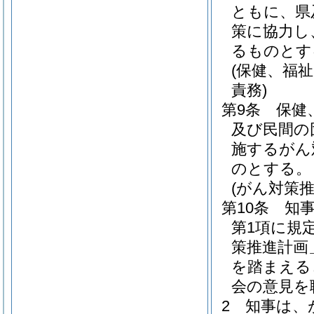
ともに、県
策に協力し
るものとす
(保健、福
責務)
第9条
保健
及び民間の
施するがん
のとする。
(がん対策
第10条
知
第1項に規
策推進計画
を踏まえる
会の意見を
2
知事は、