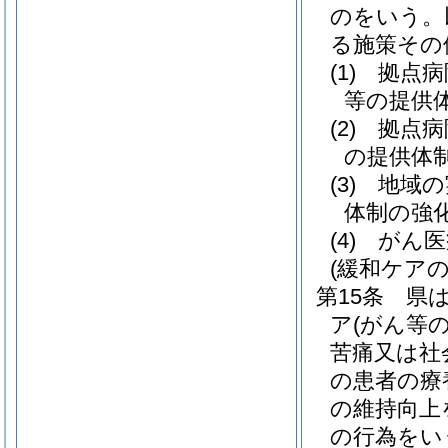
のをいう。
る施策その
(1)
拠点病
等の提供
(2)
拠点病
の提供体
(3)
地域の
体制の強
(4)
がん医
(緩和ケアの
第15条
県
ア
(がん等
苦痛又は社
の患者の療
の維持向上
の行為をい