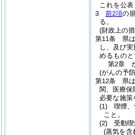
これを公表
3
前2項
の
る。
(財政上の措
第11条
県
し、及び実
めるものと
第2章
(がんの予防
第12条
県
関、医療保
必要な施策
(1)
喫煙、
こと。
(2)
受動喫
(蒸気を含