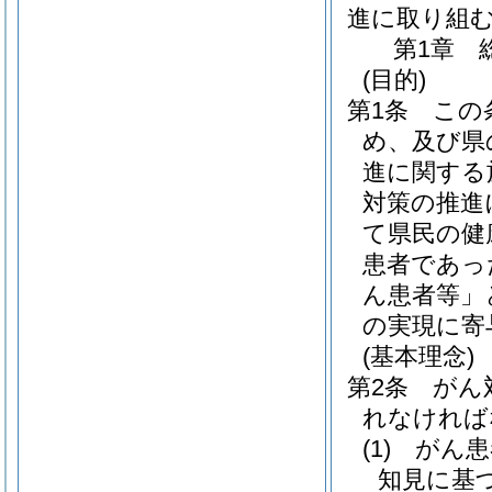
進に取り組
第1章
(目的)
第1条
この
め、及び県
進に関する
対策の推進
て県民の健
患者であっ
ん患者等」
の実現に寄
(基本理念)
第2条
がん
れなければ
(1)
がん患
知見に基