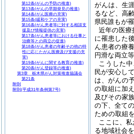
第12条
(がんの予防の推進)
がんは、生涯
第13条
(がんの早期発見の推進)
るなど、高
第14条
(がん医療の充実)
第15条
(緩和ケアの充実)
県民誰もが
第16条
(がん患者等に対する相談支
近年の医療
援及び情報提供の充実)
第17条
(がん患者等における仕事と
に罹患した
治療等との両立の促進)
ん患者の療
第18条
(がん患者の年齢その他の特
性に応じたがん医療及び支援の充
円滑な両立
実)
こうした中
第19条
(がんに関する教育の推進)
第20条
(がん登録等の推進)
民が安心し
第3章
栃木県がん対策推進協議会
第21条
は、がんの
附則
の取組に加
附則
(平成31年条例第7号)
及びその家
の下、全て
ための取組
ここに、私
る地域社会