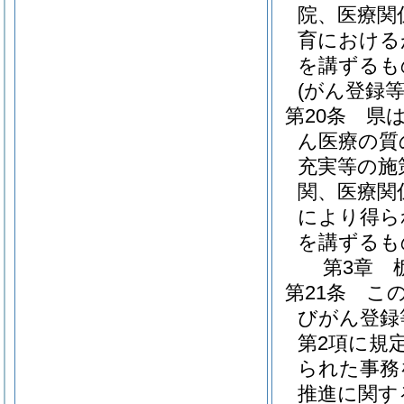
院、医療関
育における
を講ずるも
(がん登録等
第20条
県
ん医療の質
充実等の施
関、医療関
により得ら
を講ずるも
第3章
第21条
こ
びがん登録
第2項に規
られた事務
推進に関す