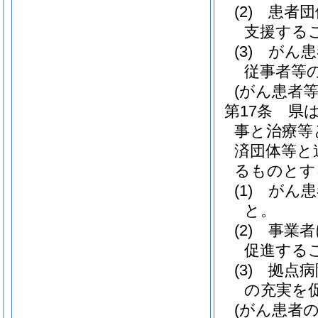
(2)
患者団
支援する
(3)
がん患
従事者等
(がん患者
第17条
県
事と治療等
済団体等と
るものとす
(1)
がん患
と。
(2)
事業者
促進する
(3)
拠点病
の充実を
(がん患者