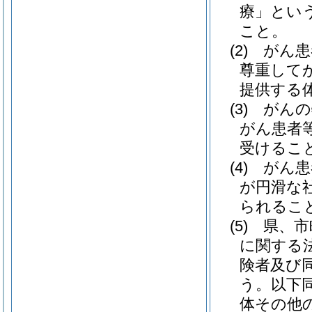
療」という
こと。
(2)
がん患
尊重して
提供する
(3)
がんの
がん患者
受けるこ
(4)
がん患
が円滑な
られるこ
(5)
県、市
に関する
険者及び
う。以下同
体その他