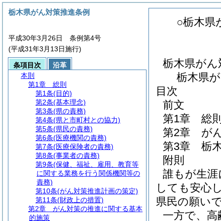
栃木県がん対策推進条例
○栃木県
平成30年3月26日 条例第4号
(平成31年3月13日施行)
栃木県がん
条項目次
沿革
栃木県が
本則
第1章
総則
目次
第1条
(目的)
第2条
(基本理念)
前文
第3条
(県の責務)
第1章
総
第4条
(県と市町村との協力)
第5条
(県民の責務)
第2章
が
第6条
(医療機関の責務)
第3章
栃
第7条
(医療保険者の責務)
第8条
(事業者の責務)
附則
第9条
(保健、福祉、雇用、教育等
誰もが生涯
に関する業務を行う関係機関等の
責務)
しても安心
第10条
(がん対策推進計画の策定)
県民の願い
第11条
(財政上の措置)
第2章
がん対策の推進に関する基本
一方で、高
的施策