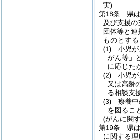
実)
第18条
県
及び支援の
団体等と連
ものとする
(1)
小児が
がん等」
に応じた
(2)
小児が
又は高齢
る相談支
(3)
療養中
を図るこ
(がんに関
第19条
県
に関する理