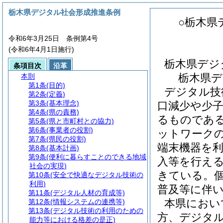
栃木県デジタル社会形成推進条例
○栃木県
令和6年3月25日 条例第4号
(令和6年4月1日施行)
栃木県デジ
条項目次
沿革
栃木県デ
本則
第1条
(目的)
デジタル技
第2条
(定義)
第3条
(基本理念)
口減少や少
第4条
(県の責務)
るものであ
第5条
(県と市町村との協力)
第6条
(事業者の役割)
ットワーク
第7条
(県民の役割)
端末機器を
第8条
(基本計画)
第9条
(便利に暮らすことのできる地域
入等を行え
社会の実現)
きている。
第10条
(安全で快適なデジタル技術の
利用)
普及等に伴
第11条
(デジタル人材の育成等)
本県におい
第12条
(情報システムの連携等)
第13条
(デジタル技術の利用のための
方、デジタ
能力等における格差の是正)