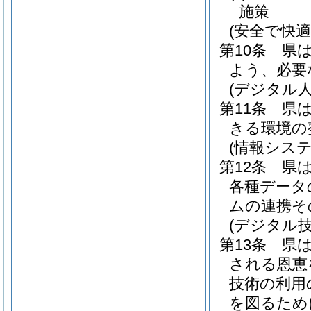
施策
(安全で快
第10条
県
よう、必要
(デジタル
第11条
県
きる環境の
(情報シス
第12条
県
各種データ
ムの連携そ
(デジタル
第13条
県
される恩恵
技術の利用
を図るため