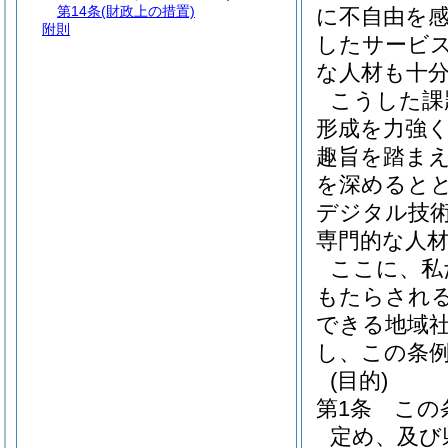
第14条
(財政上の措置)
に不自由を
附則
したサービ
な人材も十
こうした課
形成を力強
趣旨を踏ま
を深めると
デジタル技
専門的な人
ここに、私
もたらされ
できる地域
し、この条
(目的)
第1条
この
定め、及び