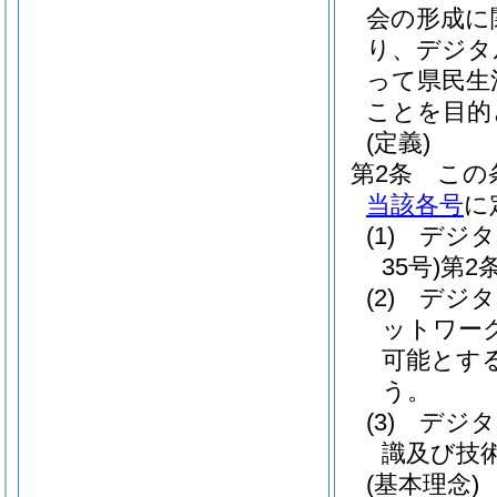
会の形成に
り、デジタ
って県民生
ことを目的
(定義)
第2条
この
当該各号
に
(1)
デジタ
35号)
第2
(2)
デジタ
ットワー
可能とす
う。
(3)
デジタ
識及び技
(基本理念)