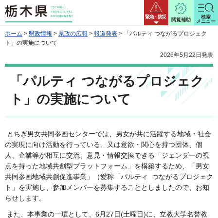
栃木県
緊急・防災
検索
閲覧補助
メニュー
ホーム
>
県政情報
>
県政の広報
>
報道発表
> 「パルティ つながるプロジェク
ト」の実施について
2026年5月22日発表
「パルティ つながるプロジェク
ト」の実施について
とちぎ男女共同参画センターでは、男女が共に活躍する地域・社会
の実現に向け活動を行っている、又は意欲・関心を持つ団体、個
人、企業等が相互に交流、意見・情報交換できる「ジェンダーの視
点を持った地域共創型プラットフォーム」を構築するため、「男女
共同参画地域共創促進事業」（愛称「パルティ つながるプロジェク
ト」を実施し、参加メンバーを募集することとしましたので、お知
らせします。
また、本事業の一環として、6月27日(土曜日)に、立教大学名誉教