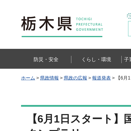
栃木県
防災・安全
くらし・環境
子
ホーム
>
県政情報
>
県政の広報
>
報道発表
> 【6
【6月1日スタート】