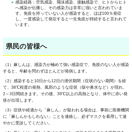
感染経路：空気感染、飛沫感染、接触感染で、ヒトからヒト
へ感染が伝播し、その感染力は非常に強いと言われていま
す。免疫を持っていない人が感染すると、ほぼ100％発症
し、一度感染して発症すると一生免疫が持続すると言われて
います。
県民の皆様へ
（1）麻しんは、感染力が極めて強い感染症で、免疫のない人が感染
すると、年齢を問わずほとんどが発病します。
（2）感染すると10日から12日の潜伏期間（症状のない期間）を経
て、38℃程度の発熱、風邪のような症状（咳や鼻水など）が現れ、
2～3日間続きます。その後、39℃以上の高熱となり、体中に赤い発
疹が出現します。
（3）症状や経過から「麻しん」が疑われる場合は、事前に医療機関
に「麻しんかもしれない」ことを連絡し、必ずマスクを着用して速
やかに受診してください。