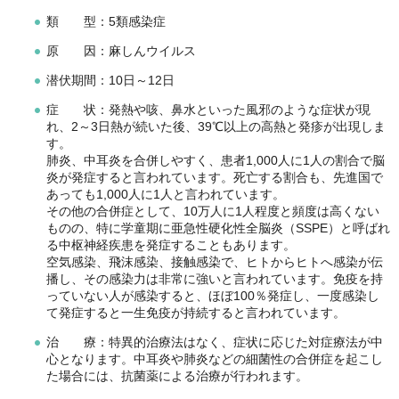
類 型：5類感染症
原 因：麻しんウイルス
潜伏期間：10日～12日
症 状：発熱や咳、鼻水といった風邪のような症状が現
れ、2～3日熱が続いた後、39℃以上の高熱と発疹が出現しま
す。
肺炎、中耳炎を合併しやすく、患者1,000人に1人の割合で脳
炎が発症すると言われています。死亡する割合も、先進国で
あっても1,000人に1人と言われています。
その他の合併症として、10万人に1人程度と頻度は高くない
ものの、特に学童期に亜急性硬化性全脳炎（SSPE）と呼ばれ
る中枢神経疾患を発症することもあります。
空気感染、飛沫感染、接触感染で、ヒトからヒトへ感染が伝
播し、その感染力は非常に強いと言われています。免疫を持
っていない人が感染すると、ほぼ100％発症し、一度感染し
て発症すると一生免疫が持続すると言われています。
治 療：特異的治療法はなく、症状に応じた対症療法が中
心となります。中耳炎や肺炎などの細菌性の合併症を起こし
た場合には、抗菌薬による治療が行われます。