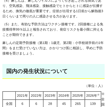
（4）麻しんは、麻しんウイルスによって引き起こされる病気であ
り、空気感染、飛沫感染、接触感染でヒトからヒトに感染が伝播す
るため、換気の徹底が重要です。症状が出現する1日前から解熱後3
日くらいまで周りの人に感染させる力があります。
（5）また、有効な予防方法はワクチン接種です。2回接種による免
疫獲得率99％以上と報告されており、発症リスクを最小限に抑える
ことが期待できます。
麻しんの定期予防接種（第1期：1歳児、第2期：小学校就学前の1年
間）をまだ受けていない方は、かかりつけ医に相談し、早めに予防
接種を受けましょう。
国内の発生状況について
（単位：人）
※
※
2021年
2022年
2023年
2024年
2025年
2026年
全
全国
6
6
28
45
265
139
国