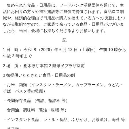
集められた食品・日用品は、フードバンク活動団体を通じて、生
活にお困りの方々や福祉施設等に無償で提供されます。食品ロス削
減や、経済的な理由で日用品の購入を控えている方への 支援にもつ
ながる取組ですので、ご家庭で余っている食品・日用品がございま
したら、当日、会場にお持ちくださるようお願いします。
記
1 日 時： 令和 ８（2026）年 6 月 13 日（土曜日） 午前 10 時から
午後 3 時頃まで
2 場 所： 栃木県庁本館 2 階県民プラザ室前
3 御提供いただきたい食品・日用品の例
・お米、麺類（インスタントラーメン、カップラーメン、うどん・
そば・パスタ等の乾麺）
・長期保存食品 （缶詰、瓶詰め 等）
・食用油、調味料（醤油・味噌 等）
・インスタント食品、レトルト食品、ふりかけ、お茶漬け、海苔 等