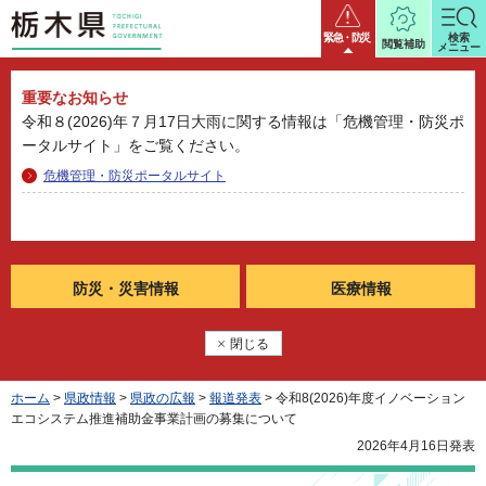
栃木県
緊急・防災
検索
閲覧補助
メニュー
重要なお知らせ
令和８(2026)年７月17日大雨に関する情報は「危機管理・防災ポ
ータルサイト」をご覧ください。
危機管理・防災ポータルサイト
防災・
災害情報
医療情報
閉じる
ホーム
>
県政情報
>
県政の広報
>
報道発表
> 令和8(2026)年度イノベーション
エコシステム推進補助金事業計画の募集について
2026年4月16日発表