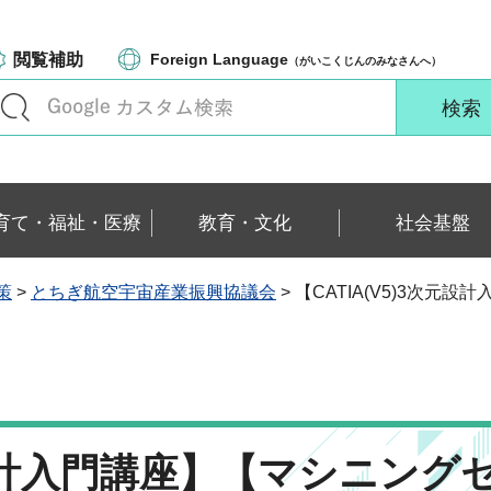
閲覧補助
Foreign Language
（がいこくじんのみなさんへ）
育て・福祉・医療
教育・文化
社会基盤
策
>
とちぎ航空宇宙産業振興協議会
> 【CATIA(V5)3次
次元設計入門講座】【マシニング