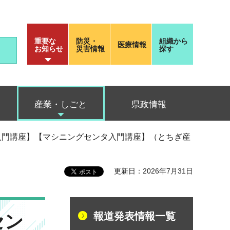
重要な
防災・
組織から
医療情報
お知らせ
災害情報
探す
産業・しごと
県政情報
元設計入門講座】【マシニングセンタ入門講座】（とちぎ産
更新日：2026年7月31日
報道発表情報一覧
セン