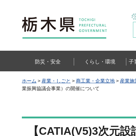
栃木県
防災・安全
くらし・環境
子
ホーム
>
産業・しごと
>
商工業・企業立地
>
産業施
業振興協議会事業）の開催について
【CATIA(V5)3