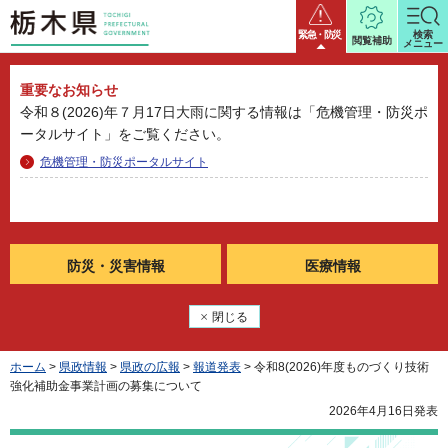
栃木県
緊急・防災
検索
閲覧補助
メニュー
重要なお知らせ
令和８(2026)年７月17日大雨に関する情報は「危機管理・防災ポ
ータルサイト」をご覧ください。
危機管理・防災ポータルサイト
防災・
災害情報
医療情報
閉じる
ホーム
>
県政情報
>
県政の広報
>
報道発表
> 令和8(2026)年度ものづくり技術
強化補助金事業計画の募集について
2026年4月16日発表