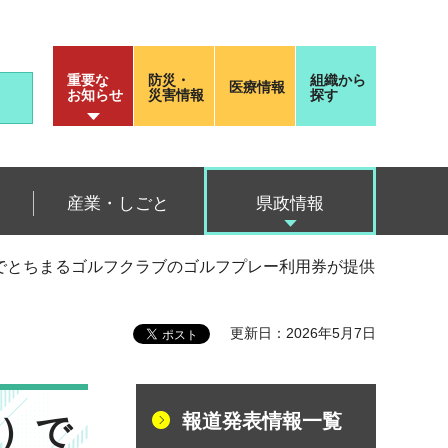
重要な
防災・
組織から
医療情報
お知らせ
災害情報
探す
産業・しごと
県政情報
）でとちまるゴルフクラブのゴルフプレー利用券が提供
更新日：2026年5月7日
報道発表情報一覧
税）で