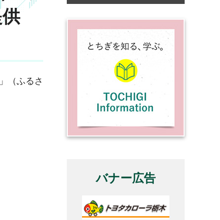
提供
金」（ふるさ
バナー広告