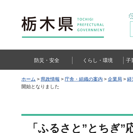
栃木県
防災・安全
くらし・環境
子
ホーム
>
県政情報
>
庁舎・組織の案内
>
企業局
>
経
開始となりました
「ふるさと”とちぎ”