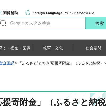
閲覧補助
Foreign Language
（がいこくじんのみなさんへ）
育て・福祉・医療
教育・文化
社会基盤
営企画課
> 「ふるさと”とちぎ”応援寄附金」（ふるさと納税
応援寄附金」（ふるさと納