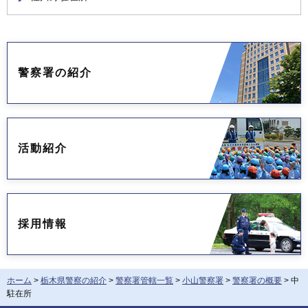
警察署の紹介
活動紹介
採用情報
ホーム
>
栃木県警察の紹介
>
警察署管轄一覧
>
小山警察署
>
警察署の概要
> 中
駐在所