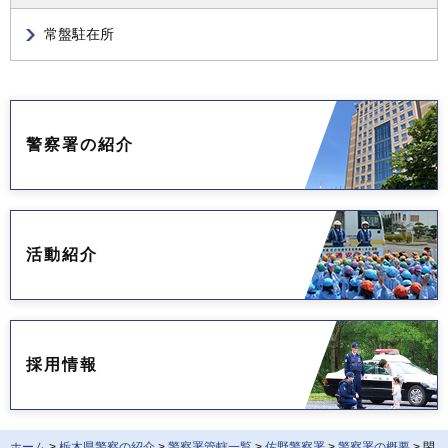
常盤駐在所
警察署の紹介
活動紹介
採用情報
ホーム
>
栃木県警察の紹介
>
警察署管轄一覧
>
佐野警察署
>
警察署の概要
> 閑