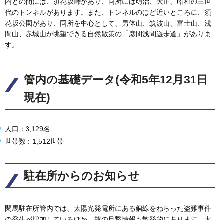
内との間には、須花坂峠があり、同所には明治、大正、昭和の三世
代のトンネルがあります。また、トンネルのほど近いところに、須
花坂公園があり、同所を中心として、男体山、筑波山、富士山、浅
間山、赤城山が眺望できる自然散策の「彦間浅間遊歩道」がありま
す。
管内の基礎データ(令和5年12月31日
現在)
人口：3,129名
世帯数：1,512世帯
駐在所からのお知らせ
閑馬駐在所管内では、太陽光発電所にある銅線をねらった盗難事件
の発生が増加しているほか、熊の目撃情報も散発的にあります。太