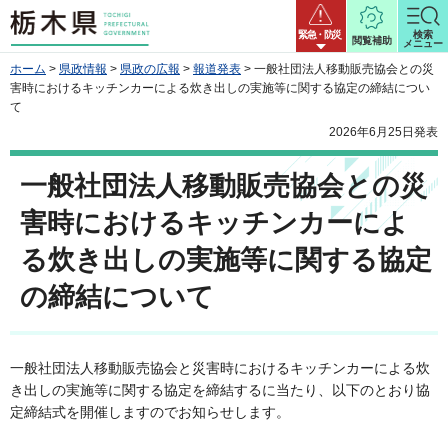
栃木県
緊急・防災
検索
閲覧補助
メニュー
ホーム
>
県政情報
>
県政の広報
>
報道発表
> 一般社団法人移動販売協会との災
害時におけるキッチンカーによる炊き出しの実施等に関する協定の締結につい
て
2026年6月25日発表
一般社団法人移動販売協会との災
害時におけるキッチンカーによ
る炊き出しの実施等に関する協定
の締結について
一般社団法人移動販売協会と災害時におけるキッチンカーによる炊
き出しの実施等に関する協定を締結するに当たり、以下のとおり協
定締結式を開催しますのでお知らせします。