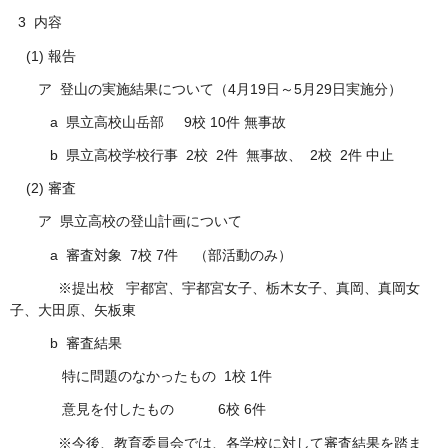
3 内容
(1) 報告
ア 登山の実施結果について（4月19日～5月29日実施分）
a 県立高校山岳部 9校 10件 無事故
b 県立高校学校行事 2校 2件 無事故、 2校 2件 中止
(2) 審査
ア 県立高校の登山計画について
a 審査対象 7校 7件 （部活動のみ）
※提出校 宇都宮、宇都宮女子、栃木女子、真岡、真岡女
子、大田原、矢板東
b 審査結果
特に問題のなかったもの 1校 1件
意見を付したもの 6校 6件
※今後、教育委員会では、各学校に対して審査結果を踏ま