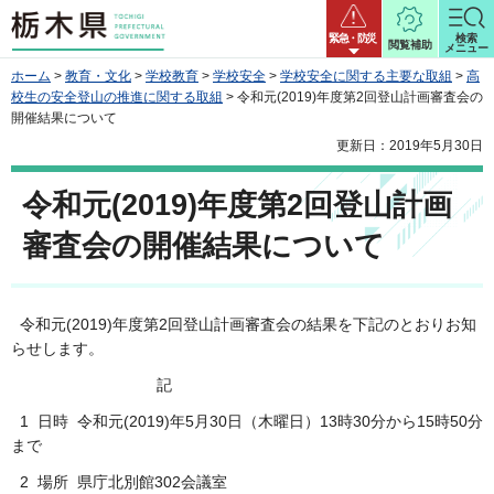
栃木県
緊急・防災
検索
閲覧補助
メニュー
ホーム
>
教育・文化
>
学校教育
>
学校安全
>
学校安全に関する主要な取組
>
高
校生の安全登山の推進に関する取組
> 令和元(2019)年度第2回登山計画審査会の
開催結果について
更新日：2019年5月30日
令和元(2019)年度第2回登山計画
審査会の開催結果について
令和元(2019)年度第2回登山計画審査会の結果を下記のとおりお知
らせします。
記
1 日時 令和元(2019)年5月30日（木曜日）13時30分から15時50分
まで
2 場所 県庁北別館302会議室