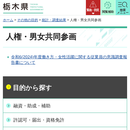
栃木県
緊急・防災
検索
閲覧補助
メニュー
ホーム
>
その他の目的
>
統計・調査結果
> 人権・男女共同参画
人権・男女共同参画
令和6(2024)年度働き方・女性活躍に関する従業員の意識調査報
告書について
目的から探す
融資・助成・補助
許認可・届出・資格免許