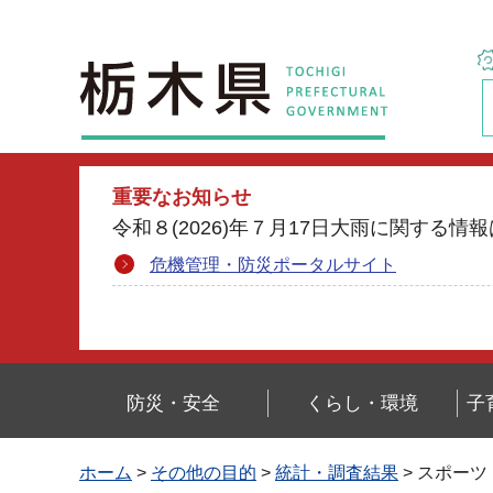
栃木県
重要なお知らせ
令和８(2026)年７月17日大雨に関す
危機管理・防災ポータルサイト
防災・安全
くらし・環境
子
ホーム
>
その他の目的
>
統計・調査結果
> スポーツ