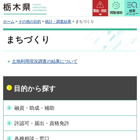
栃木県
緊急・防災
検索
閲覧補助
メニュー
ホーム
>
その他の目的
>
統計・調査結果
> まちづくり
まちづくり
土地利用現況調査の結果について
目的から探す
融資・助成・補助
許認可・届出・資格免許
各種相談・窓口