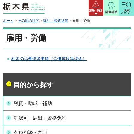
栃木県
緊急・防災
検索
閲覧補助
メニュー
ホーム
>
その他の目的
>
統計・調査結果
> 雇用・労働
雇用・労働
栃木の労働環境事情（労働環境等調査）
目的から探す
融資・助成・補助
許認可・届出・資格免許
各種相談・窓口